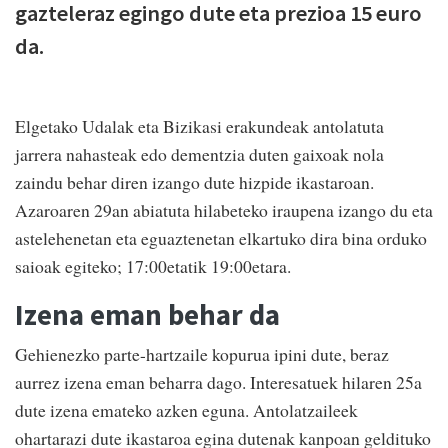
gazteleraz egingo dute eta prezioa 15 euro
da.
Elgetako Udalak eta Bizikasi erakundeak antolatuta
jarrera nahasteak edo dementzia duten gaixoak nola
zaindu behar diren izango dute hizpide ikastaroan.
Azaroaren 29an abiatuta hilabeteko iraupena izango du eta
astelehenetan eta eguaztenetan elkartuko dira bina orduko
saioak egiteko; 17:00etatik 19:00etara.
Izena eman behar da
Gehienezko parte-hartzaile kopurua ipini dute, beraz
aurrez izena eman beharra dago. Interesatuek hilaren 25a
dute izena emateko azken eguna. Antolatzaileek
ohartarazi dute ikastaroa egina dutenak kanpoan geldituko