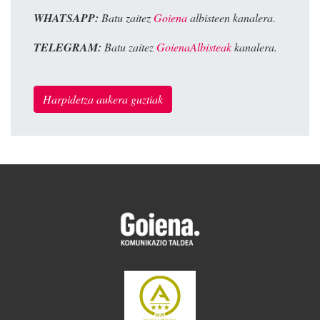
WHATSAPP:
Batu zaitez
Goiena
albisteen kanalera.
TELEGRAM:
Batu zaitez
GoienaAlbisteak
kanalera.
Harpidetza aukera guztiak