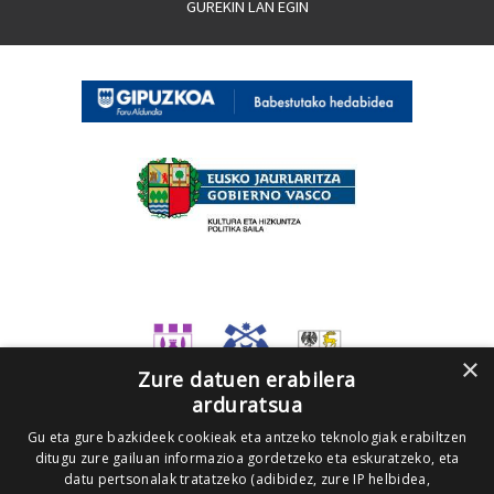
GUREKIN LAN EGIN
×
Zure datuen erabilera
arduratsua
Gu eta gure bazkideek cookieak eta antzeko teknologiak erabiltzen
ditugu zure gailuan informazioa gordetzeko eta eskuratzeko, eta
datu pertsonalak tratatzeko (adibidez, zure IP helbidea,