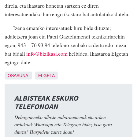
direla, eta ikastaro honetan sartzen ez diren
interesatuendako hurrengo ikastaro bat antolatuko dutela.
Izena emateko interesatuek hiru bide dituzte;
udaletxera joan eta Patxi Gaztelumendi teknikariarekin
egon, 943 – 76 93 94 telefono zenbakira deitu edo mezu
bat bidali
info@bizikasi.com
helbidea. Ikastaroa Elgetan
egingo dute.
OSASUNA
ELGETA
ALBISTEAK ESKUKO
TELEFONOAN
Debagoieneko albiste nabarmenenak eta azken
ordukoak Whatsapp edo Telegram bidez jaso gura
dituzu? Harpidetu zaitez doan!