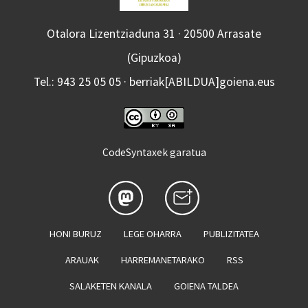
Otalora Lizentziaduna 31 · 20500 Arrasate
(Gipuzkoa)
Tel.: 943 25 05 05 · berriak[ABILDUA]goiena.eus
CodeSyntaxek garatua
HONI BURUZ
LEGE OHARRA
PUBLIZITATEA
ARAUAK
HARREMANETARAKO
RSS
SALAKETEN KANALA
GOIENA TALDEA