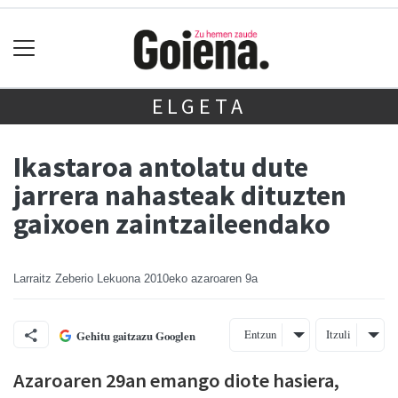
ELGETA
Ikastaroa antolatu dute
jarrera nahasteak dituzten
gaixoen zaintzaileendako
Larraitz Zeberio Lekuona
2010eko azaroaren 9a
Entzun
Itzuli
Gehitu gaitzazu Googlen
Azaroaren 29an emango diote hasiera,