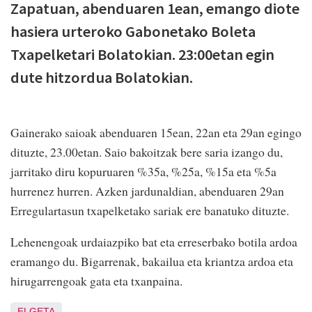
Zapatuan, abenduaren 1ean, emango diote
hasiera urteroko Gabonetako Boleta
Txapelketari Bolatokian. 23:00etan egin
dute hitzordua Bolatokian.
Gainerako saioak abenduaren 15ean, 22an eta 29an egingo
dituzte, 23.00etan. Saio bakoitzak bere saria izango du,
jarritako diru kopuruaren %35a, %25a, %15a eta %5a
hurrenez hurren. Azken jardunaldian, abenduaren 29an
Erregulartasun txapelketako sariak ere banatuko dituzte.
Lehenengoak urdaiazpiko bat eta erreserbako botila ardoa
eramango du. Bigarrenak, bakailua eta kriantza ardoa eta
hirugarrengoak gata eta txanpaina.
ELGETA