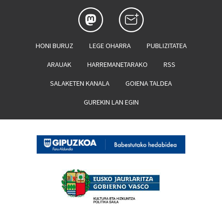
HONI BURUZ
LEGE OHARRA
PUBLIZITATEA
ARAUAK
HARREMANETARAKO
RSS
SALAKETEN KANALA
GOIENA TALDEA
GUREKIN LAN EGIN