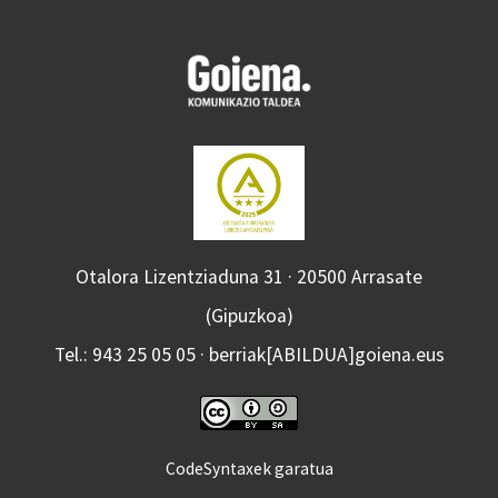
Otalora Lizentziaduna 31 · 20500 Arrasate
(Gipuzkoa)
Tel.: 943 25 05 05 · berriak[ABILDUA]goiena.eus
CodeSyntaxek garatua