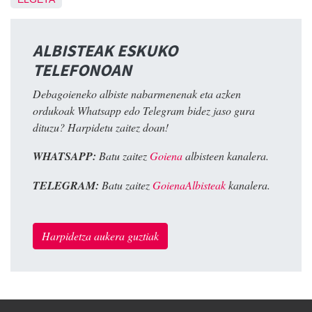
ALBISTEAK ESKUKO
TELEFONOAN
Debagoieneko albiste nabarmenenak eta azken
ordukoak Whatsapp edo Telegram bidez jaso gura
dituzu? Harpidetu zaitez doan!
WHATSAPP:
Batu zaitez
Goiena
albisteen kanalera.
TELEGRAM:
Batu zaitez
GoienaAlbisteak
kanalera.
Harpidetza aukera guztiak