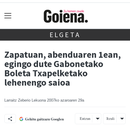
ELGETA
Zapatuan, abenduaren 1ean,
egingo dute Gabonetako
Boleta Txapelketako
lehenengo saioa
Larraitz Zeberio Lekuona
2007ko azaroaren 29a
Entzun
Itzuli
Gehitu gaitzazu Googlen