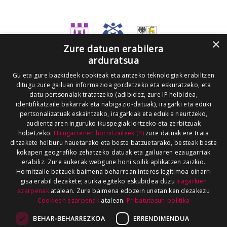
×
Zure datuen erabilera
arduratsua
Gu eta gure bazkideek cookieak eta antzeko teknologiak erabiltzen
ditugu zure gailuan informazioa gordetzeko eta eskuratzeko, eta
datu pertsonalak tratatzeko (adibidez, zure IP helbidea,
identifikatzaile bakarrak eta nabigazio-datuak), iragarki eta eduki
pertsonalizatuak eskaintzeko, iragarkiak eta edukia neurtzeko,
audientziaren inguruko ikuspegiak lortzeko eta zerbitzuak
hobetzeko.
Hirugarrenen hornitzaileek (4)
zure datuak ere trata
ditzakete helburu hauetarako eta beste batzuetarako, besteak beste
kokapen geografiko zehatzeko datuak eta gailuaren ezaugarriak
erabiliz. Zure aukerak webgune honi soilik aplikatzen zaizkio.
Hornitzaile batzuek baimena beharrean interes legitimoa oinarri
gisa erabil dezakete; aurka egiteko eskubidea duzu
Iragarkien
ezarpenak
atalean. Zure baimena edozein unetan ken dezakezu
Cookieen ezarpenak
atalean.
Pribatutasun-politika
BEHAR-BEHARREZKOA
ERRENDIMENDUA