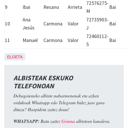
72576275-
9
Ibai
Resano
Arrieta
Bai
M
Ana
72735903-
10
Carmona
Valor
Bai
Jesús
J
72460112-
11
Manuel
Carmona
Valor
Bai
S
ELGETA
ALBISTEAK ESKUKO
TELEFONOAN
Debagoieneko albiste nabarmenenak eta azken
ordukoak Whatsapp edo Telegram bidez jaso gura
dituzu? Harpidetu zaitez doan!
WHATSAPP:
Batu zaitez
Goiena
albisteen kanalera.