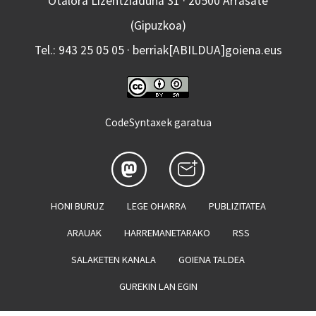
Otalora Lizentziaduna 31 · 20500 Arrasate
(Gipuzkoa)
Tel.: 943 25 05 05 · berriak[ABILDUA]goiena.eus
CodeSyntaxek garatua
HONI BURUZ
LEGE OHARRA
PUBLIZITATEA
ARAUAK
HARREMANETARAKO
RSS
SALAKETEN KANALA
GOIENA TALDEA
GUREKIN LAN EGIN