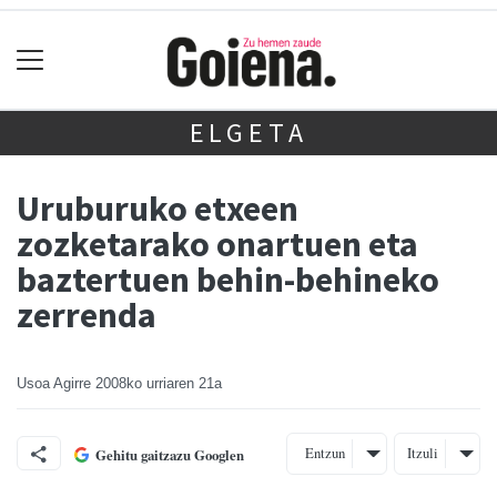
ELGETA
Uruburuko etxeen
zozketarako onartuen eta
baztertuen behin-behineko
zerrenda
Usoa Agirre
2008ko urriaren 21a
Entzun
Itzuli
Gehitu gaitzazu Googlen