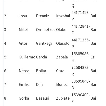
Q
44171416-
2
Josu
Etxaniz
Irazabal
Bai
P
44172841-
3
Mikel
Ormaetxea
Olabe
Bai
F
44171255-
4
Aitor
Gantxegi
Olasolo
Bai
P
15385086-
5
Guillermo
Garcia
Zabala
Ez
H
72584873-
6
Nerea
Bollar
Cruz
Bai
R
30595046-
7
Emilio
Dilla
Muñoz
Bai
D
15396460-
8
Gorka
Basauri
Zubiate
Bai
F