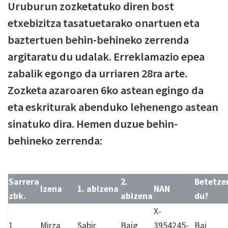
Uruburun zozketatuko diren bost
etxebizitza tasatuetarako onartuen eta
baztertuen behin-behineko zerrenda
argitaratu du udalak. Erreklamazio epea
zabalik egongo da urriaren 28ra arte.
Zozketa azaroaren 6ko astean egingo da
eta eskriturak abenduko lehenengo astean
sinatuko dira. Hemen duzue behin-
behineko zerrenda:
Sarrera
2.
Betetze
Izena
1. abizena
NAN
zbk.
abizena
du?
X-
1
Mirza
Sabir
Baig
3954245-
Bai