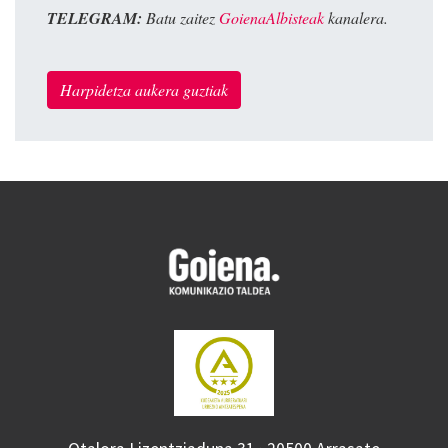
TELEGRAM:
Batu zaitez
GoienaAlbisteak
kanalera.
Harpidetza aukera guztiak