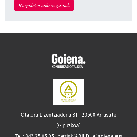
Harpidetza aukera guztiak
Otalora Lizentziaduna 31 · 20500 Arrasate
(Gipuzkoa)
Tel.: 943 25 05 05 · berriak[ABILDUA]goiena.eus