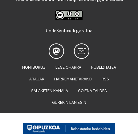
CodeSyntaxek garatua
HONI BURUZ
LEGE OHARRA
PUBLIZITATEA
ARAUAK
HARREMANETARAKO
RSS
SALAKETEN KANALA
GOIENA TALDEA
GUREKIN LAN EGIN