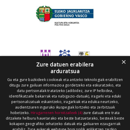
×
Zure datuen erabilera
arduratsua
Gu eta gure bazkideek cookieak eta antzeko teknologiak erabiltzen
ditugu zure gailuan informazioa gordetzeko eta eskuratzeko, eta
datu pertsonalak tratatzeko (adibidez, zure IP helbidea,
identifikatzaile bakarrak eta nabigazio-datuak), iragarki eta eduki
pertsonalizatuak eskaintzeko, iragarkiak eta edukia neurtzeko,
audientziaren inguruko ikuspegiak lortzeko eta zerbitzuak
hobetzeko.
Hirugarrenen hornitzaileek (4)
zure datuak ere trata
ditzakete helburu hauetarako eta beste batzuetarako, besteak beste
kokapen geografiko zehatzeko datuak eta gailuaren ezaugarriak
erabiliz. Zure aukerak webgune honi soilik aplikatzen zaizkio.