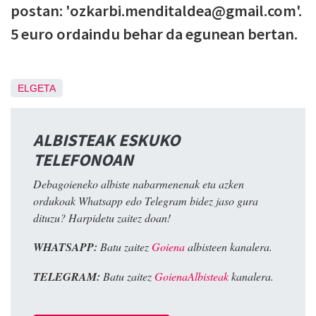
postan: 'ozkarbi.menditaldea@gmail.com'.
5 euro ordaindu behar da egunean bertan.
ELGETA
ALBISTEAK ESKUKO
TELEFONOAN
Debagoieneko albiste nabarmenenak eta azken
ordukoak Whatsapp edo Telegram bidez jaso gura
dituzu? Harpidetu zaitez doan!
WHATSAPP:
Batu zaitez
Goiena
albisteen kanalera.
TELEGRAM:
Batu zaitez
GoienaAlbisteak
kanalera.