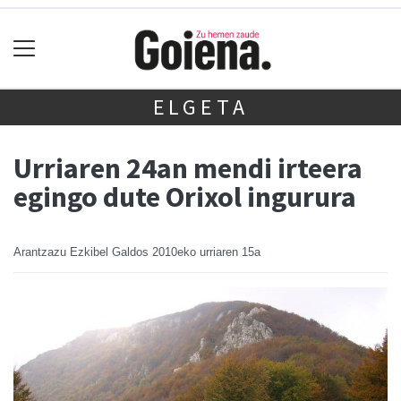
ELGETA
Urriaren 24an mendi irteera
egingo dute Orixol ingurura
Arantzazu Ezkibel Galdos
2010eko urriaren 15a