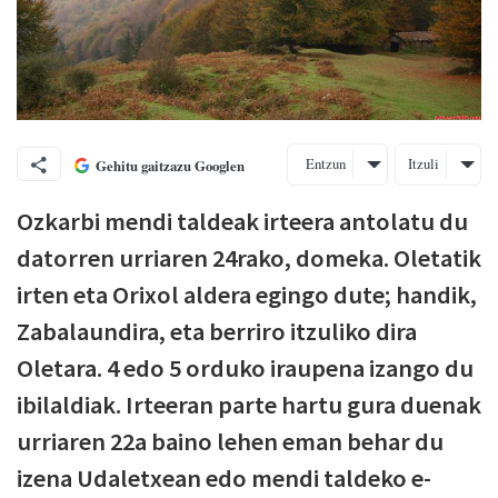
Entzun
Itzuli
Gehitu gaitzazu Googlen
Ozkarbi mendi taldeak irteera antolatu du
datorren urriaren 24rako, domeka. Oletatik
irten eta Orixol aldera egingo dute; handik,
Zabalaundira, eta berriro itzuliko dira
Oletara. 4 edo 5 orduko iraupena izango du
ibilaldiak. Irteeran parte hartu gura duenak
urriaren 22a baino lehen eman behar du
izena Udaletxean edo mendi taldeko e-