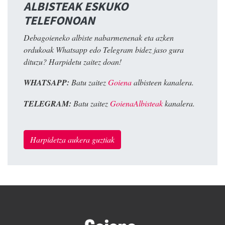
ALBISTEAK ESKUKO
TELEFONOAN
Debagoieneko albiste nabarmenenak eta azken
ordukoak Whatsapp edo Telegram bidez jaso gura
dituzu? Harpidetu zaitez doan!
WHATSAPP:
Batu zaitez
Goiena
albisteen kanalera.
TELEGRAM:
Batu zaitez
GoienaAlbisteak
kanalera.
Harpidetza aukera guztiak