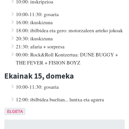
10:00: inskripzioa
10:00-11:30: gosaria
16:00: ikuskizuna
18:00: ibilbidea eta gero: motorzaleen arteko jokoak
20:30: ikuskizuna
21:30: afaria + sorpresa
00:00: Rock&Roll Kontzertua: DUNE BUGGY +
THE FEVER + FISION BOYZ
Ekainak 15, domeka
10:00-11:30: gosaria
12:00: ibilbidea bueltan... luntxa eta agurra
ELGETA