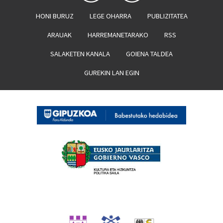
HONI BURUZ
LEGE OHARRA
PUBLIZITATEA
ARAUAK
HARREMANETARAKO
RSS
SALAKETEN KANALA
GOIENA TALDEA
GUREKIN LAN EGIN