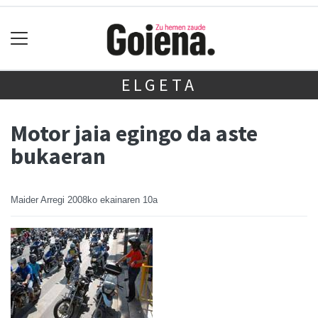
ELGETA
Motor jaia egingo da aste
bukaeran
Maider Arregi
2008ko ekainaren 10a