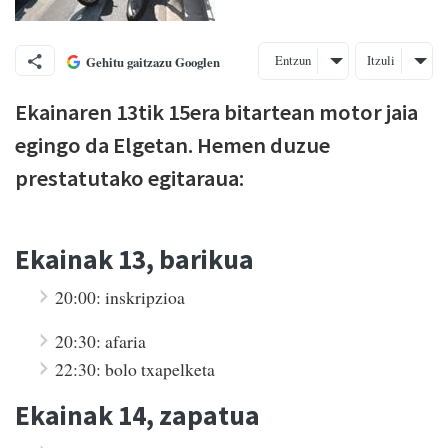
Entzun
Itzuli
Gehitu gaitzazu Googlen
Ekainaren 13tik 15era bitartean motor jaia
egingo da Elgetan. Hemen duzue
prestatutako egitaraua:
Ekainak 13, barikua
20:00: inskripzioa
20:30: afaria
22:30: bolo txapelketa
Ekainak 14, zapatua