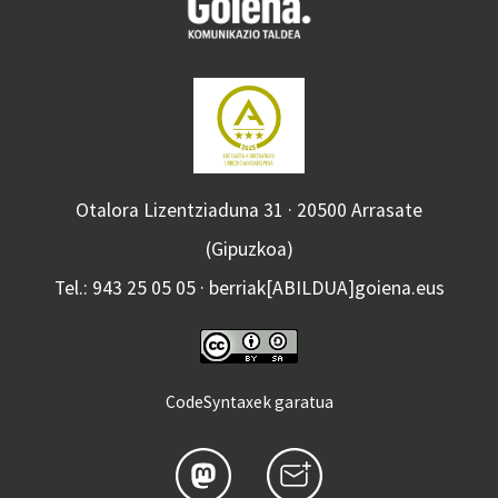
Otalora Lizentziaduna 31 · 20500 Arrasate
(Gipuzkoa)
Tel.: 943 25 05 05 · berriak[ABILDUA]goiena.eus
CodeSyntaxek garatua