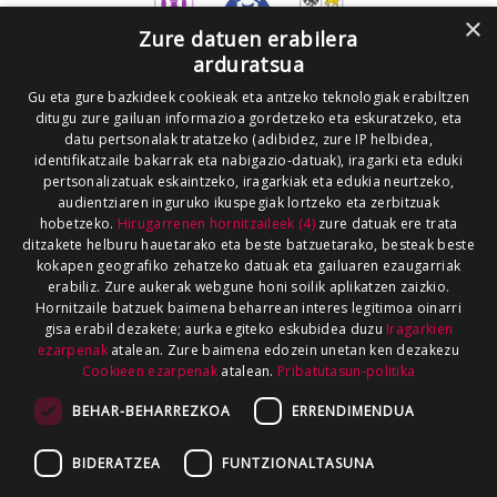
×
Zure datuen erabilera
arduratsua
Gu eta gure bazkideek cookieak eta antzeko teknologiak erabiltzen
ditugu zure gailuan informazioa gordetzeko eta eskuratzeko, eta
datu pertsonalak tratatzeko (adibidez, zure IP helbidea,
identifikatzaile bakarrak eta nabigazio-datuak), iragarki eta eduki
pertsonalizatuak eskaintzeko, iragarkiak eta edukia neurtzeko,
audientziaren inguruko ikuspegiak lortzeko eta zerbitzuak
hobetzeko.
Hirugarrenen hornitzaileek (4)
zure datuak ere trata
ditzakete helburu hauetarako eta beste batzuetarako, besteak beste
kokapen geografiko zehatzeko datuak eta gailuaren ezaugarriak
erabiliz. Zure aukerak webgune honi soilik aplikatzen zaizkio.
Hornitzaile batzuek baimena beharrean interes legitimoa oinarri
gisa erabil dezakete; aurka egiteko eskubidea duzu
Iragarkien
ezarpenak
atalean. Zure baimena edozein unetan ken dezakezu
Cookieen ezarpenak
atalean.
Pribatutasun-politika
BEHAR-BEHARREZKOA
ERRENDIMENDUA
BIDERATZEA
FUNTZIONALTASUNA