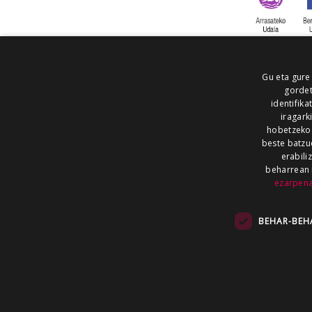
Gu eta gure
gordet
identifika
iragark
hobetzeko
beste batzu
erabili
beharrean 
ezarpen
AIARALDEA
AIKOR
AIURRI
ALEA
BEGITU
ERRAN
EUSKALERRIA IRRA
BEHAR-BEH
KRONIKA
MAILOPE
NOAUA
O