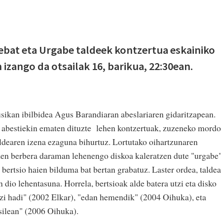
ebat eta Urgabe taldeek kontzertua eskainiko
izango da otsailak 16, barikua, 22:30ean.
sikan ibilbidea Agus Barandiaran abeslariaren gidaritzapean.
n abestiekin ematen dituzte lehen kontzertuak, zuzeneko mord
aldearen izena ezaguna bihurtuz. Lortutako oihartzunaren
izen berbera daraman lehenengo diskoa kaleratzen dute "urgabe
bertsio haien bilduma bat bertan grabatuz. Laster ordea, talde
 dio lehentasuna. Horrela, bertsioak alde batera utzi eta disko
bizi hadi" (2002 Elkar), "edan hemendik" (2004 Oihuka), eta
isilean" (2006 Oihuka).