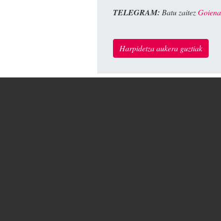
TELEGRAM:
Batu zaitez
Goiena
Harpidetza aukera guztiak