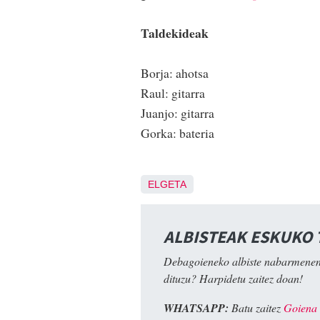
Taldekideak
Borja: ahotsa
Raul: gitarra
Juanjo: gitarra
Gorka: bateria
ELGETA
ALBISTEAK ESKUKO
Debagoieneko albiste nabarmenen
dituzu? Harpidetu zaitez doan!
WHATSAPP:
Batu zaitez
Goiena