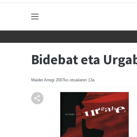
Bidebat eta Urga
Maider Arregi
2007ko otsailaren 13a