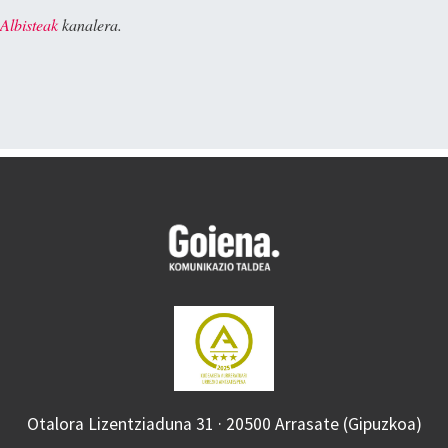
Albisteak
kanalera.
Otalora Lizentziaduna 31 · 20500 Arrasate (Gipuzkoa)