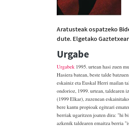
Aratusteak ospatzeko Bid
dute. Elgetako Gaztetxean 
Urgabe
Urgabek
1995. urtean hasi zuen mu
Hasiera batean, beste talde batzue
eskainiz eta Euskal Herri mailan t
ondorioz, 1999. urtean, taldearen 
(1999 Elkar), zuzenean eskainitako 
bere kantu propioak egiteari ematen
berriak ugaritzen joaten dira: "hi 
azkenik taldearen emaitza berria "