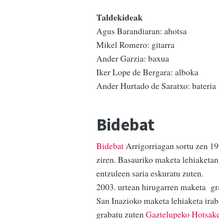
Taldekideak
Agus Barandiaran: ahotsa
Mikel Romero: gitarra
Ander Garzia: baxua
Iker Lope de Bergara: alboka
Ander Hurtado de Saratxo: bateria
Bidebat
Bidebat
Arrigorriagan sortu zen 19
ziren. Basauriko maketa lehiaketan
entzuleen saria eskuratu zuten.
2003. urtean hirugarren maketa gr
San Inazioko maketa lehiaketa irab
grabatu zuten
Gaztelupeko Hotsak