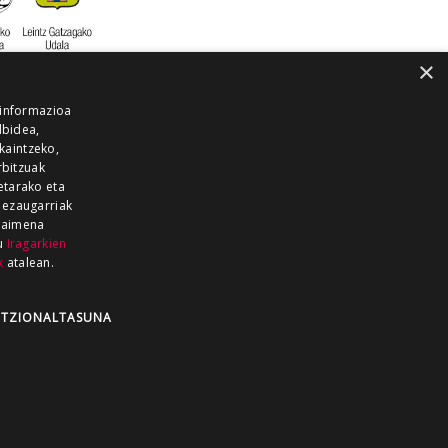
×
 informazioa
lbidea,
skaintzeko,
rbitzuak
etarako eta
 ezaugarriak
 baimena
zu
Iragarkien
k
atalean.
EITIA GUKA
AZKOITIA GUKA
BARRENA
GUKA
GUKA TELEBISTA
HIRUKA
TZIONALTASUNA
Z GUKA
ZUMAIA GUKA
28 KANALA