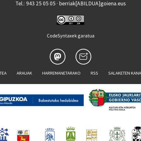
Tel.: 943 25 05 05 · berriak[ABILDUA]goiena.eus
CodeSyntaxek garatua
ATEA
ARAUAK
HARREMANETARAKO
RSS
SALAKETEN KAN