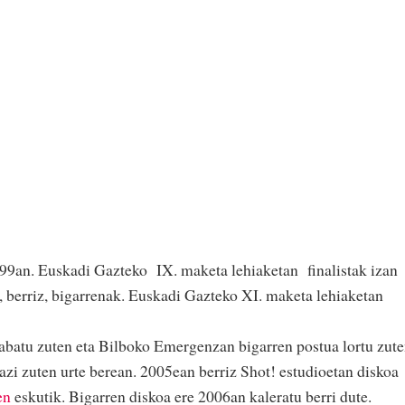
99an. Euskadi Gazteko IX. maketa lehiaketan finalistak izan
, berriz, bigarrenak. Euskadi Gazteko XI. maketa lehiaketan
abatu zuten eta Bilboko Emergenzan bigarren postua lortu zute
azi zuten urte berean. 2005ean berriz Shot! estudioetan diskoa
en
eskutik. Bigarren diskoa ere 2006an kaleratu berri dute.