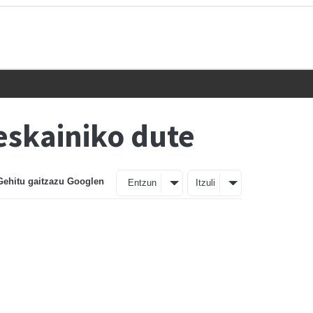
eskainiko dute
Gehitu gaitzazu Googlen
Entzun
Itzuli