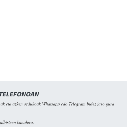
 TELEFONOAN
ak eta azken ordukoak Whatsapp edo Telegram bidez jaso gura
albisteen kanalera.