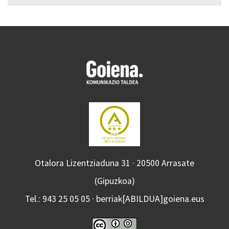
Otalora Lizentziaduna 31 · 20500 Arrasate
(Gipuzkoa)
Tel.: 943 25 05 05 · berriak[ABILDUA]goiena.eus