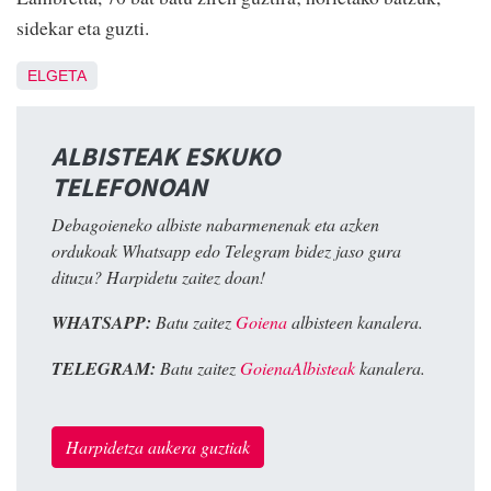
sidekar eta guzti.
ELGETA
ALBISTEAK ESKUKO
TELEFONOAN
Debagoieneko albiste nabarmenenak eta azken
ordukoak Whatsapp edo Telegram bidez jaso gura
dituzu? Harpidetu zaitez doan!
WHATSAPP:
Batu zaitez
Goiena
albisteen kanalera.
TELEGRAM:
Batu zaitez
GoienaAlbisteak
kanalera.
Harpidetza aukera guztiak