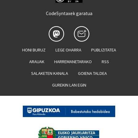
CodeSyntaxek garatua
HONI BURUZ
LEGE OHARRA
PUBLIZITATEA
ARAUAK
HARREMANETARAKO
RSS
SALAKETEN KANALA
GOIENA TALDEA
GUREKIN LAN EGIN