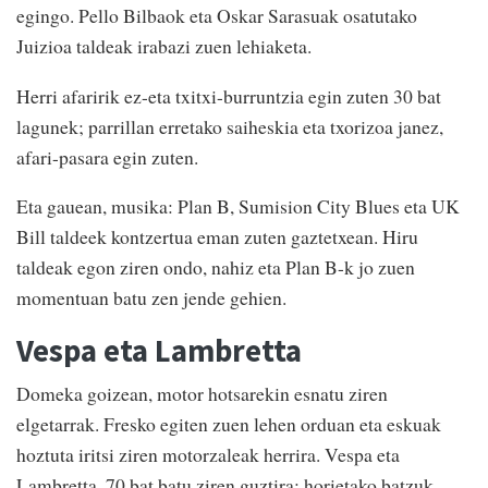
egingo. Pello Bilbaok eta Oskar Sarasuak osatutako
Juizioa taldeak irabazi zuen lehiaketa.
Herri afaririk ez-eta txitxi-burruntzia egin zuten 30 bat
lagunek; parrillan erretako saiheskia eta txorizoa janez,
afari-pasara egin zuten.
Eta gauean, musika: Plan B, Sumision City Blues eta UK
Bill taldeek kontzertua eman zuten gaztetxean. Hiru
taldeak egon ziren ondo, nahiz eta Plan B-k jo zuen
momentuan batu zen jende gehien.
Vespa eta Lambretta
Domeka goizean, motor hotsarekin esnatu ziren
elgetarrak. Fresko egiten zuen lehen orduan eta eskuak
hoztuta iritsi ziren motorzaleak herrira. Vespa eta
Lambretta, 70 bat batu ziren guztira; horietako batzuk,