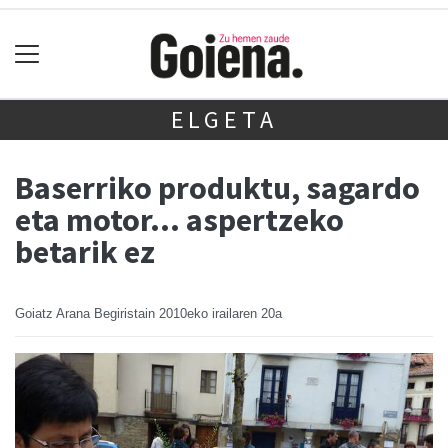
ELGETA
Baserriko produktu, sagardo
eta motor... aspertzeko
betarik ez
Goiatz Arana Begiristain
2010eko irailaren 20a