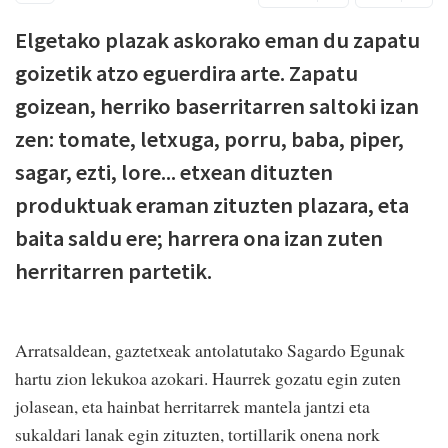
Elgetako plazak askorako eman du zapatu
goizetik atzo eguerdira arte. Zapatu
goizean, herriko baserritarren saltoki izan
zen: tomate, letxuga, porru, baba, piper,
sagar, ezti, lore... etxean dituzten
produktuak eraman zituzten plazara, eta
baita saldu ere; harrera ona izan zuten
herritarren partetik.
Arratsaldean, gaztetxeak antolatutako Sagardo Egunak
hartu zion lekukoa azokari. Haurrek gozatu egin zuten
jolasean, eta hainbat herritarrek mantela jantzi eta
sukaldari lanak egin zituzten, tortillarik onena nork