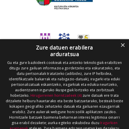
×
Zure datuen erabilera
arduratsua
Gu eta gure bazkideek cookieak eta antzeko teknologiak erabiltzen
ditugu zure gailuan informazioa gordetzeko eta eskuratzeko, eta
datu pertsonalak tratatzeko (adibidez, zure IP helbidea,
identifikatzaile bakarrak eta nabigazio-datuak), iragarki eta eduki
pertsonalizatuak eskaintzeko, iragarkiak eta edukia neurtzeko,
audientziaren inguruko ikuspegiak lortzeko eta zerbitzuak
hobetzeko.
Hirugarrenen hornitzaileek (4)
zure datuak ere trata
ditzakete helburu hauetarako eta beste batzuetarako, besteak beste
kokapen geografiko zehatzeko datuak eta gailuaren ezaugarriak
erabiliz. Zure aukerak webgune honi soilik aplikatzen zaizkio.
Hornitzaile batzuek baimena beharrean interes legitimoa oinarri
gisa erabil dezakete; aurka egiteko eskubidea duzu
Iragarkien
ezarpenak
atalean. Zure baimena edozein unetan ken dezakezu