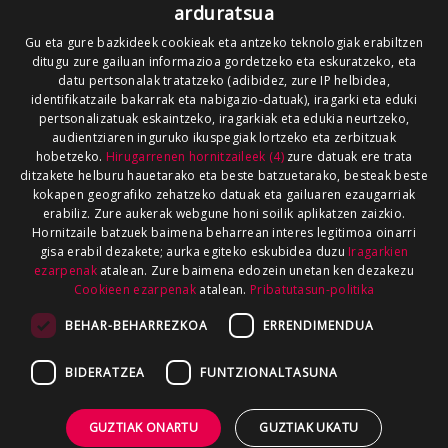
arduratsua
Gu eta gure bazkideek cookieak eta antzeko teknologiak erabiltzen
ditugu zure gailuan informazioa gordetzeko eta eskuratzeko, eta
datu pertsonalak tratatzeko (adibidez, zure IP helbidea,
identifikatzaile bakarrak eta nabigazio-datuak), iragarki eta eduki
pertsonalizatuak eskaintzeko, iragarkiak eta edukia neurtzeko,
audientziaren inguruko ikuspegiak lortzeko eta zerbitzuak
hobetzeko.
Hirugarrenen hornitzaileek (4)
zure datuak ere trata
ditzakete helburu hauetarako eta beste batzuetarako, besteak beste
kokapen geografiko zehatzeko datuak eta gailuaren ezaugarriak
erabiliz. Zure aukerak webgune honi soilik aplikatzen zaizkio.
Hornitzaile batzuek baimena beharrean interes legitimoa oinarri
gisa erabil dezakete; aurka egiteko eskubidea duzu
Iragarkien
ezarpenak
atalean. Zure baimena edozein unetan ken dezakezu
Cookieen ezarpenak
atalean.
Pribatutasun-politika
BEHAR-BEHARREZKOA
ERRENDIMENDUA
BIDERATZEA
FUNTZIONALTASUNA
GUZTIAK ONARTU
GUZTIAK UKATU