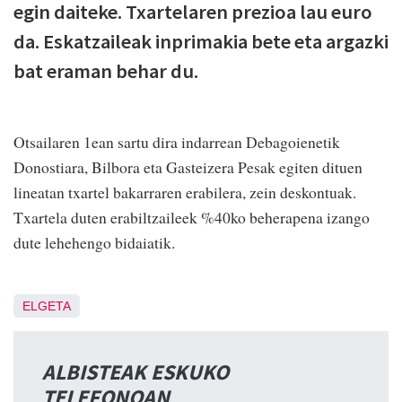
egin daiteke. Txartelaren prezioa lau euro
da. Eskatzaileak inprimakia bete eta argazki
bat eraman behar du.
Otsailaren 1ean sartu dira indarrean Debagoienetik
Donostiara, Bilbora eta Gasteizera Pesak egiten dituen
lineatan txartel bakarraren erabilera, zein deskontuak.
Txartela duten erabiltzaileek %40ko beherapena izango
dute lehehengo bidaiatik.
ELGETA
ALBISTEAK ESKUKO
TELEFONOAN