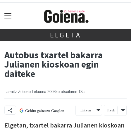
ELGETA
Autobus txartel bakarra
Julianen kioskoan egin
daiteke
Larraitz Zeberio Lekuona
2008ko otsailaren 13a
Entzun
Itzuli
Gehitu gaitzazu Googlen
Elgetan, txartel bakarra Julianen kioskoan