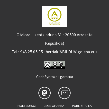
Otalora Lizentziaduna 31 · 20500 Arrasate
(Gipuzkoa)
Tel.: 943 25 05 05 · berriak[ABILDUA]goiena.eus
CodeSyntaxek garatua
HONI BURUZ
LEGE OHARRA
PUBLIZITATEA