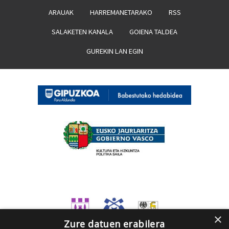
ARAUAK
HARREMANETARAKO
RSS
SALAKETEN KANALA
GOIENA TALDEA
GUREKIN LAN EGIN
×
Zure datuen erabilera