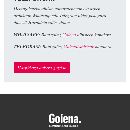
Debagoieneko albiste nabarmenenak eta azken
ordukoak Whatsapp edo Telegram bidez jaso gura
dituzu? Harpidetu zaitez doan!
WHATSAPP:
Batu zaitez
Goiena
albisteen kanalera.
TELEGRAM:
Batu zaitez
GoienaAlbisteak
kanalera.
Harpidetza aukera guztiak