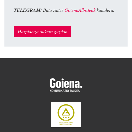
TELEGRAM:
Batu zaitez
GoienaAlbisteak
kanalera.
Harpidetza aukera guztiak