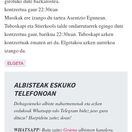
girotuko dute bazkalostea.
kontzertua gaur 22:30ean
Musikak ere izango du tartea Asentzio Egunean.
Tuboskapi eta Stierkools talde ondarrutarrek egingo dute
kontzertua gaur, barikua 22:30ean. Tuboskapi azken
kontzertuak ematen ari da. Elgetakoa azken aurrekoa
izango da.
ELGETA
ALBISTEAK ESKUKO
TELEFONOAN
Debagoieneko albiste nabarmenenak eta azken
ordukoak Whatsapp edo Telegram bidez jaso gura
dituzu? Harpidetu zaitez doan!
WHATSAPP:
Batu zaitez
Goiena
albisteen kanalera.