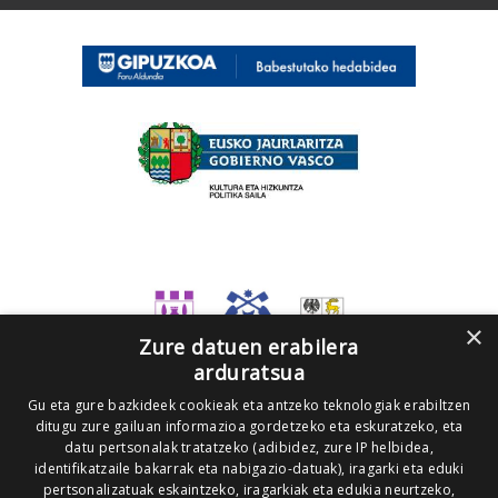
×
Zure datuen erabilera
arduratsua
Gu eta gure bazkideek cookieak eta antzeko teknologiak erabiltzen
ditugu zure gailuan informazioa gordetzeko eta eskuratzeko, eta
datu pertsonalak tratatzeko (adibidez, zure IP helbidea,
identifikatzaile bakarrak eta nabigazio-datuak), iragarki eta eduki
pertsonalizatuak eskaintzeko, iragarkiak eta edukia neurtzeko,