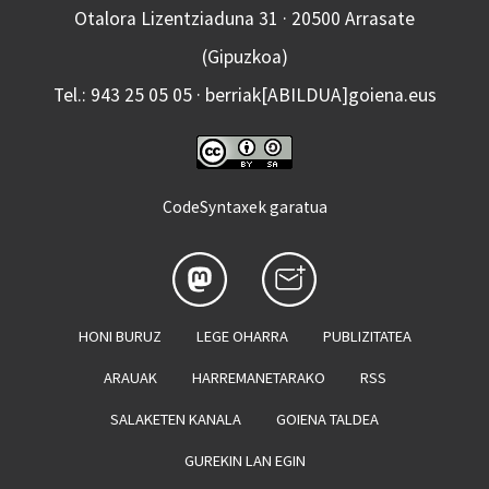
Otalora Lizentziaduna 31 · 20500 Arrasate
(Gipuzkoa)
Tel.: 943 25 05 05 · berriak[ABILDUA]goiena.eus
CodeSyntaxek garatua
HONI BURUZ
LEGE OHARRA
PUBLIZITATEA
ARAUAK
HARREMANETARAKO
RSS
SALAKETEN KANALA
GOIENA TALDEA
GUREKIN LAN EGIN