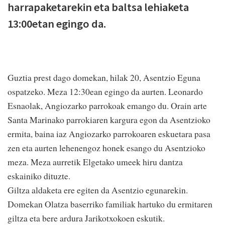
harrapaketarekin eta baltsa lehiaketa
13:00etan egingo da.
Guztia prest dago domekan, hilak 20, Asentzio Eguna
ospatzeko. Meza 12:30ean egingo da aurten. Leonardo
Esnaolak, Angiozarko parrokoak emango du. Orain arte
Santa Marinako parrokiaren kargura egon da Asentzioko
ermita, baina iaz Angiozarko parrokoaren eskuetara pasa
zen eta aurten lehenengoz honek esango du Asentzioko
meza. Meza aurretik Elgetako umeek hiru dantza
eskainiko dituzte.
Giltza aldaketa ere egiten da Asentzio egunarekin.
Domekan Olatza baserriko familiak hartuko du ermitaren
giltza eta bere ardura Jarikotxokoen eskutik.