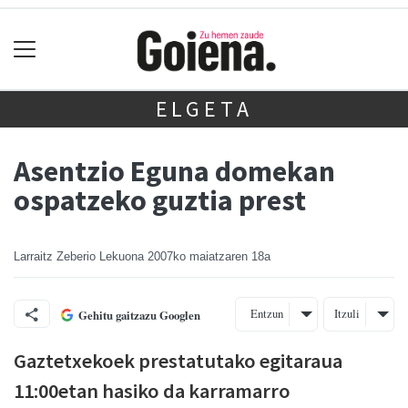
ELGETA
Asentzio Eguna domekan
ospatzeko guztia prest
Larraitz Zeberio Lekuona
2007ko maiatzaren 18a
Entzun
Itzuli
Gehitu gaitzazu Googlen
Gaztetxekoek prestatutako egitaraua
11:00etan hasiko da karramarro