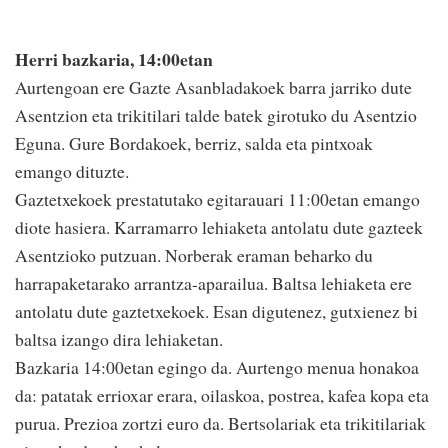
Herri bazkaria, 14:00etan
Aurtengoan ere Gazte Asanbladakoek barra jarriko dute
Asentzion eta trikitilari talde batek girotuko du Asentzio
Eguna. Gure Bordakoek, berriz, salda eta pintxoak
emango dituzte.
Gaztetxekoek prestatutako egitarauari 11:00etan emango
diote hasiera. Karramarro lehiaketa antolatu dute gazteek
Asentzioko putzuan. Norberak eraman beharko du
harrapaketarako arrantza-aparailua. Baltsa lehiaketa ere
antolatu dute gaztetxekoek. Esan digutenez, gutxienez bi
baltsa izango dira lehiaketan.
Bazkaria 14:00etan egingo da. Aurtengo menua honakoa
da: patatak errioxar erara, oilaskoa, postrea, kafea kopa eta
purua. Prezioa zortzi euro da. Bertsolariak eta trikitilariak