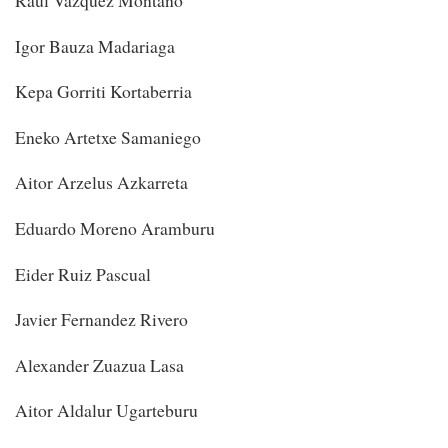
Igor Bauza Madariaga
Kepa Gorriti Kortaberria
Eneko Artetxe Samaniego
Aitor Arzelus Azkarreta
Eduardo Moreno Aramburu
Eider Ruiz Pascual
Javier Fernandez Rivero
Alexander Zuazua Lasa
Aitor Aldalur Ugarteburu