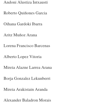
Andoni Alustiza Intxausti
Roberto Quiñones Garcia
Oihana Gardoki Ibarra
Aritz Muñoz Arana
Lorena Francisco Barcenas
Alberto Lopez Vitoria
Mireia Alazne Larrea Arana
Borja Gonzalez Lekunberri
Mireia Arakistain Aranda
Alexander Baladron Morais