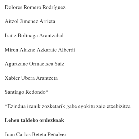
Dolores Romero Rodríguez
Aitzol Jimenez Arrieta
Iraitz Bolinaga Arantzabal
Miren Alazne Azkarate Alberdi
Agurtzane Ormaetxea Saiz
Xabier Ubera Arantzeta
Santiago Redondo*
*Ezindua izanik zozketarik gabe egokitu zaio etxebizitza
Lehen taldeko ordezkoak
Juan Carlos Beteta Peñalver