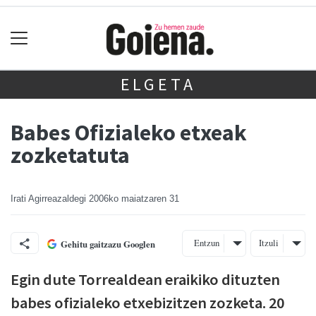
ELGETA
Babes Ofizialeko etxeak
zozketatuta
Irati Agirreazaldegi
2006ko maiatzaren 31
Entzun
Itzuli
Gehitu gaitzazu Googlen
Egin dute Torrealdean eraikiko dituzten
babes ofizialeko etxebizitzen zozketa. 20