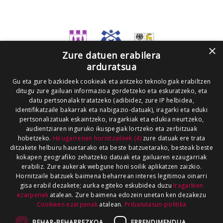
×
Zure datuen erabilera
arduratsua
Gu eta gure bazkideek cookieak eta antzeko teknologiak erabiltzen
ditugu zure gailuan informazioa gordetzeko eta eskuratzeko, eta
datu pertsonalak tratatzeko (adibidez, zure IP helbidea,
identifikatzaile bakarrak eta nabigazio-datuak), iragarki eta eduki
pertsonalizatuak eskaintzeko, iragarkiak eta edukia neurtzeko,
audientziaren inguruko ikuspegiak lortzeko eta zerbitzuak
hobetzeko.
Hirugarrenen hornitzaileek (4)
zure datuak ere trata
ditzakete helburu hauetarako eta beste batzuetarako, besteak beste
kokapen geografiko zehatzeko datuak eta gailuaren ezaugarriak
erabiliz. Zure aukerak webgune honi soilik aplikatzen zaizkio.
Hornitzaile batzuek baimena beharrean interes legitimoa oinarri
gisa erabil dezakete; aurka egiteko eskubidea duzu
Iragarkien
ezarpenak
atalean. Zure baimena edozein unetan ken dezakezu
Cookieen ezarpenak
atalean.
Pribatutasun-politika
BEHAR-BEHARREZKOA
ERRENDIMENDUA