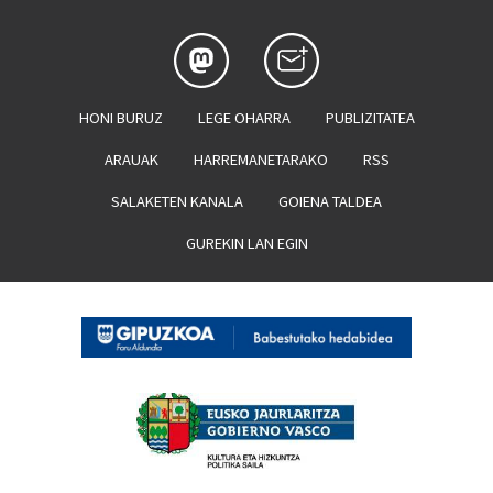
HONI BURUZ
LEGE OHARRA
PUBLIZITATEA
ARAUAK
HARREMANETARAKO
RSS
SALAKETEN KANALA
GOIENA TALDEA
GUREKIN LAN EGIN