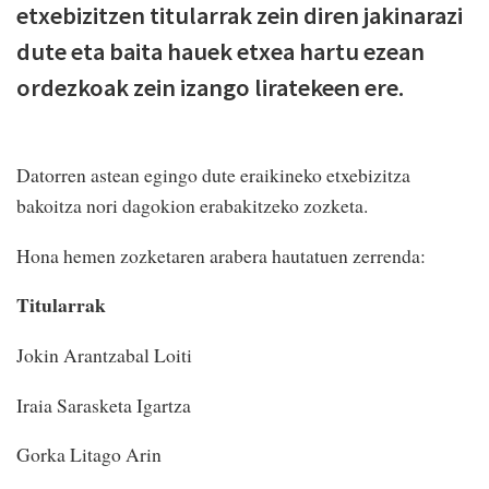
etxebizitzen titularrak zein diren jakinarazi
dute eta baita hauek etxea hartu ezean
ordezkoak zein izango liratekeen ere.
Datorren astean egingo dute eraikineko etxebizitza
bakoitza nori dagokion erabakitzeko zozketa.
Hona hemen zozketaren arabera hautatuen zerrenda:
Titularrak
Jokin Arantzabal Loiti
Iraia Sarasketa Igartza
Gorka Litago Arin