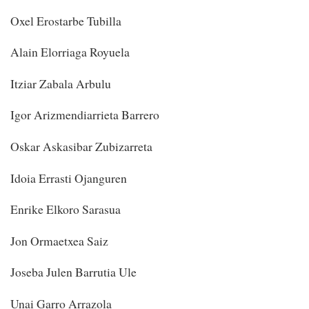
Oxel Erostarbe Tubilla
Alain Elorriaga Royuela
Itziar Zabala Arbulu
Igor Arizmendiarrieta Barrero
Oskar Askasibar Zubizarreta
Idoia Errasti Ojanguren
Enrike Elkoro Sarasua
Jon Ormaetxea Saiz
Joseba Julen Barrutia Ule
Unai Garro Arrazola