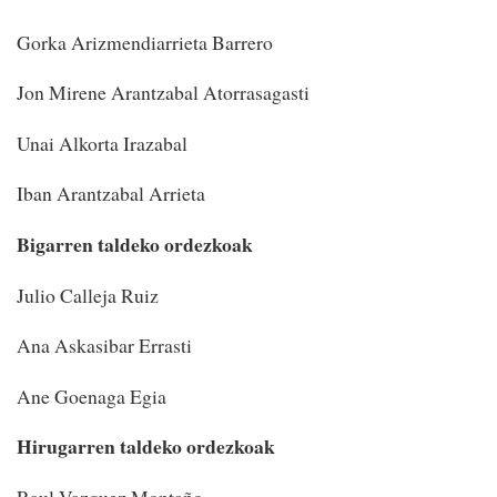
Gorka Arizmendiarrieta Barrero
Jon Mirene Arantzabal Atorrasagasti
Unai Alkorta Irazabal
Iban Arantzabal Arrieta
Bigarren taldeko ordezkoak
Julio Calleja Ruiz
Ana Askasibar Errasti
Ane Goenaga Egia
Hirugarren taldeko ordezkoak
Raul Vazquez Montaño