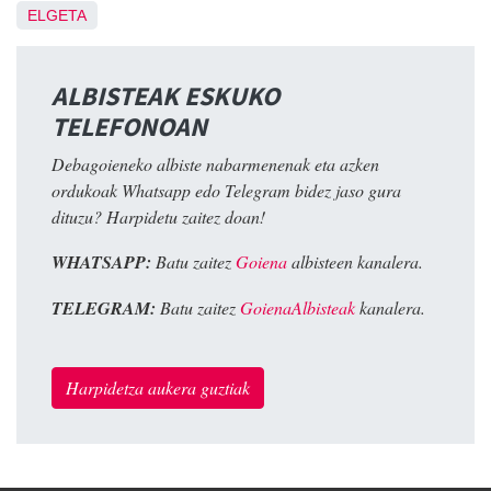
ELGETA
ALBISTEAK ESKUKO
TELEFONOAN
Debagoieneko albiste nabarmenenak eta azken
ordukoak Whatsapp edo Telegram bidez jaso gura
dituzu? Harpidetu zaitez doan!
WHATSAPP:
Batu zaitez
Goiena
albisteen kanalera.
TELEGRAM:
Batu zaitez
GoienaAlbisteak
kanalera.
Harpidetza aukera guztiak