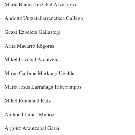
Maria Blanca Irazabal Atxukarro
Andoitz Untzetabarrenetxea Gallego
Geaxi Ezpeleta Gallastegi
Aritz Macarro Idigoras
Mikel Irazabal Arantzeta
Miren Garbiñe Markiegi Ugalde
Maria Jesus Larrañaga Iribecampos
Mikel Romaneli Ruiz
Ainhoa Llamas Muñoz
Argoitz Arantzabal Garai