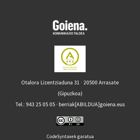
Otalora Lizentziaduna 31 · 20500 Arrasate
(Gipuzkoa)
Tel.: 943 25 05 05 · berriak[ABILDUA]goiena.eus
CodeSyntaxek garatua