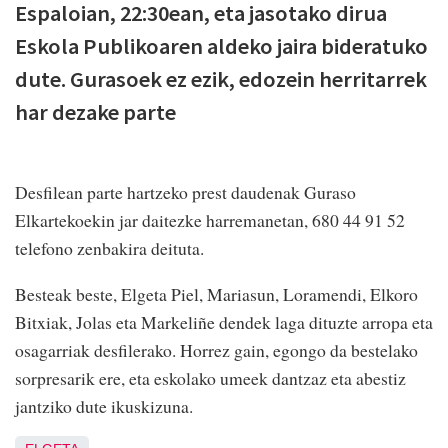
Espaloian, 22:30ean, eta jasotako dirua
Eskola Publikoaren aldeko jaira bideratuko
dute. Gurasoek ez ezik, edozein herritarrek
har dezake parte
Desfilean parte hartzeko prest daudenak Guraso
Elkartekoekin jar daitezke harremanetan, 680 44 91 52
telefono zenbakira deituta.
Besteak beste, Elgeta Piel, Mariasun, Loramendi, Elkoro
Bitxiak, Jolas eta Markeliñe dendek laga dituzte arropa eta
osagarriak desfilerako. Horrez gain, egongo da bestelako
sorpresarik ere, eta eskolako umeek dantzaz eta abestiz
jantziko dute ikuskizuna.