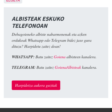
ELGETA
ALBISTEAK ESKUKO
TELEFONOAN
Debagoieneko albiste nabarmenenak eta azken
ordukoak Whatsapp edo Telegram bidez jaso gura
dituzu? Harpidetu zaitez doan!
WHATSAPP:
Batu zaitez
Goiena
albisteen kanalera.
TELEGRAM:
Batu zaitez
GoienaAlbisteak
kanalera.
Harpidetza aukera guztiak