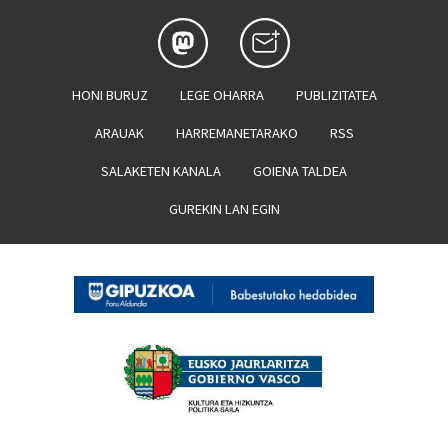
HONI BURUZ
LEGE OHARRA
PUBLIZITATEA
ARAUAK
HARREMANETARAKO
RSS
SALAKETEN KANALA
GOIENA TALDEA
GUREKIN LAN EGIN