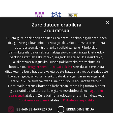
×
Zure datuen erabilera
arduratsua
Gu eta gure bazkideek cookieak eta antzeko teknologiak erabiltzen
ditugu zure gailuan informazioa gordetzeko eta eskuratzeko, eta
datu pertsonalak tratatzeko (adibidez, zure IP helbidea,
identifikatzaile bakarrak eta nabigazio-datuak), iragarki eta eduki
pertsonalizatuak eskaintzeko, iragarkiak eta edukia neurtzeko,
audientziaren inguruko ikuspegiak lortzeko eta zerbitzuak
hobetzeko.
Hirugarrenen hornitzaileek (4)
zure datuak ere trata
ditzakete helburu hauetarako eta beste batzuetarako, besteak beste
kokapen geografiko zehatzeko datuak eta gailuaren ezaugarriak
erabiliz. Zure aukerak webgune honi soilik aplikatzen zaizkio.
Hornitzaile batzuek baimena beharrean interes legitimoa oinarri
gisa erabil dezakete; aurka egiteko eskubidea duzu
Iragarkien
ezarpenak
atalean. Zure baimena edozein unetan ken dezakezu
Cookieen ezarpenak
atalean.
Pribatutasun-politika
BEHAR-BEHARREZKOA
ERRENDIMENDUA