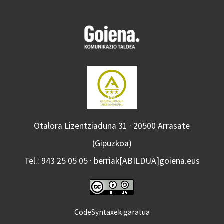
Otalora Lizentziaduna 31 · 20500 Arrasate
(Gipuzkoa)
Tel.: 943 25 05 05 · berriak[ABILDUA]goiena.eus
CodeSyntaxek garatua