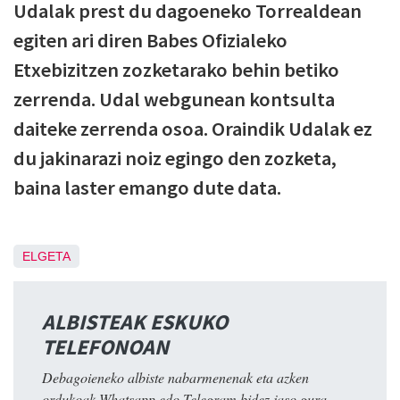
Udalak prest du dagoeneko Torrealdean
egiten ari diren Babes Ofizialeko
Etxebizitzen zozketarako behin betiko
zerrenda. Udal webgunean kontsulta
daiteke zerrenda osoa. Oraindik Udalak ez
du jakinarazi noiz egingo den zozketa,
baina laster emango dute data.
ELGETA
ALBISTEAK ESKUKO
TELEFONOAN
Debagoieneko albiste nabarmenenak eta azken
ordukoak Whatsapp edo Telegram bidez jaso gura