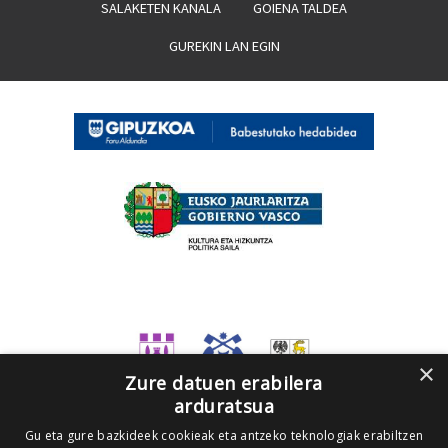
SALAKETEN KANALA
GOIENA TALDEA
GUREKIN LAN EGIN
×
Zure datuen erabilera
arduratsua
Gu eta gure bazkideek cookieak eta antzeko teknologiak erabiltzen