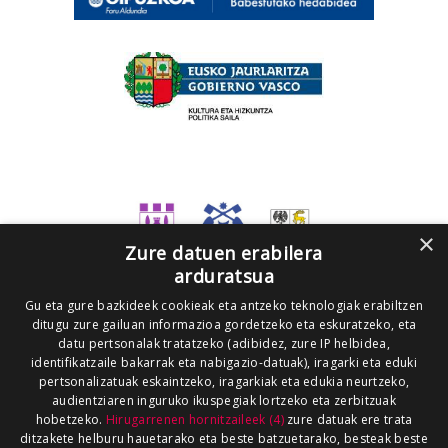
×
Zure datuen erabilera
arduratsua
Gu eta gure bazkideek cookieak eta antzeko teknologiak erabiltzen
ditugu zure gailuan informazioa gordetzeko eta eskuratzeko, eta
datu pertsonalak tratatzeko (adibidez, zure IP helbidea,
identifikatzaile bakarrak eta nabigazio-datuak), iragarki eta eduki
pertsonalizatuak eskaintzeko, iragarkiak eta edukia neurtzeko,
audientziaren inguruko ikuspegiak lortzeko eta zerbitzuak
hobetzeko.
Hirugarrenen hornitzaileek (4)
zure datuak ere trata
ditzakete helburu hauetarako eta beste batzuetarako, besteak beste