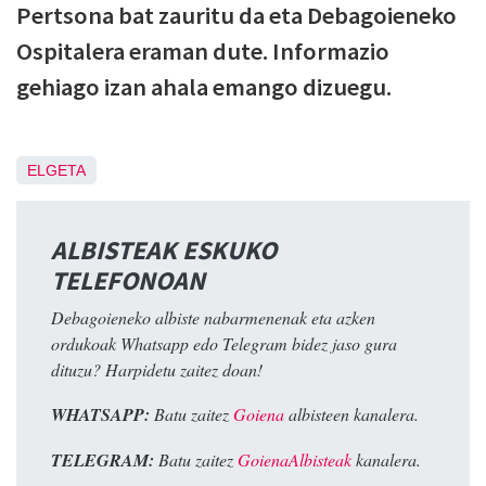
Pertsona bat zauritu da eta Debagoieneko
Ospitalera eraman dute. Informazio
gehiago izan ahala emango dizuegu.
ELGETA
ALBISTEAK ESKUKO
TELEFONOAN
Debagoieneko albiste nabarmenenak eta azken
ordukoak Whatsapp edo Telegram bidez jaso gura
dituzu? Harpidetu zaitez doan!
WHATSAPP:
Batu zaitez
Goiena
albisteen kanalera.
TELEGRAM:
Batu zaitez
GoienaAlbisteak
kanalera.