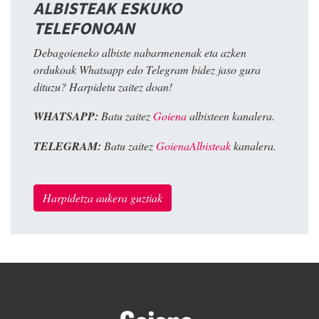
ALBISTEAK ESKUKO
TELEFONOAN
Debagoieneko albiste nabarmenenak eta azken
ordukoak Whatsapp edo Telegram bidez jaso gura
dituzu? Harpidetu zaitez doan!
WHATSAPP:
Batu zaitez
Goiena
albisteen kanalera.
TELEGRAM:
Batu zaitez
GoienaAlbisteak
kanalera.
Harpidetza aukera guztiak