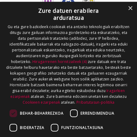
×
Zure datuen erabilera
arduratsua
Gu eta gure bazkideek cookieak eta antzeko teknologiak erabiltzen
ditugu zure gailuan informazioa gordetzeko eta eskuratzeko, eta
datu pertsonalak tratatzeko (adibidez, zure IP helbidea,
identifikatzaile bakarrak eta nabigazio-datuak), iragarki eta eduki
pertsonalizatuak eskaintzeko, iragarkiak eta edukia neurtzeko,
audientziaren inguruko ikuspegiak lortzeko eta zerbitzuak
hobetzeko.
Hirugarrenen hornitzaileek (4)
zure datuak ere trata
ditzakete helburu hauetarako eta beste batzuetarako, besteak beste
kokapen geografiko zehatzeko datuak eta gailuaren ezaugarriak
erabiliz. Zure aukerak webgune honi soilik aplikatzen zaizkio.
Hornitzaile batzuek baimena beharrean interes legitimoa oinarri
gisa erabil dezakete; aurka egiteko eskubidea duzu
Iragarkien
ezarpenak
atalean. Zure baimena edozein unetan ken dezakezu
Cookieen ezarpenak
atalean.
Pribatutasun-politika
BEHAR-BEHARREZKOA
ERRENDIMENDUA
BIDERATZEA
FUNTZIONALTASUNA