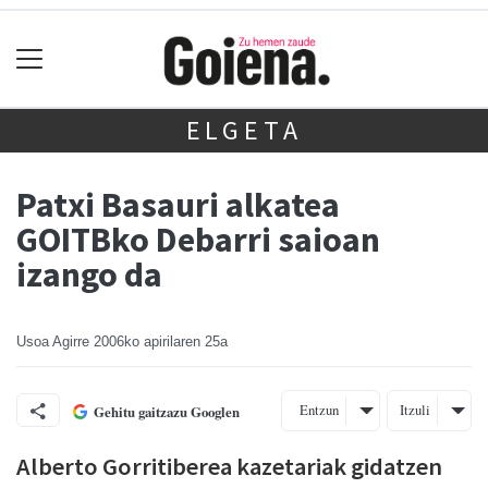
ELGETA
Patxi Basauri alkatea
GOITBko Debarri saioan
izango da
Usoa Agirre
2006ko apirilaren 25a
Entzun
Itzuli
Gehitu gaitzazu Googlen
Alberto Gorritiberea kazetariak gidatzen