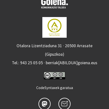
Otalora Lizentziaduna 31 · 20500 Arrasate
(Gipuzkoa)
Tel.: 943 25 05 05 · berriak[ABILDUA]goiena.eus
CodeSyntaxek garatua