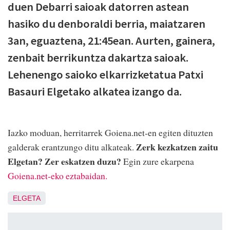
duen Debarri saioak datorren astean
hasiko du denboraldi berria, maiatzaren
3an, eguaztena, 21:45ean. Aurten, gainera,
zenbait berrikuntza dakartza saioak.
Lehenengo saioko elkarrizketatua Patxi
Basauri Elgetako alkatea izango da.
Iazko moduan, herritarrek Goiena.net-en egiten dituzten
Zerk kezkatzen zaitu
galderak erantzungo ditu alkateak.
Elgetan? Zer eskatzen duzu?
Egin zure ekarpena
Goiena.net-eko eztabaidan.
ELGETA