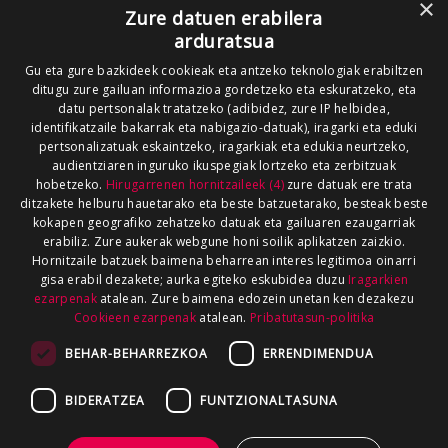
×
Zure datuen erabilera
arduratsua
Gu eta gure bazkideek cookieak eta antzeko teknologiak erabiltzen
ditugu zure gailuan informazioa gordetzeko eta eskuratzeko, eta
datu pertsonalak tratatzeko (adibidez, zure IP helbidea,
identifikatzaile bakarrak eta nabigazio-datuak), iragarki eta eduki
pertsonalizatuak eskaintzeko, iragarkiak eta edukia neurtzeko,
audientziaren inguruko ikuspegiak lortzeko eta zerbitzuak
hobetzeko.
Hirugarrenen hornitzaileek (4)
zure datuak ere trata
ditzakete helburu hauetarako eta beste batzuetarako, besteak beste
kokapen geografiko zehatzeko datuak eta gailuaren ezaugarriak
erabiliz. Zure aukerak webgune honi soilik aplikatzen zaizkio.
Hornitzaile batzuek baimena beharrean interes legitimoa oinarri
gisa erabil dezakete; aurka egiteko eskubidea duzu
Iragarkien
ezarpenak
atalean. Zure baimena edozein unetan ken dezakezu
Cookieen ezarpenak
atalean.
Pribatutasun-politika
BEHAR-BEHARREZKOA
ERRENDIMENDUA
BIDERATZEA
FUNTZIONALTASUNA