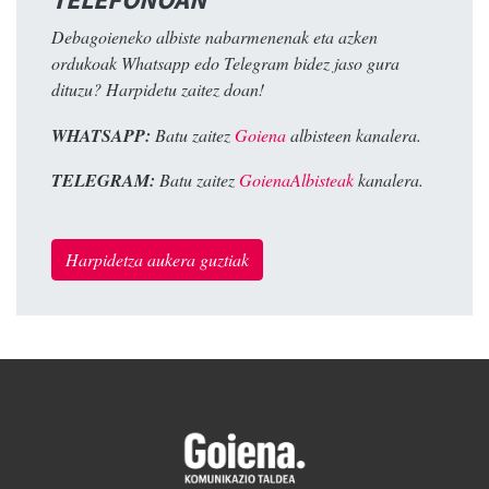
Debagoieneko albiste nabarmenenak eta azken
ordukoak Whatsapp edo Telegram bidez jaso gura
dituzu? Harpidetu zaitez doan!
WHATSAPP:
Batu zaitez
Goiena
albisteen kanalera.
TELEGRAM:
Batu zaitez
GoienaAlbisteak
kanalera.
Harpidetza aukera guztiak