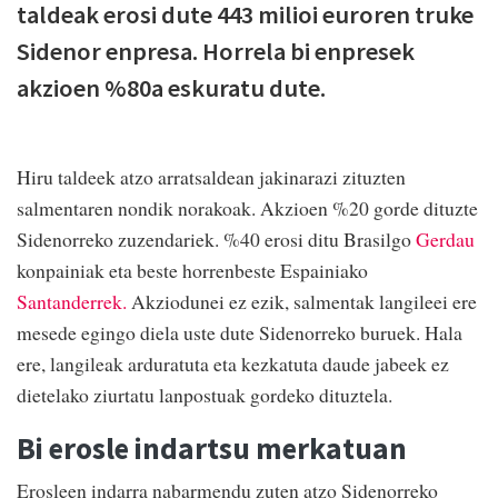
taldeak erosi dute 443 milioi euroren truke
Sidenor enpresa. Horrela bi enpresek
akzioen %80a eskuratu dute.
Hiru taldeek atzo arratsaldean jakinarazi zituzten
salmentaren nondik norakoak. Akzioen %20 gorde dituzte
Sidenorreko zuzendariek. %40 erosi ditu Brasilgo
Gerdau
konpainiak eta beste horrenbeste Espainiako
Santanderrek.
Akziodunei ez ezik, salmentak langileei ere
mesede egingo diela uste dute Sidenorreko buruek. Hala
ere, langileak arduratuta eta kezkatuta daude jabeek ez
dietelako ziurtatu lanpostuak gordeko dituztela.
Bi erosle indartsu merkatuan
Erosleen indarra nabarmendu zuten atzo Sidenorreko