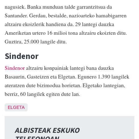
nagusiek. Banka munduan talde garrantzitsua da
Santander. Gerdau, bestalde, nazioarteko hamabigarren
altzairu ekoizlerik handiena da. 29 lantegi dauzka
Ameriketan urtero 16 milioi tona altzairu ekoizten ditu.
Guztira, 25.000 langile ditu.
Sindenor
Sindenor
altzairu konpainiak lantegi bana dauzka
Basaurin, Gasteizen eta Elgetan. Egunero 1.390 langilek
ateratzen dute bizimodua horietan. Elgetako lantegian,
berriz, 60 langilek egiten dute lan.
ELGETA
ALBISTEAK ESKUKO
TELEFONOAN