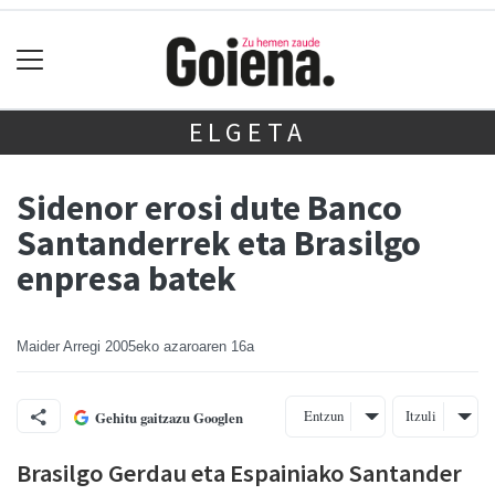
ELGETA
Sidenor erosi dute Banco
Santanderrek eta Brasilgo
enpresa batek
Maider Arregi
2005eko azaroaren 16a
Entzun
Itzuli
Gehitu gaitzazu Googlen
Brasilgo Gerdau eta Espainiako Santander