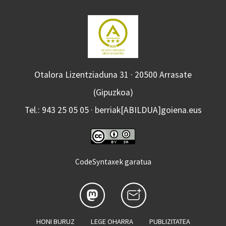
Otalora Lizentziaduna 31 · 20500 Arrasate
(Gipuzkoa)
Tel.: 943 25 05 05 · berriak[ABILDUA]goiena.eus
CodeSyntaxek garatua
HONI BURUZ
LEGE OHARRA
PUBLIZITATEA