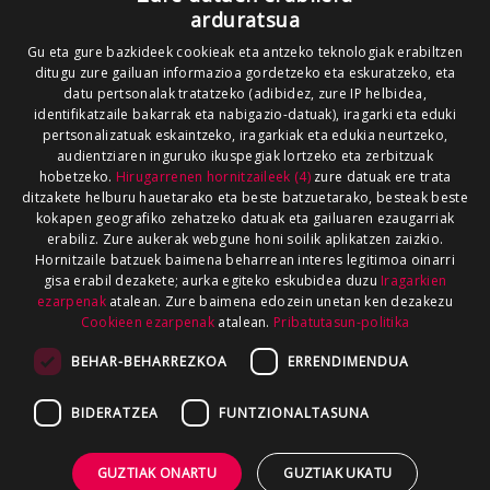
arduratsua
Gu eta gure bazkideek cookieak eta antzeko teknologiak erabiltzen
ditugu zure gailuan informazioa gordetzeko eta eskuratzeko, eta
datu pertsonalak tratatzeko (adibidez, zure IP helbidea,
identifikatzaile bakarrak eta nabigazio-datuak), iragarki eta eduki
pertsonalizatuak eskaintzeko, iragarkiak eta edukia neurtzeko,
audientziaren inguruko ikuspegiak lortzeko eta zerbitzuak
hobetzeko.
Hirugarrenen hornitzaileek (4)
zure datuak ere trata
ditzakete helburu hauetarako eta beste batzuetarako, besteak beste
kokapen geografiko zehatzeko datuak eta gailuaren ezaugarriak
erabiliz. Zure aukerak webgune honi soilik aplikatzen zaizkio.
Hornitzaile batzuek baimena beharrean interes legitimoa oinarri
gisa erabil dezakete; aurka egiteko eskubidea duzu
Iragarkien
ezarpenak
atalean. Zure baimena edozein unetan ken dezakezu
Cookieen ezarpenak
atalean.
Pribatutasun-politika
BEHAR-BEHARREZKOA
ERRENDIMENDUA
BIDERATZEA
FUNTZIONALTASUNA
GUZTIAK ONARTU
GUZTIAK UKATU