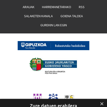
ARAUAK
HARREMANETARAKO
RSS
SALAKETEN KANALA
GOIENA TALDEA
GUREKIN LAN EGIN
×
Zure datuen erabilera