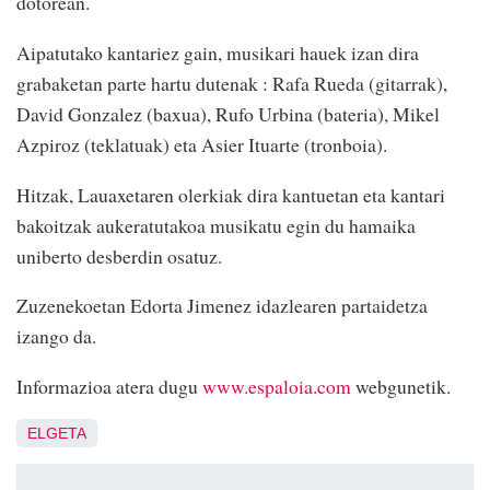
dotorean.
Aipatutako kantariez gain, musikari hauek izan dira
grabaketan parte hartu dutenak : Rafa Rueda (gitarrak),
David Gonzalez (baxua), Rufo Urbina (bateria), Mikel
Azpiroz (teklatuak) eta Asier Ituarte (tronboia).
Hitzak, Lauaxetaren olerkiak dira kantuetan eta kantari
bakoitzak aukeratutakoa musikatu egin du hamaika
uniberto desberdin osatuz.
Zuzenekoetan Edorta Jimenez idazlearen partaidetza
izango da.
Informazioa atera dugu
www.espaloia.com
webgunetik.
ELGETA