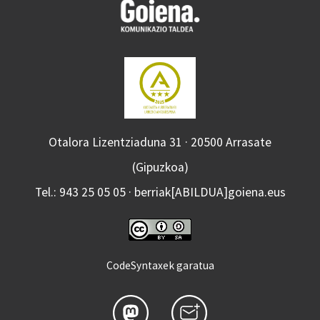
Otalora Lizentziaduna 31 · 20500 Arrasate
(Gipuzkoa)
Tel.: 943 25 05 05 · berriak[ABILDUA]goiena.eus
CodeSyntaxek garatua