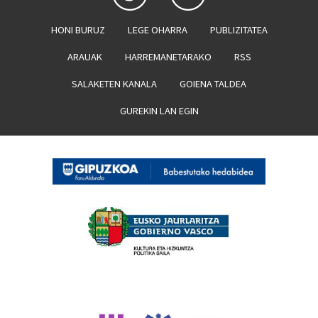
HONI BURUZ
LEGE OHARRA
PUBLIZITATEA
ARAUAK
HARREMANETARAKO
RSS
SALAKETEN KANALA
GOIENA TALDEA
GUREKIN LAN EGIN