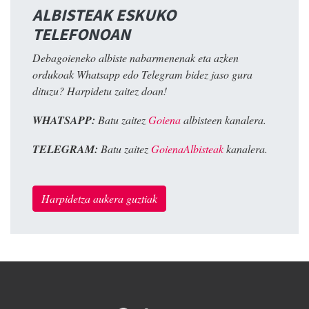
ALBISTEAK ESKUKO
TELEFONOAN
Debagoieneko albiste nabarmenenak eta azken
ordukoak Whatsapp edo Telegram bidez jaso gura
dituzu? Harpidetu zaitez doan!
WHATSAPP:
Batu zaitez
Goiena
albisteen kanalera.
TELEGRAM:
Batu zaitez
GoienaAlbisteak
kanalera.
Harpidetza aukera guztiak