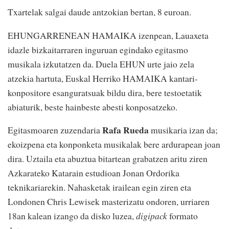
Txartelak salgai daude antzokian bertan, 8 euroan.
EHUNGARRENEAN HAMAIKA izenpean, Lauaxeta
idazle bizkaitarraren inguruan egindako egitasmo
musikala izkutatzen da. Duela EHUN urte jaio zela
atzekia hartuta, Euskal Herriko HAMAIKA kantari-
konpositore esanguratsuak bildu dira, bere testoetatik
abiaturik, beste hainbeste abesti konposatzeko.
Rafa Rueda
Egitasmoaren zuzendaria
musikaria izan da;
ekoizpena eta konponketa musikalak bere ardurapean joan
dira. Uztaila eta abuztua bitartean grabatzen aritu ziren
Azkarateko Katarain estudioan Jonan Ordorika
teknikariarekin. Nahasketak irailean egin ziren eta
Londonen Chris Lewisek masterizatu ondoren, urriaren
18an kalean izango da disko luzea,
digipack
formato