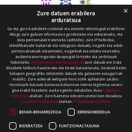
×
Zure datuen erabilera
arduratsua
Gu eta gure bazkideek cookieak eta antzeko teknologiak erabiltzen
ditugu zure gailuan informazioa gordetzeko eta eskuratzeko, eta
datu pertsonalak tratatzeko (adibidez, zure IP helbidea,
identifikatzaile bakarrak eta nabigazio-datuak), iragarki eta eduki
pertsonalizatuak eskaintzeko, iragarkiak eta edukia neurtzeko,
audientziaren inguruko ikuspegiak lortzeko eta zerbitzuak
hobetzeko.
Hirugarrenen hornitzaileek (4)
zure datuak ere trata
ditzakete helburu hauetarako eta beste batzuetarako, besteak beste
kokapen geografiko zehatzeko datuak eta gailuaren ezaugarriak
erabiliz. Zure aukerak webgune honi soilik aplikatzen zaizkio.
Hornitzaile batzuek baimena beharrean interes legitimoa oinarri
gisa erabil dezakete; aurka egiteko eskubidea duzu
Iragarkien
ezarpenak
atalean. Zure baimena edozein unetan ken dezakezu
Cookieen ezarpenak
atalean.
Pribatutasun-politika
BEHAR-BEHARREZKOA
ERRENDIMENDUA
BIDERATZEA
FUNTZIONALTASUNA