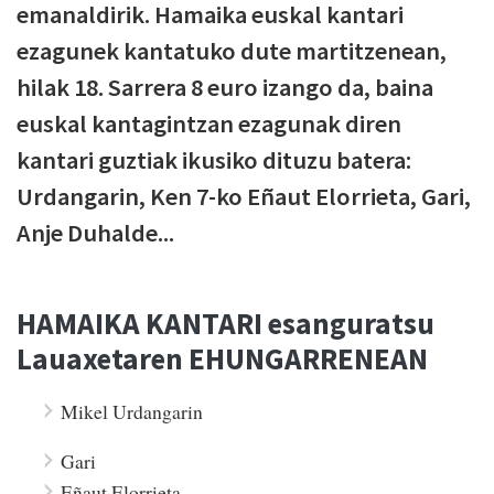
emanaldirik. Hamaika euskal kantari
ezagunek kantatuko dute martitzenean,
hilak 18. Sarrera 8 euro izango da, baina
euskal kantagintzan ezagunak diren
kantari guztiak ikusiko dituzu batera:
Urdangarin, Ken 7-ko Eñaut Elorrieta, Gari,
Anje Duhalde...
HAMAIKA KANTARI esanguratsu
Lauaxetaren EHUNGARRENEAN
Mikel Urdangarin
Gari
Eñaut Elorrieta