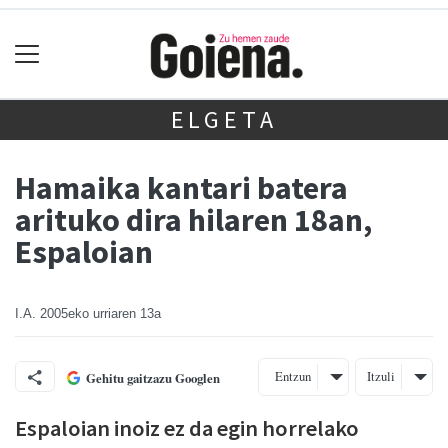
ELGETA
Hamaika kantari batera
arituko dira hilaren 18an,
Espaloian
I.A.
2005eko urriaren 13a
Entzun
Itzuli
Gehitu gaitzazu Googlen
Espaloian inoiz ez da egin horrelako