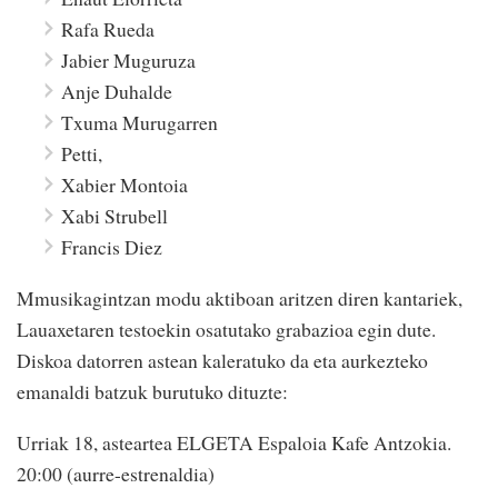
Rafa Rueda
Jabier Muguruza
Anje Duhalde
Txuma Murugarren
Petti,
Xabier Montoia
Xabi Strubell
Francis Diez
Mmusikagintzan modu aktiboan aritzen diren kantariek,
Lauaxetaren testoekin osatutako grabazioa egin dute.
Diskoa datorren astean kaleratuko da eta aurkezteko
emanaldi batzuk burutuko dituzte:
Urriak 18, asteartea ELGETA Espaloia Kafe Antzokia.
20:00 (aurre-estrenaldia)