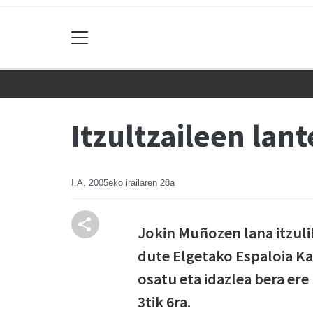
Itzultzaileen lan
I.A.
2005eko irailaren 28a
Jokin Muñozen lana itzuli
dute Elgetako Espaloia Ka
osatu eta idazlea bera ere
3tik 6ra.