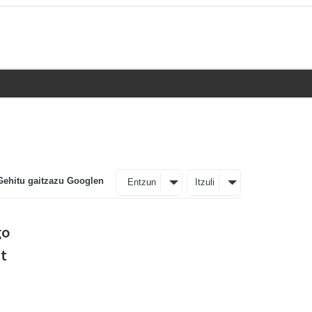
Gehitu gaitzazu Googlen
Entzun
Itzuli
go
at