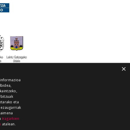
×
 informazioa
lbidea,
skaintzeko,
rbitzuak
etarako eta
 ezaugarriak
 baimena
zu
Iragarkien
k
atalean.
EITIA GUKA
AZKOITIA GUKA
BARRENA