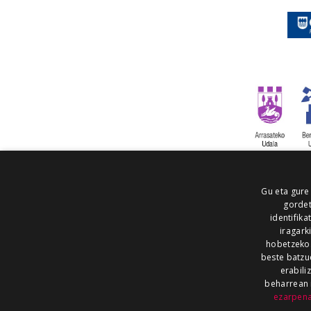
Gu eta gure
gordet
identifika
iragark
hobetzeko
beste batzu
erabili
beharrean 
ezarpen
AIARALDEA
AIKOR
AIURRI
ALEA