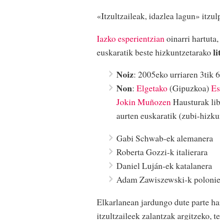
«Itzultzaileak, idazlea lagun» itzul
Iazko esperientzian
oinarri hartuta,
l
euskaratik beste hizkuntzetarako
Noiz
: 2005eko urriaren 3tik 6
Non
:
Elgetako
(Gipuzkoa)
Es
Jokin Muñozen
Hausturak lib
aurten euskaratik (zubi-hizku
Gabi Schwab-ek alemanera
Roberta Gozzi-k italierara
Daniel Luján-ek katalanera
Adam Zawiszewski-k polonie
Elkarlanean jardungo dute parte ha
itzultzaileek zalantzak argitzeko, 