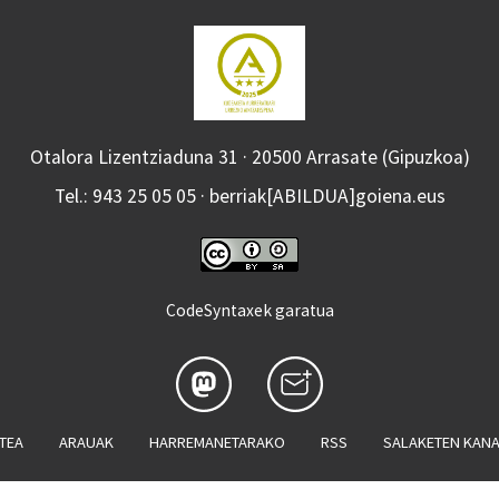
Otalora Lizentziaduna 31 · 20500 Arrasate (Gipuzkoa)
Tel.: 943 25 05 05 · berriak[ABILDUA]goiena.eus
CodeSyntaxek garatua
ATEA
ARAUAK
HARREMANETARAKO
RSS
SALAKETEN KAN