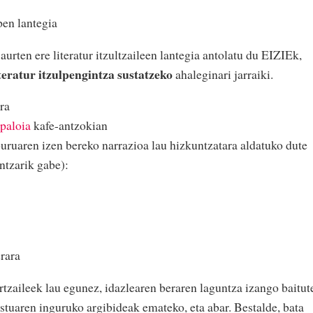
pen lantegia
 aurten ere literatur itzultzaileen lantegia antolatu du EIZIEk,
iteratur itzulpengintza sustatzeko
ahaleginari jarraiki.
ra
paloia
kafe-antzokian
uruaren izen bereko narrazioa lau hizkuntzatara aldatuko dute
ntzarik gabe):
rara
rtzaileek lau egunez, idazlearen beraren laguntza izango baitut
testuaren inguruko argibideak emateko, eta abar. Bestalde, bata