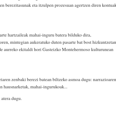
ren berezitasunak eta itzulpen prozesuan agertzen diren kontua
arte hartzaileak mahai-inguru batera bilduko dira,
oren, mintegian aukeratuko duten pasarte bat bost hizkuntzeta
de aurreko ekitaldi hori Gasteizko Montehermoso kulturunean
iaren zenbaki berezi batean biltzeko asmoa dugu: narrazioare
en hausnarketak, mahai-ingurukoak...
k
atera dugu.