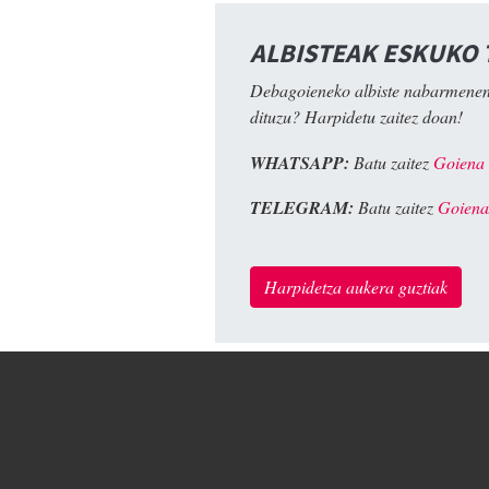
ALBISTEAK ESKUKO
Debagoieneko albiste nabarmenen
dituzu? Harpidetu zaitez doan!
WHATSAPP:
Batu zaitez
Goiena
TELEGRAM:
Batu zaitez
Goiena
Harpidetza aukera guztiak