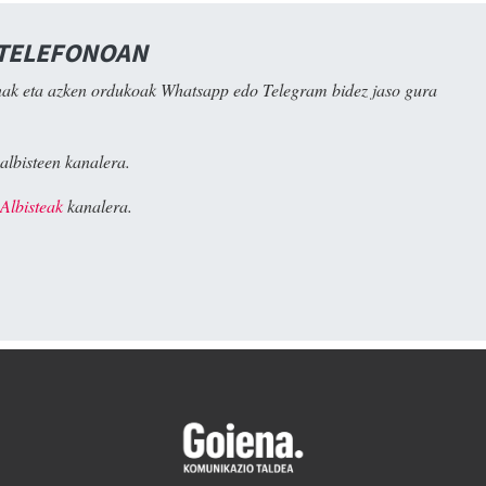
 TELEFONOAN
ak eta azken ordukoak Whatsapp edo Telegram bidez jaso gura
albisteen kanalera.
Albisteak
kanalera.