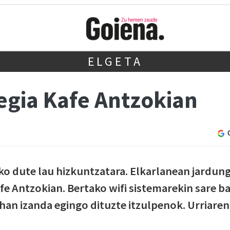
ELGETA
tegia Kafe Antzokian
ko dute lau hizkuntzatara. Elkarlanean jardun
fe Antzokian. Bertako wifi sistemarekin sare b
 han izanda egingo dituzte itzulpenok. Urriaren