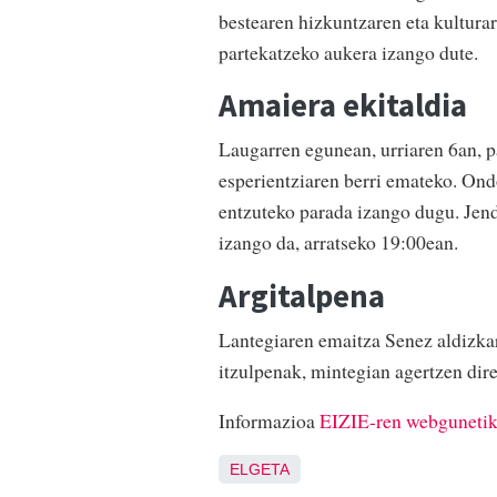
bestearen hizkuntzaren eta kultura
partekatzeko aukera izango dute.
Amaiera ekitaldia
Laugarren egunean, urriaren 6an, p
esperientziaren berri emateko. Ond
entzuteko parada izango dugu. Jen
izango da, arratseko 19:00ean.
Argitalpena
Lantegiaren emaitza Senez aldizkar
itzulpenak, mintegian agertzen dir
Informazioa
EIZIE-ren webguneti
ELGETA