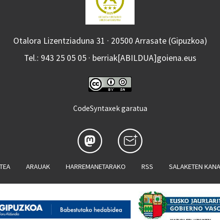
Otalora Lizentziaduna 31 · 20500 Arrasate (Gipuzkoa)
Tel.: 943 25 05 05 · berriak[ABILDUA]goiena.eus
CodeSyntaxek garatua
ATEA
ARAUAK
HARREMANETARAKO
RSS
SALAKETEN KAN