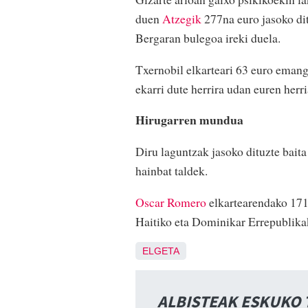
duen
Atzegik
277na euro jasoko dit
Bergaran bulegoa ireki duela.
Txernobil elkarteari 63 euro emang
ekarri dute herrira udan euren herri
Hirugarren mundua
Diru laguntzak jasoko dituzte bait
hainbat taldek.
Oscar Romero
elkartearendako 171 
Haitiko eta Dominikar Errepublika
ELGETA
ALBISTEAK ESKUKO