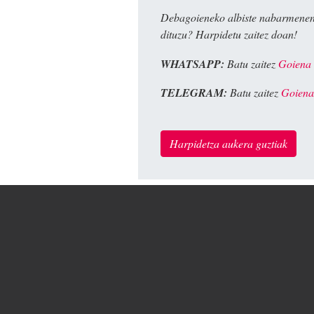
Debagoieneko albiste nabarmenen
dituzu? Harpidetu zaitez doan!
WHATSAPP:
Batu zaitez
Goiena
TELEGRAM:
Batu zaitez
Goiena
Harpidetza aukera guztiak