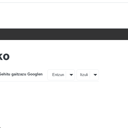
ko
Gehitu gaitzazu Googlen
Entzun
Itzuli
n