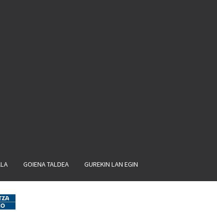
ALA
GOIENA TALDEA
GUREKIN LAN EGIN