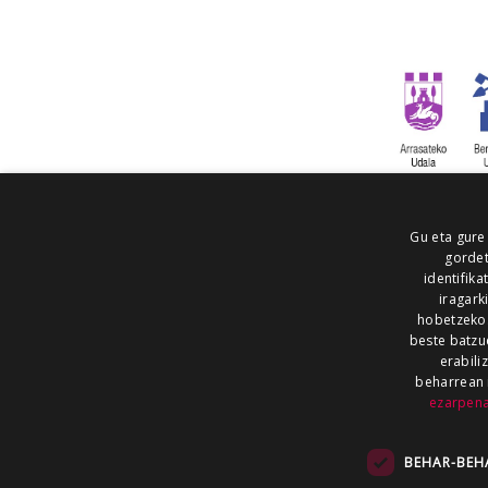
Gu eta gure
gordet
identifika
iragark
hobetzeko
beste batzu
erabili
beharrean 
ezarpen
AIARALDEA
AIKOR
AIURRI
ALEA
BEGITU
ERRAN
EUSKALERRIA IRRA
BEHAR-BEH
KRONIKA
MAILOPE
NOAUA
O