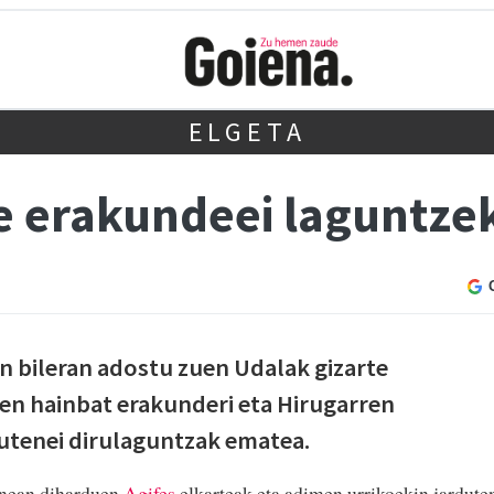
ELGETA
te erakundeei laguntze
 bileran adostu zuen Udalak gizarte
ten hainbat erakunderi eta Hirugarren
utenei dirulaguntzak ematea.
lanean diharduen
Agifes
elkarteak eta adimen urrikoekin jardute