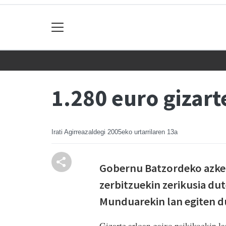
1.280 euro gizar
Irati Agirreazaldegi
2005eko urtarrilaren 13a
Gobernu Batzordeko azken
zerbitzuekin zerikusia du
Munduarekin lan egiten d
Gizarte arloan gaixo psikikoekin 