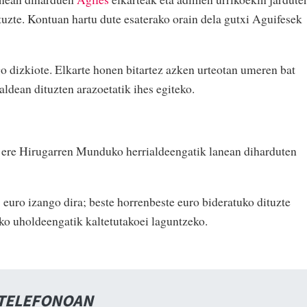
uzte. Kontuan hartu dute esaterako orain dela gutxi Aguifesek
o dizkiote. Elkarte honen bitartez azken urteotan umeren bat
aldean dituzten arazoetatik ihes egiteko.
a ere Hirugarren Munduko herrialdeengatik lanean diharduten
euro izango dira; beste horrenbeste euro bideratuko dituzte
ko uholdeengatik kaltetutakoei laguntzeko.
 TELEFONOAN