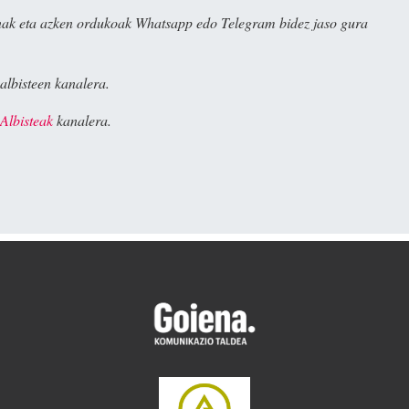
ak eta azken ordukoak Whatsapp edo Telegram bidez jaso gura
albisteen kanalera.
Albisteak
kanalera.