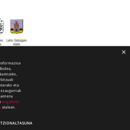
×
 informazioa
lbidea,
skaintzeko,
rbitzuak
etarako eta
 ezaugarriak
 baimena
zu
Iragarkien
k
atalean.
EITIA GUKA
AZKOITIA GUKA
BARRENA
GUKA
GUKA TELEBISTA
HIRUKA
TZIONALTASUNA
Z GUKA
ZUMAIA GUKA
28 KANALA