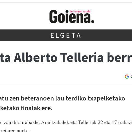
ELGETA
ta Alberto Telleria ber
tu zen beteranoen lau terdiko txapelketako
ketako finalak ere.
 izan dira irabazle. Arantzabalek eta Telleriak 22 eta 17 irabaz
zetaren aurka.