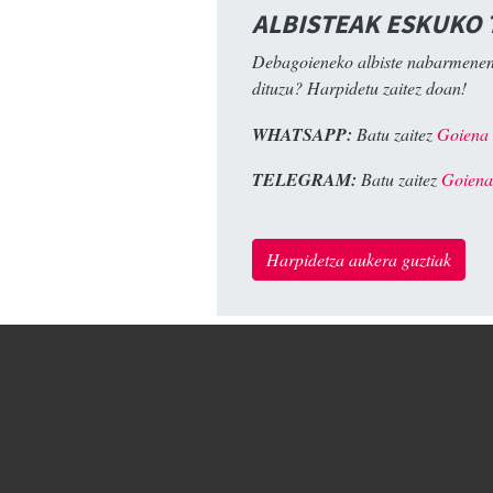
ALBISTEAK ESKUKO
Debagoieneko albiste nabarmenen
dituzu? Harpidetu zaitez doan!
WHATSAPP:
Batu zaitez
Goiena
TELEGRAM:
Batu zaitez
Goiena
Harpidetza aukera guztiak