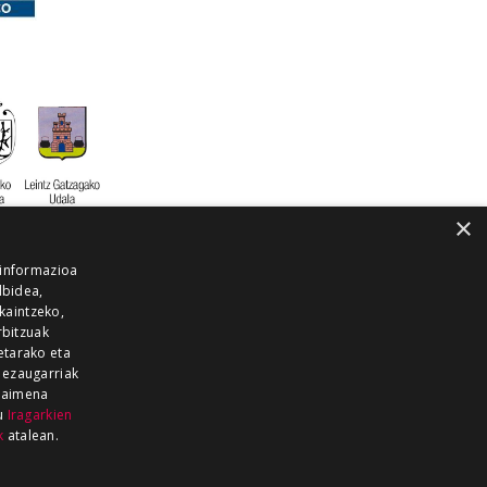
×
 informazioa
lbidea,
skaintzeko,
rbitzuak
etarako eta
 ezaugarriak
 baimena
zu
Iragarkien
k
atalean.
EITIA GUKA
AZKOITIA GUKA
BARRENA
GUKA
GUKA TELEBISTA
HIRUKA