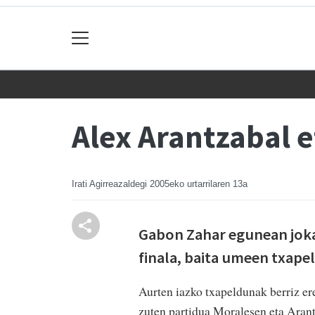
Alex Arantzabal e
Irati Agirreazaldegi
2005eko urtarrilaren 13a
Gabon Zahar egunean joka
finala, baita umeen txapel
Aurten iazko txapeldunak berriz ere
zuten partidua Moralesen eta Arant