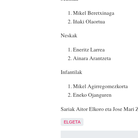
Mikel Beretxinaga
Iñaki Olaortua
Neskak
Eneritz Larrea
Ainara Arantzeta
Infantilak
Mikel Agirregomezkorta
Eneko Ojanguren
Sariak Aitor Elkoro eta Jose Mari Z
ELGETA