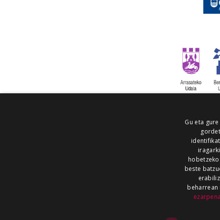
Gu eta gure
gordet
identifika
iragark
hobetzeko
beste batzu
erabili
beharrean 
ezarpen
AIARALDEA
AIKOR
AIURRI
ALEA
BEGITU
ERRAN
EUSKALERRIA IRRA