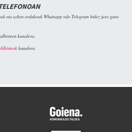
 TELEFONOAN
ak eta azken ordukoak Whatsapp edo Telegram bidez jaso gura
albisteen kanalera.
Albisteak
kanalera.