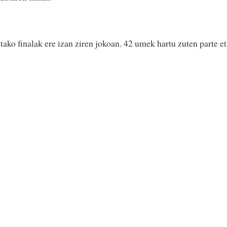
ako finalak ere izan ziren jokoan. 42 umek hartu zuten parte et