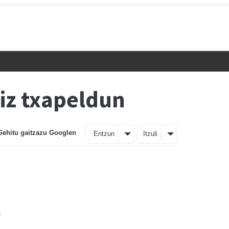
riz txapeldun
Gehitu gaitzazu Googlen
Entzun
Itzuli
i