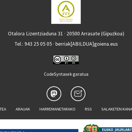
Otalora Lizentziaduna 31 · 20500 Arrasate (Gipuzkoa)
Tel.: 943 25 05 05 · berriak[ABILDUA]goiena.eus
CodeSyntaxek garatua
ATEA
ARAUAK
HARREMANETARAKO
RSS
SALAKETEN KAN