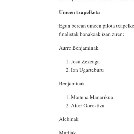
Umeen txapelketa
Egun berean umeen pilota txapelket
finalistak honakoak izan ziren:
Aurre Benjaminak
Josu Zezeaga
Ion Ugarteburu
Benjaminak
Maitena Mañarikua
Aitor Gorostiza
Alebinak
Mutilak