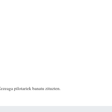
ezeaga pilotariek banatu zituzten.