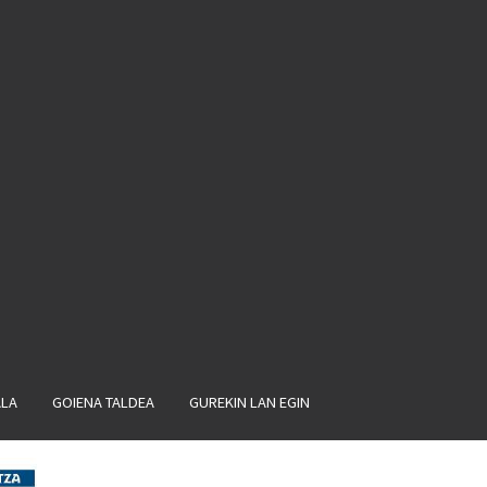
ALA
GOIENA TALDEA
GUREKIN LAN EGIN