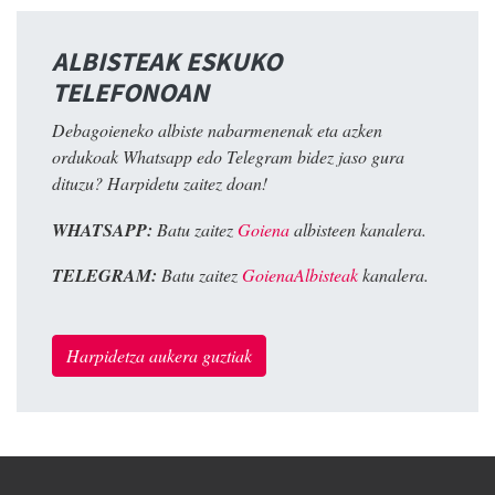
ALBISTEAK ESKUKO
TELEFONOAN
Debagoieneko albiste nabarmenenak eta azken
ordukoak Whatsapp edo Telegram bidez jaso gura
dituzu? Harpidetu zaitez doan!
WHATSAPP:
Batu zaitez
Goiena
albisteen kanalera.
TELEGRAM:
Batu zaitez
GoienaAlbisteak
kanalera.
Harpidetza aukera guztiak