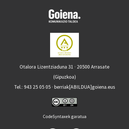
Otalora Lizentziaduna 31 · 20500 Arrasate
(Gipuzkoa)
Tel.: 943 25 05 05 · berriak[ABILDUA]goiena.eus
CodeSyntaxek garatua