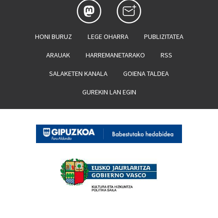
HONI BURUZ
LEGE OHARRA
PUBLIZITATEA
ARAUAK
HARREMANETARAKO
RSS
SALAKETEN KANALA
GOIENA TALDEA
GUREKIN LAN EGIN