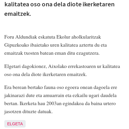
kalitatea oso ona dela diote ikerketaren
emaitzek.
Foru Aldundiak eskatuta Ekolur aholkularitzak
Gipuzkoako ibaietako uren kalitatea aztertu du eta
emaitzak txosten batean eman ditu ezagutzera.
Elgetari dagokionez, Aixolako errekastoaren ur kalitatea
oso ona dela diote ikerketaren emaitzek.
Era berean bertako fauna oso egoera onean dagoela ere
jakinarazi dute eta amuarrain eta ezkailu ugari daudela
bertan. Ikerketa hau 2003an egindakoa da baina urtero
jasotzen dituzte datuak.
ELGETA