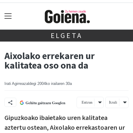
ELGETA
Aixolako errekaren ur
kalitatea oso ona da
Irati Agirreazaldegi
2004ko irailaren 30a
Entzun
Itzuli
Gehitu gaitzazu Googlen
Gipuzkoako ibaietako uren kalitatea
aztertu ostean, Aixolako errekastoaren ur