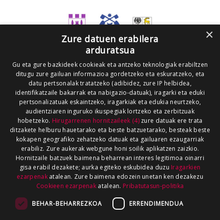
×
Zure datuen erabilera
arduratsua
Gu eta gure bazkideek cookieak eta antzeko teknologiak erabiltzen
ditugu zure gailuan informazioa gordetzeko eta eskuratzeko, eta
datu pertsonalak tratatzeko (adibidez, zure IP helbidea,
identifikatzaile bakarrak eta nabigazio-datuak), iragarki eta eduki
pertsonalizatuak eskaintzeko, iragarkiak eta edukia neurtzeko,
audientziaren inguruko ikuspegiak lortzeko eta zerbitzuak
hobetzeko.
Hirugarrenen hornitzaileek (4)
zure datuak ere trata
ditzakete helburu hauetarako eta beste batzuetarako, besteak beste
kokapen geografiko zehatzeko datuak eta gailuaren ezaugarriak
erabiliz. Zure aukerak webgune honi soilik aplikatzen zaizkio.
Hornitzaile batzuek baimena beharrean interes legitimoa oinarri
gisa erabil dezakete; aurka egiteko eskubidea duzu
Iragarkien
ezarpenak
atalean. Zure baimena edozein unetan ken dezakezu
Cookieen ezarpenak
atalean.
Pribatutasun-politika
BEHAR-BEHARREZKOA
ERRENDIMENDUA