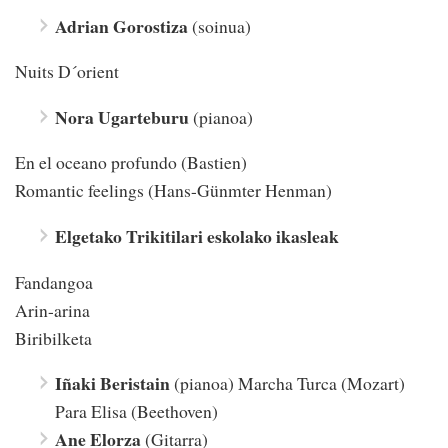
Adrian Gorostiza
(soinua)
Nuits D´orient
Nora Ugarteburu
(pianoa)
En el oceano profundo (Bastien)
Romantic feelings (Hans-Günmter Henman)
Elgetako Trikitilari eskolako ikasleak
Fandangoa
Arin-arina
Biribilketa
Iñaki Beristain
(pianoa) Marcha Turca (Mozart)
Para Elisa (Beethoven)
Ane Elorza
(Gitarra)