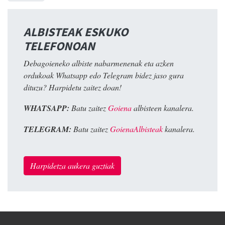
ALBISTEAK ESKUKO
TELEFONOAN
Debagoieneko albiste nabarmenenak eta azken
ordukoak Whatsapp edo Telegram bidez jaso gura
dituzu? Harpidetu zaitez doan!
WHATSAPP:
Batu zaitez
Goiena
albisteen kanalera.
TELEGRAM:
Batu zaitez
GoienaAlbisteak
kanalera.
Harpidetza aukera guztiak