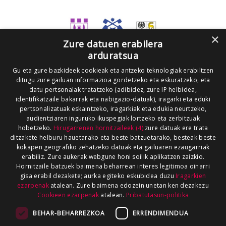
×
Zure datuen erabilera
arduratsua
Gu eta gure bazkideek cookieak eta antzeko teknologiak erabiltzen
ditugu zure gailuan informazioa gordetzeko eta eskuratzeko, eta
datu pertsonalak tratatzeko (adibidez, zure IP helbidea,
identifikatzaile bakarrak eta nabigazio-datuak), iragarki eta eduki
pertsonalizatuak eskaintzeko, iragarkiak eta edukia neurtzeko,
audientziaren inguruko ikuspegiak lortzeko eta zerbitzuak
hobetzeko.
Hirugarrenen hornitzaileek (4)
zure datuak ere trata
ditzakete helburu hauetarako eta beste batzuetarako, besteak beste
kokapen geografiko zehatzeko datuak eta gailuaren ezaugarriak
erabiliz. Zure aukerak webgune honi soilik aplikatzen zaizkio.
Hornitzaile batzuek baimena beharrean interes legitimoa oinarri
gisa erabil dezakete; aurka egiteko eskubidea duzu
Iragarkien
ezarpenak
atalean. Zure baimena edozein unetan ken dezakezu
Cookieen ezarpenak
atalean.
Pribatutasun-politika
BEHAR-BEHARREZKOA
ERRENDIMENDUA