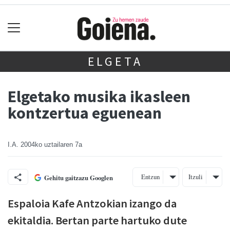
ELGETA
Elgetako musika ikasleen
kontzertua eguenean
I.A.
2004ko uztailaren 7a
Entzun
Itzuli
Gehitu gaitzazu Googlen
Espaloia Kafe Antzokian izango da
ekitaldia. Bertan parte hartuko dute