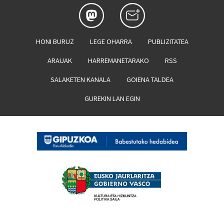
HONI BURUZ
LEGE OHARRA
PUBLIZITATEA
ARAUAK
HARREMANETARAKO
RSS
SALAKETEN KANALA
GOIENA TALDEA
GUREKIN LAN EGIN