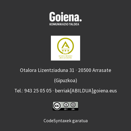
Otalora Lizentziaduna 31 · 20500 Arrasate
(Gipuzkoa)
Tel.: 943 25 05 05 · berriak[ABILDUA]goiena.eus
CodeSyntaxek garatua