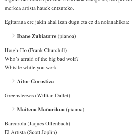
merkea artista hauek entzuteko.
Egitaraua ere jakin ahal izan dugu eta ez da nolanahikoa:
Ibane Zubiaurre
(pianoa)
Heigh-Ho (Frank Churchill)
Who´s afraid of the big bad wolf?
Whistle while you work
Aitor Gorostiza
Greensleeves (Willian Dallet)
Maitena Mañarikua
(pianoa)
Barcarola (Jaques Offenbach)
El Artista (Scott Joplin)