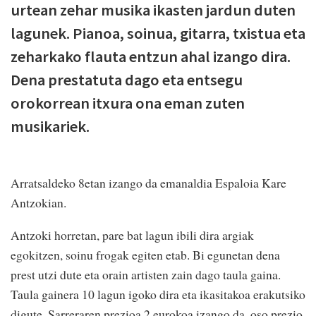
urtean zehar musika ikasten jardun duten
lagunek. Pianoa, soinua, gitarra, txistua eta
zeharkako flauta entzun ahal izango dira.
Dena prestatuta dago eta entsegu
orokorrean itxura ona eman zuten
musikariek.
Arratsaldeko 8etan izango da emanaldia Espaloia Kare
Antzokian.
Antzoki horretan, pare bat lagun ibili dira argiak
egokitzen, soinu frogak egiten etab. Bi egunetan dena
prest utzi dute eta orain artisten zain dago taula gaina.
Taula gainera 10 lagun igoko dira eta ikasitakoa erakutsiko
digute. Sarreraren prezioa 2 eurokoa izango da, oso prezio