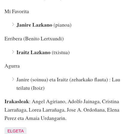
Mi Favorita
Janire Lazkano
(pianoa)
Erribera (Benito Lertxundi)
Iraitz Lazkano
(txistua)
Agurra
Janire (soinua) eta Iraitz (zeharkako flauta) : Lau
teilatu (Itoiz)
Irakasleak
: Angel Agiriano, Adolfo Jainaga, Cristina
Larrañaga, Lorea Larrañaga, Jose A. Ordoñana, Elena
Perez eta Amaia Urdangarin.
ELGETA