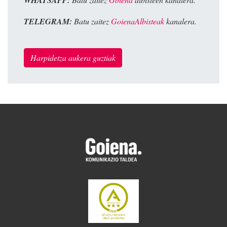
WHATSAPP:
TELEGRAM:
Batu zaitez
GoienaAlbisteak
kanalera.
Harpidetza aukera guztiak