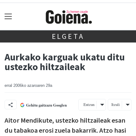
ELGETA
Aurkako karguak ukatu ditu
ustezko hiltzaileak
erral
2006ko azaroaren 29a
Entzun
Itzuli
Gehitu gaitzazu Googlen
Aitor Mendikute, ustezko hiltzaileak esan
du tabakoa erosi zuela bakarrik. Atzo hasi