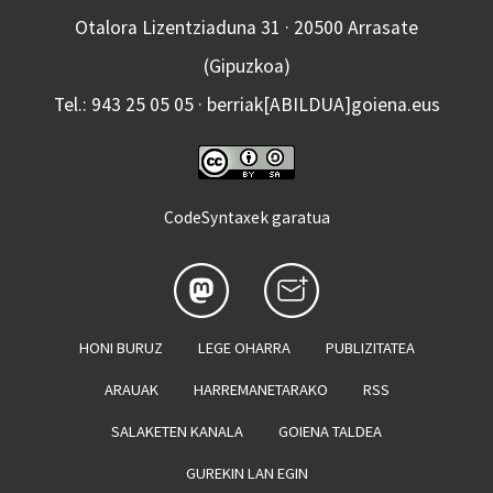
Otalora Lizentziaduna 31 · 20500 Arrasate
(Gipuzkoa)
Tel.: 943 25 05 05 · berriak[ABILDUA]goiena.eus
CodeSyntaxek garatua
HONI BURUZ
LEGE OHARRA
PUBLIZITATEA
ARAUAK
HARREMANETARAKO
RSS
SALAKETEN KANALA
GOIENA TALDEA
GUREKIN LAN EGIN