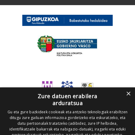
×
Zure datuen erabilera
arduratsua
Gu eta gure bazkideek cookieak eta antzeko teknologiak erabiltzen
ditugu zure gailuan informazioa gordetzeko eta eskuratzeko, eta
datu pertsonalak tratatzeko (adibidez, zure IP helbidea,
identifikatzaile bakarrak eta nabigazio-datuak), iragarki eta eduki
pertsonalizatuak eskaintzeko, iragarkiak eta edukia neurtzeko,