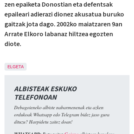
zen epaiketa Donostian eta defentsak
epaileari adierazi dionez akusatua buruko
gaitzak jota dago. 2002ko maiatzaren 9an
Arrate Elkoro labanaz hiltzea egozten
diote.
ELGETA
ALBISTEAK ESKUKO
TELEFONOAN
Debagoieneko albiste nabarmenenak eta azken
ordukoak Whatsapp edo Telegram bidez jaso gura
dituzu? Harpidetu zaitez doan!
Batu zaitez
Goiena
albisteen kanalera.