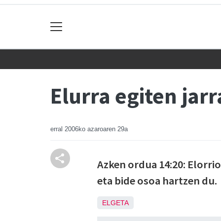
Elurra egiten jar
erral
2006ko azaroaren 29a
Azken ordua 14:20: Elorrio
eta bide osoa hartzen du.
ELGETA