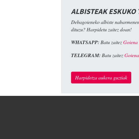
ALBISTEAK ESKUKO
Debagoieneko albiste nabarmenen
dituzu? Harpidetu zaitez doan!
WHATSAPP:
Batu zaitez
Goiena
TELEGRAM:
Batu zaitez
Goiena
Harpidetza aukera guztiak