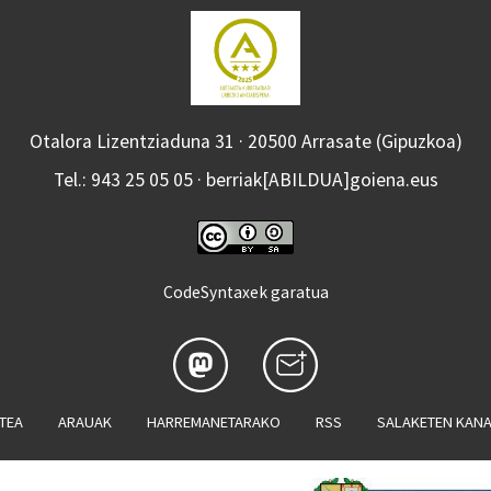
Otalora Lizentziaduna 31 · 20500 Arrasate (Gipuzkoa)
Tel.: 943 25 05 05 · berriak[ABILDUA]goiena.eus
CodeSyntaxek garatua
ATEA
ARAUAK
HARREMANETARAKO
RSS
SALAKETEN KAN