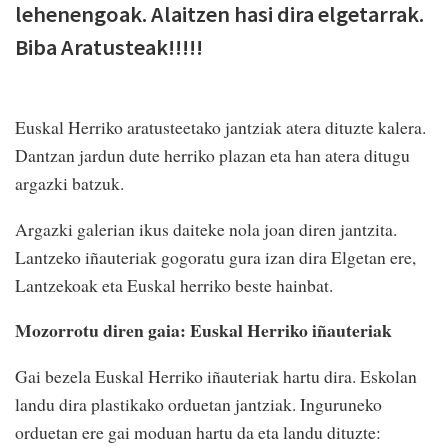
lehenengoak. Alaitzen hasi dira elgetarrak.
Biba Aratusteak!!!!!
Euskal Herriko aratusteetako jantziak atera dituzte kalera.
Dantzan jardun dute herriko plazan eta han atera ditugu
argazki batzuk.
Argazki galerian ikus daiteke nola joan diren jantzita.
Lantzeko iñauteriak gogoratu gura izan dira Elgetan ere,
Lantzekoak eta Euskal herriko beste hainbat.
Mozorrotu diren gaia: Euskal Herriko iñauteriak
Gai bezela Euskal Herriko iñauteriak hartu dira. Eskolan
landu dira plastikako orduetan jantziak. Inguruneko
orduetan ere gai moduan hartu da eta landu dituzte: