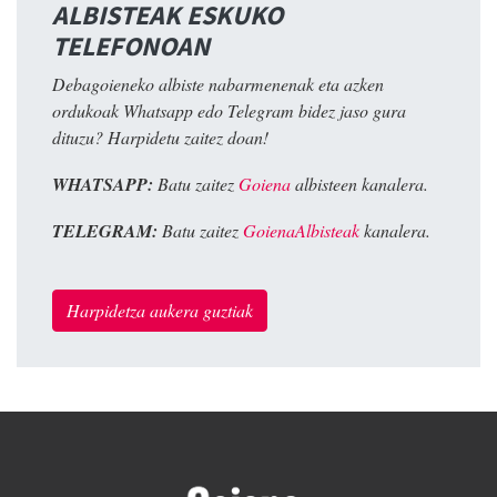
ALBISTEAK ESKUKO
TELEFONOAN
Debagoieneko albiste nabarmenenak eta azken
ordukoak Whatsapp edo Telegram bidez jaso gura
dituzu? Harpidetu zaitez doan!
WHATSAPP:
Batu zaitez
Goiena
albisteen kanalera.
TELEGRAM:
Batu zaitez
GoienaAlbisteak
kanalera.
Harpidetza aukera guztiak