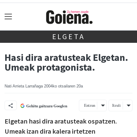
ELGETA
Hasi dira aratusteak Elgetan.
Umeak protagonista.
Nati Arrieta Larrañaga
2004ko otsailaren 20a
Entzun
Itzuli
Gehitu gaitzazu Googlen
Elgetan hasi dira aratusteak ospatzen.
Umeak izan dira kalera irtetzen