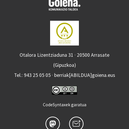
Otalora Lizentziaduna 31 · 20500 Arrasate
(Gipuzkoa)
Tel.: 943 25 05 05 · berriak[ABILDUA]goiena.eus
CodeSyntaxek garatua