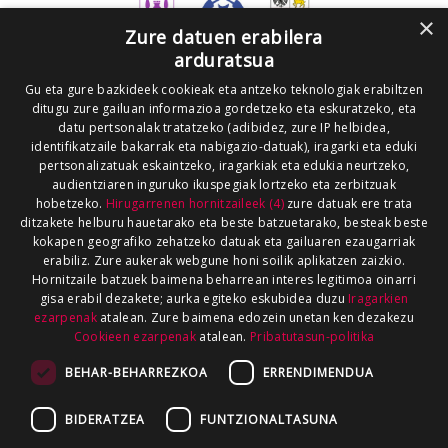
×
Zure datuen erabilera
arduratsua
Gu eta gure bazkideek cookieak eta antzeko teknologiak erabiltzen
ditugu zure gailuan informazioa gordetzeko eta eskuratzeko, eta
datu pertsonalak tratatzeko (adibidez, zure IP helbidea,
identifikatzaile bakarrak eta nabigazio-datuak), iragarki eta eduki
pertsonalizatuak eskaintzeko, iragarkiak eta edukia neurtzeko,
audientziaren inguruko ikuspegiak lortzeko eta zerbitzuak
hobetzeko.
Hirugarrenen hornitzaileek (4)
zure datuak ere trata
ditzakete helburu hauetarako eta beste batzuetarako, besteak beste
kokapen geografiko zehatzeko datuak eta gailuaren ezaugarriak
erabiliz. Zure aukerak webgune honi soilik aplikatzen zaizkio.
Hornitzaile batzuek baimena beharrean interes legitimoa oinarri
gisa erabil dezakete; aurka egiteko eskubidea duzu
Iragarkien
ezarpenak
atalean. Zure baimena edozein unetan ken dezakezu
Cookieen ezarpenak
atalean.
Pribatutasun-politika
BEHAR-BEHARREZKOA
ERRENDIMENDUA
BIDERATZEA
FUNTZIONALTASUNA