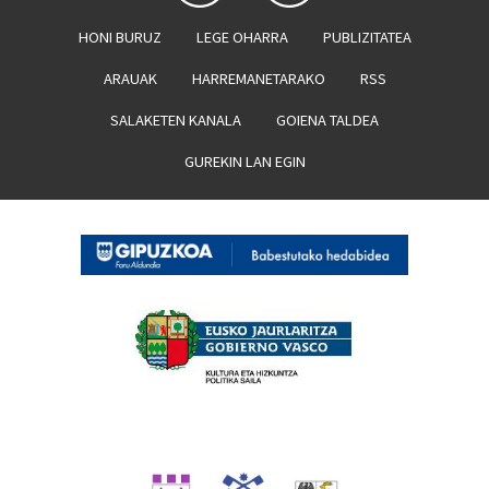
HONI BURUZ
LEGE OHARRA
PUBLIZITATEA
ARAUAK
HARREMANETARAKO
RSS
SALAKETEN KANALA
GOIENA TALDEA
GUREKIN LAN EGIN