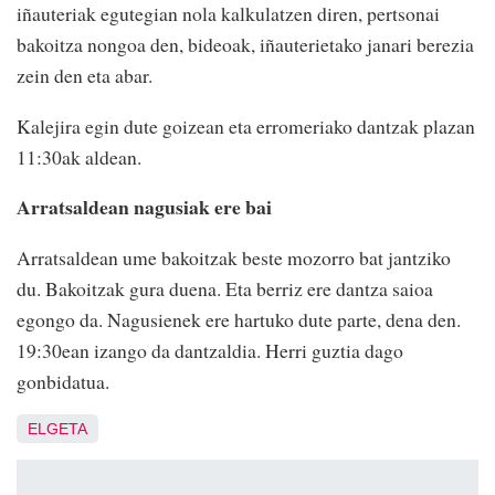
iñauteriak egutegian nola kalkulatzen diren, pertsonai
bakoitza nongoa den, bideoak, iñauterietako janari berezia
zein den eta abar.
Kalejira egin dute goizean eta erromeriako dantzak plazan
11:30ak aldean.
Arratsaldean nagusiak ere bai
Arratsaldean ume bakoitzak beste mozorro bat jantziko
du. Bakoitzak gura duena. Eta berriz ere dantza saioa
egongo da. Nagusienek ere hartuko dute parte, dena den.
19:30ean izango da dantzaldia. Herri guztia dago
gonbidatua.
ELGETA