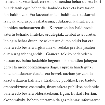
heinean, kazetaritzak errekonozimendua behar du, eta hori
bi aldetatik egin behar da: lanbidea bera eta kazetarien
lan-baldintzak. Eta kazetarien lan-baldintzak kaskarrak
izateak adierazpen askatasuna, edukiaren kalitatea eta
lanbidea mehatxatzen ditu. Kazetarien lan-baldintzak
aztertu beharko lirateke: ordutegiak, zenbat asteburutan
lan egin behar duten, ze askatasun duten eduki bat era
batera edo bestera argitaratzeko, zelako presioa jasaten
duten iragarleengandik... Gainera, tokiko hedabideen
kasuan ez, baina hedabide hegemoniko handien jabegoa
gero eta monopolizatuagoa dago, enpresa handi gutxi
batzuen eskuetan daude, eta horrek auzitan jartzen du
kazetaritzaren kalitatea. Erakunde publikoek ere badute
erantzukizuna; esaterako, finantzaketa publikoa hedabide
batera edo bestera bideratzekoan. Egun, Euskal Herrian,
ekonomikoki, hobeto ateratzen da gaztelaniaz informatzea