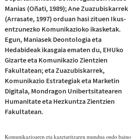
Manias (Oñati, 1989); Ane Zuazubiskarrek
(Arrasate, 1997) orduan hasi zituen Ikus-
entzunezko Komunikazioko ikasketak.
Egun, Maniasek Deontologia eta
Hedabideak ikasgaia ematen du, EHUko
Gizarte eta Komunikazio Zientzien
Fakultatean; eta Zuazubiskarrek,
Komunikazio Estrategiak eta Marketin
Digitala, Mondragon Unibertsitatearen
Humanitate eta Hezkuntza Zientzien
Fakultatean.
Komunikazioaren eta kazetaritzaren mundua ondo baino