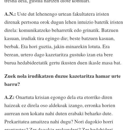
tresna dela, gustua hartzen diote kontuari.
A.N.:
Uste dut lehenengo urtean fakultatera iristen
direnak pertsona orok dugun lehen intuizio batetik iristen
direla: komunikatzeko beharretik edo grinatik. Batzuen
kasuan, irudiak tira egingo die; beste batzuen kasuan,
berbak. Eta hori guztia, jakin-minarekin lotuta. Era
berean, urtero dago kazetaritza gustuko izan eta bere
burua hedabideetatik gertu ikusten duen ikasle masa bat.
Zuek nola irudikatzen duzue kazetaritza hamar urte
barru?
A.Z:
Onartuta krisian egongo dela eta etorriko diren
haizeak ez direla oso aldekoak izango, erronka horien
aurrean non kokatu nahi duten erabaki beharko dute.
Prekaritatea amaitzea nahi dugu? Nori dagokio horri
erantzutea? Zer dagokie erakundeei? Zer hedabideei