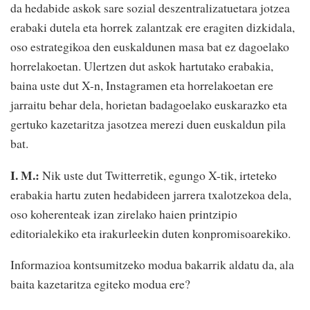
da hedabide askok sare sozial deszentralizatuetara jotzea
erabaki dutela eta horrek zalantzak ere eragiten dizkidala,
oso estrategikoa den euskaldunen masa bat ez dagoelako
horrelakoetan. Ulertzen dut askok hartutako erabakia,
baina uste dut X-n, Instagramen eta horrelakoetan ere
jarraitu behar dela, horietan badagoelako euskarazko eta
gertuko kazetaritza jasotzea merezi duen euskaldun pila
bat.
I. M.:
Nik uste dut Twitterretik, egungo X-tik, irteteko
erabakia hartu zuten hedabideen jarrera txalotzekoa dela,
oso koherenteak izan zirelako haien printzipio
editorialekiko eta irakurleekin duten konpromisoarekiko.
Informazioa kontsumitzeko modua bakarrik aldatu da, ala
baita kazetaritza egiteko modua ere?