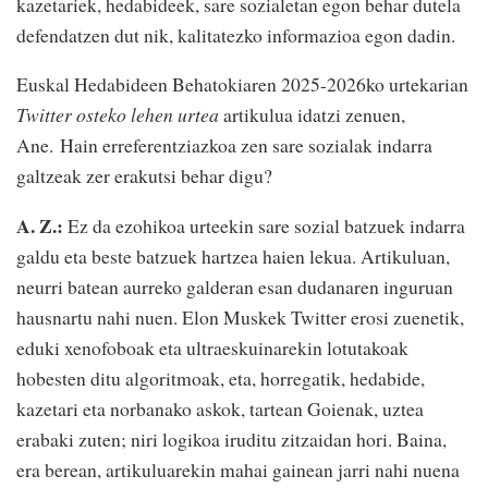
kazetariek, hedabideek, sare sozialetan egon behar dutela
defendatzen dut nik, kalitatezko informazioa egon dadin.
Euskal Hedabideen Behatokiaren 2025-2026ko urtekarian
Twitter osteko lehen urtea
artikulua idatzi zenuen,
Ane. Hain erreferentziazkoa zen sare sozialak indarra
galtzeak zer erakutsi behar digu?
A. Z.:
Ez da ezohikoa urteekin sare sozial batzuek indarra
galdu eta beste batzuek hartzea haien lekua. Artikuluan,
neurri batean aurreko galderan esan dudanaren inguruan
hausnartu nahi nuen. Elon Muskek Twitter erosi zuenetik,
eduki xenofoboak eta ultraeskuinarekin lotutakoak
hobesten ditu algoritmoak, eta, horregatik, hedabide,
kazetari eta norbanako askok, tartean Goienak, uztea
erabaki zuten; niri logikoa iruditu zitzaidan hori. Baina,
era berean, artikuluarekin mahai gainean jarri nahi nuena