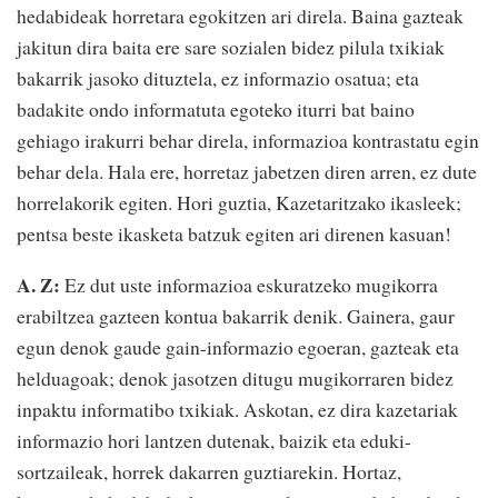
hedabideak horretara egokitzen ari direla. Baina gazteak
jakitun dira baita ere sare sozialen bidez pilula txikiak
bakarrik jasoko dituztela, ez informazio osatua; eta
badakite ondo informatuta egoteko iturri bat baino
gehiago irakurri behar direla, informazioa kontrastatu egin
behar dela. Hala ere, horretaz jabetzen diren arren, ez dute
horrelakorik egiten. Hori guztia, Kazetaritzako ikasleek;
pentsa beste ikasketa batzuk egiten ari direnen kasuan!
A. Z:
Ez dut uste informazioa eskuratzeko mugikorra
erabiltzea gazteen kontua bakarrik denik. Gainera, gaur
egun denok gaude gain-informazio egoeran, gazteak eta
helduagoak; denok jasotzen ditugu mugikorraren bidez
inpaktu informatibo txikiak. Askotan, ez dira kazetariak
informazio hori lantzen dutenak, baizik eta eduki-
sortzaileak, horrek dakarren guztiarekin. Hortaz,