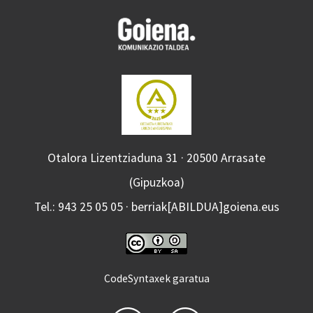
Otalora Lizentziaduna 31 · 20500 Arrasate
(Gipuzkoa)
Tel.: 943 25 05 05 · berriak[ABILDUA]goiena.eus
CodeSyntaxek garatua