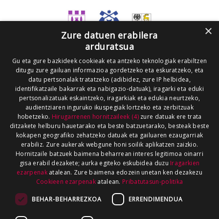
×
Zure datuen erabilera
arduratsua
Gu eta gure bazkideek cookieak eta antzeko teknologiak erabiltzen
ditugu zure gailuan informazioa gordetzeko eta eskuratzeko, eta
datu pertsonalak tratatzeko (adibidez, zure IP helbidea,
identifikatzaile bakarrak eta nabigazio-datuak), iragarki eta eduki
pertsonalizatuak eskaintzeko, iragarkiak eta edukia neurtzeko,
audientziaren inguruko ikuspegiak lortzeko eta zerbitzuak
hobetzeko.
Hirugarrenen hornitzaileek (4)
zure datuak ere trata
ditzakete helburu hauetarako eta beste batzuetarako, besteak beste
kokapen geografiko zehatzeko datuak eta gailuaren ezaugarriak
erabiliz. Zure aukerak webgune honi soilik aplikatzen zaizkio.
Hornitzaile batzuek baimena beharrean interes legitimoa oinarri
gisa erabil dezakete; aurka egiteko eskubidea duzu
Iragarkien
ezarpenak
atalean. Zure baimena edozein unetan ken dezakezu
Cookieen ezarpenak
atalean.
Pribatutasun-politika
BEHAR-BEHARREZKOA
ERRENDIMENDUA