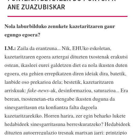
ANE ZUAZUBISKAR
Nola laburbilduko zenukete kazetaritzaren gaur
egungo egoera?
I.M.:
Zaila da erantzuna... Nik, EHUko eskoletan,
kazetaritzaren egoera aztergai dituzten txostenak erakutsi
ostean, ikasleei eurei galdetzen diet ea nola ikusten duten
egoera, eta gehien errepikatzen diren ideiak dira, batetik,
lanbide oso prekarioa dela; bestetik, kazetaritzaren
arriskuak:
fake-news
-ak, desinformazioa, saturazioa... Era
berean, txostenetan-eta etengabe ikusten duguna da
sinesgarritasun eta konfiantza falta dagoela
kazetaritzarekiko. Horren harira, zer egin beharko lukete
hedabideek sinesgarritasuna berreskuratzeko? Hedabideek
dituzten autoerregulazio tresnak martxan jarri: printzipio