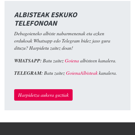
ALBISTEAK ESKUKO
TELEFONOAN
Debagoieneko albiste nabarmenenak eta azken
ordukoak Whatsapp edo Telegram bidez jaso gura
dituzu? Harpidetu zaitez doan!
WHATSAPP:
Batu zaitez
Goiena
albisteen kanalera.
TELEGRAM:
Batu zaitez
GoienaAlbisteak
kanalera.
Harpidetza aukera guztiak