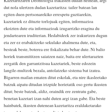
Kazetaritzaren Deontologia irakasten dudan heinean, argi
dut nola ulertzen dudan kazetaritza: tailer batean lan
egiten duen pertsonarekiko errespetu guztiarekin,
kazetariek ez dituzte torlojuak egiten, informazioa
ekoizten dute eta informazioak izugarrizko eragina du
jendartearen iruditerian. Hedabideek zer irakurtzen dugun
eta zer ez erabakitzeko sekulako ahalmena dute, eta,
besteak beste, boterea ere fiskalizatu behar dute. Ni balio
horiek transmititzen saiatzen naiz, baita ere ulertarazten
zergatik den garrantzitsua kazetariek, beste edozein
langile-multzok bezala, antolatzeko sistema bat izatea.
Bigarren mailan ematen ditut eskolak, eta nire ikasleetako
batzuk aipatu ditudan irizpide horietatik oso gertu ikusten
ditut; beste batzuk, aldiz, oraindik ere zentratu gabe,
benetan kazetari izan nahi duten argi izan gabe. Eta beste
hainbatek, ikusten dutenean kazetaritza eraldaketarako