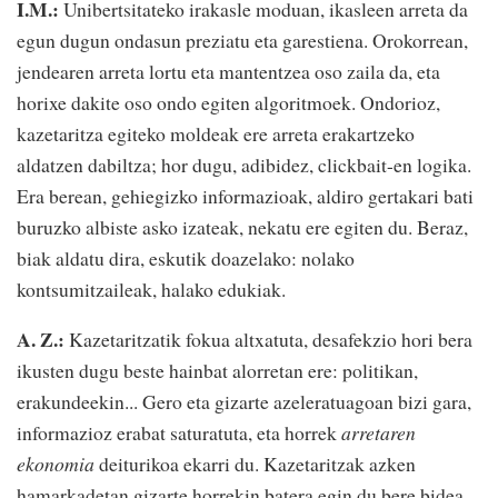
I.M.:
Unibertsitateko irakasle moduan, ikasleen arreta da
egun dugun ondasun preziatu eta garestiena. Orokorrean,
jendearen arreta lortu eta mantentzea oso zaila da, eta
horixe dakite oso ondo egiten algoritmoek. Ondorioz,
kazetaritza egiteko moldeak ere arreta erakartzeko
aldatzen dabiltza; hor dugu, adibidez, clickbait-en logika.
Era berean, gehiegizko informazioak, aldiro gertakari bati
buruzko albiste asko izateak, nekatu ere egiten du. Beraz,
biak aldatu dira, eskutik doazelako: nolako
kontsumitzaileak, halako edukiak.
A. Z.:
Kazetaritzatik fokua altxatuta, desafekzio hori bera
ikusten dugu beste hainbat alorretan ere: politikan,
erakundeekin... Gero eta gizarte azeleratuagoan bizi gara,
informazioz erabat saturatuta, eta horrek
arretaren
ekonomia
deiturikoa ekarri du. Kazetaritzak azken
hamarkadetan gizarte horrekin batera egin du bere bidea,