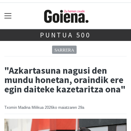
PUNTUA 500
SARRERA
"Azkartasuna nagusi den
mundu honetan, oraindik ere
egin daiteke kazetaritza ona"
Txomin Madina Milikua
2026ko maiatzaren 29a