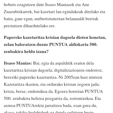
hobeto ezagutzen dute Itsaso Maniasek eta Ane
Zuazubiskarrek, bai kazetari lan egindakoak direlako eta
baita, gaur egun, unibertsitateetan belaunaldi berriak
prestatzen dihardutelako ere.
Papereko kazetaritza krisian dagoela dioten honetan,
zelan baloratzen duzue PUNTUA aldizkaria 500.
zenbakira heldu izana?
Itsaso Manias:
Bai, egia da aspalditik esaten dela
kazetaritza krisian dagoela; digitalizazioaren ondorioz,
bereziki papereko kazetaritza. Ni 2005ean hasi nintzen
Kazetaritza ikasten, eta ordurako krisian zegoen jada;
krisia, beraz, endemikoa da. Egoera horretan PUNTUA
500. zenbakira heltzea pozgarria da, zoriontzekoa. Eta
asmoa PUNTUArekin jarraitzea bada, esan gura du,
akaso, tokiko hedabideek ez dutela sufritzen beste