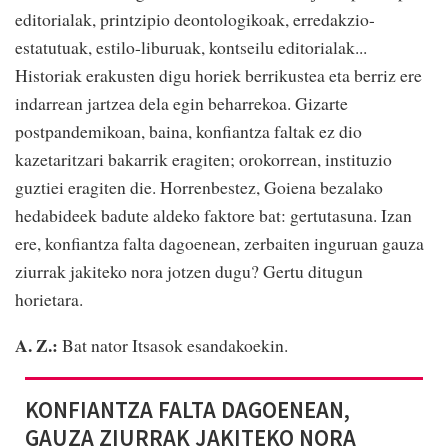
editorialak, printzipio deontologikoak, erredakzio-
estatutuak, estilo-liburuak, kontseilu editorialak...
Historiak erakusten digu horiek berrikustea eta berriz ere
indarrean jartzea dela egin beharrekoa. Gizarte
postpandemikoan, baina, konfiantza faltak ez dio
kazetaritzari bakarrik eragiten; orokorrean, instituzio
guztiei eragiten die. Horrenbestez, Goiena bezalako
hedabideek badute aldeko faktore bat: gertutasuna. Izan
ere, konfiantza falta dagoenean, zerbaiten inguruan gauza
ziurrak jakiteko nora jotzen dugu? Gertu ditugun
horietara.
A. Z.:
Bat nator Itsasok esandakoekin.
KONFIANTZA FALTA DAGOENEAN,
GAUZA ZIURRAK JAKITEKO NORA