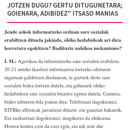
JOTZEN DUGU? GERTU DITUGUNETARA;
GOIENARA, ADIBIDEZ" ITSASO MANIAS
Jende askok informatzeko orduan sare sozialak
erabiltzen dituela jakinda, ohiko hedabideak ari dira
horretara egokitzen? Badituzte nahikoa mekanismo?
I. M.:
Agerikoa da informatzeko sare sozialen erabilera.
20-21 urteko ikasleei informazioa lortzeko ohituren
inguruan galdetzen diedanean, ia guztiek diote sare
sozialen bidez lortzen dutela, eta gehienek ohiko
hedabideen sare sozialen bitartez egiten dutela. Gainera,
bideo laburren bila joaten dira. Telebistari dagokionez,
EITBko albisteak jarraitzen dituzte, eta gauetan bakarrik.
Eta euskarriari dagokionez, mugikorra da ohikoena.
Horren kontra ezin da ezer egin, eta nik uste dut