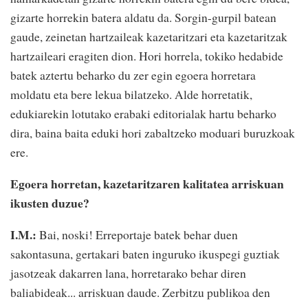
gizarte horrekin batera aldatu da. Sorgin-gurpil batean
gaude, zeinetan hartzaileak kazetaritzari eta kazetaritzak
hartzaileari eragiten dion. Hori horrela, tokiko hedabide
batek aztertu beharko du zer egin egoera horretara
moldatu eta bere lekua bilatzeko. Alde horretatik,
edukiarekin lotutako erabaki editorialak hartu beharko
dira, baina baita eduki hori zabaltzeko moduari buruzkoak
ere.
Egoera horretan, kazetaritzaren kalitatea arriskuan
ikusten duzue?
I.M.:
Bai, noski! Erreportaje batek behar duen
sakontasuna, gertakari baten inguruko ikuspegi guztiak
jasotzeak dakarren lana, horretarako behar diren
baliabideak... arriskuan daude. Zerbitzu publikoa den