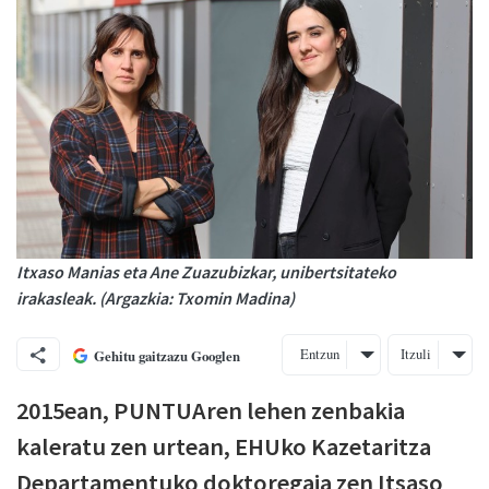
Itxaso Manias eta Ane Zuazubizkar, unibertsitateko
irakasleak. (Argazkia: Txomin Madina)
Entzun
Itzuli
Gehitu gaitzazu Googlen
2015ean, PUNTUAren lehen zenbakia
kaleratu zen urtean, EHUko Kazetaritza
Departamentuko doktoregaia zen Itsaso