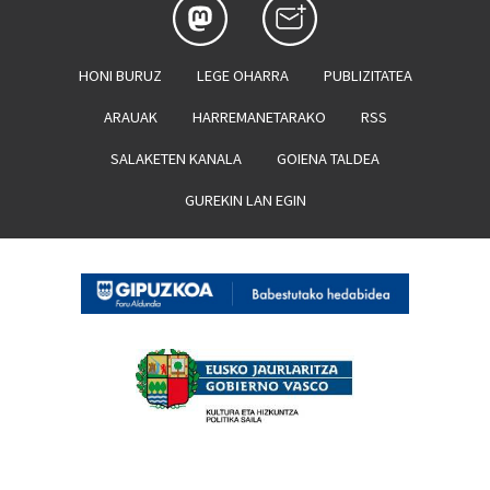
HONI BURUZ
LEGE OHARRA
PUBLIZITATEA
ARAUAK
HARREMANETARAKO
RSS
SALAKETEN KANALA
GOIENA TALDEA
GUREKIN LAN EGIN