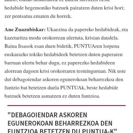
hedabide hegemoniko batzuek pairatzen duten krisi hori;
zer pentsatua ematen du horrek.
Ane Zuazubiskar:
Ukaezina da papereko hedabideak, eta
kazetaritza modu orokorrean ulertuta, krisian daudela.
Baina Itsasok esan duen bidetik, PUNTUAren lorpena
euskarazko tokiko hedabideek betetzen duten paperaren
barruan ulertu behar dugu, ez paperezko hedabideen
alorrean dagoen krisi orokorraren testuinguruan. Nik uste
dut debagoiendar askoren egunerokoan beharrezkoa den
funtzio bat betetzen duela PUNTUAk, beste hedabide
batzuek betetzen asmatzen ez duten funtzioa.
"DEBAGOIENDAR ASKOREN
EGUNEROKOAN BEHARREZKOA DEN
FUNTZIOA BETETZEN DU PUNTUA-K"