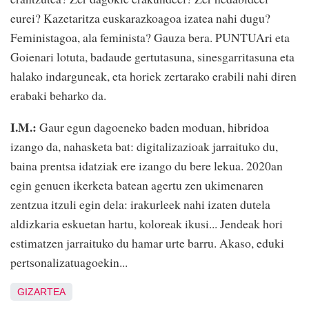
eurei? Kazetaritza euskarazkoagoa izatea nahi dugu?
Feministagoa, ala feminista? Gauza bera. PUNTUAri eta
Goienari lotuta, badaude gertutasuna, sinesgarritasuna eta
halako indarguneak, eta horiek zertarako erabili nahi diren
erabaki beharko da.
I.M.:
Gaur egun dagoeneko baden moduan, hibridoa
izango da, nahasketa bat: digitalizazioak jarraituko du,
baina prentsa idatziak ere izango du bere lekua. 2020an
egin genuen ikerketa batean agertu zen ukimenaren
zentzua itzuli egin dela: irakurleek nahi izaten dutela
aldizkaria eskuetan hartu, koloreak ikusi... Jendeak hori
estimatzen jarraituko du hamar urte barru. Akaso, eduki
pertsonalizatuagoekin...
GIZARTEA