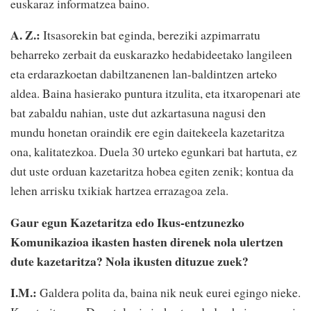
euskaraz informatzea baino.
A. Z.:
Itsasorekin bat eginda, bereziki azpimarratu
beharreko zerbait da euskarazko hedabideetako langileen
eta erdarazkoetan dabiltzanenen lan-baldintzen arteko
aldea. Baina hasierako puntura itzulita, eta itxaropenari ate
bat zabaldu nahian, uste dut azkartasuna nagusi den
mundu honetan oraindik ere egin daitekeela kazetaritza
ona, kalitatezkoa. Duela 30 urteko egunkari bat hartuta, ez
dut uste orduan kazetaritza hobea egiten zenik; kontua da
lehen arrisku txikiak hartzea errazagoa zela.
Gaur egun Kazetaritza edo Ikus-entzunezko
Komunikazioa ikasten hasten direnek nola ulertzen
dute kazetaritza? Nola ikusten dituzue zuek?
I.M.:
Galdera polita da, baina nik neuk eurei egingo nieke.