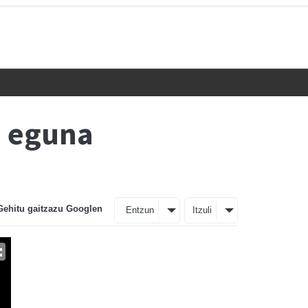
e eguna
Gehitu gaitzazu Googlen
Entzun
Itzuli