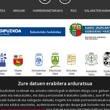
ATEA
ARAUAK
HARREMANETARAKO
RSS
SALAKETEN KAN
Zure datuen erabilera arduratsua
 bazkideek cookieak eta antzeko teknologiak erabiltzen ditugu zure gailuan
zeko eta eskuratzeko, eta datu pertsonalak tratatzeko (adibidez, zure IP he
tzaile bakarrak eta nabigazio-datuak), iragarki eta eduki pertsonalizatuak e
iak eta edukia neurtzeko, audientziaren inguruko ikuspegiak lortzeko eta ze
.
Hirugarrenen hornitzaileek (4)
zure datuak ere trata ditzakete helburu hau