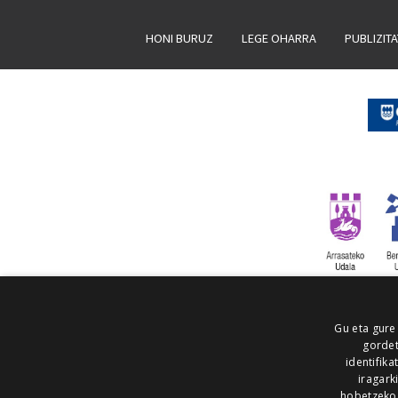
HONI BURUZ
LEGE OHARRA
PUBLIZIT
Gu eta gure
gordet
identifika
iragark
hobetzeko