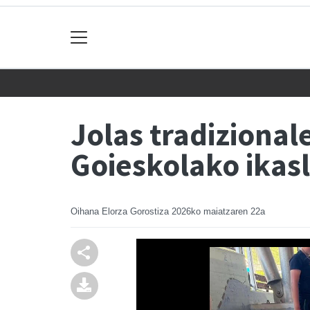
Jolas tradizional
Goieskolako ikas
Oihana Elorza Gorostiza
2026ko maiatzaren 22a