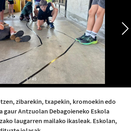
ltzen, zibarekin, txapekin, kromoekin edo
dira gaur Antzuolan Debagoieneko Eskola
ako laugarren mailako ikasleak. Eskolan,
dituzte jolasak.