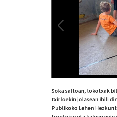
Soka saltoan, lokotxak bi
txirloekin jolasean ibili 
Publikoko Lehen Hezkuntz
frontoian eta kalean egin 