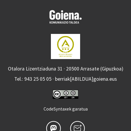
Otalora Lizentziaduna 31 · 20500 Arrasate (Gipuzkoa)
Tel.: 943 25 05 05 · berriak[ABILDUA]goiena.eus
CodeSyntaxek garatua