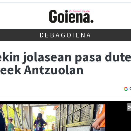
DEBAGOIENA
ekin jolasean pasa dut
leek Antzuolan