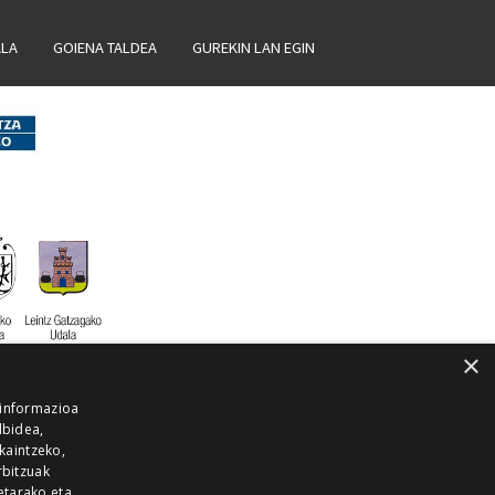
ALA
GOIENA TALDEA
GUREKIN LAN EGIN
×
 informazioa
lbidea,
skaintzeko,
rbitzuak
etarako eta