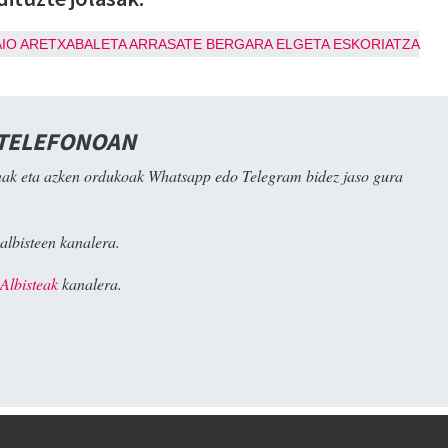
IO
ARETXABALETA
ARRASATE
BERGARA
ELGETA
ESKORIATZA
 TELEFONOAN
ak eta azken ordukoak Whatsapp edo Telegram bidez jaso gura
albisteen kanalera.
Albisteak
kanalera.