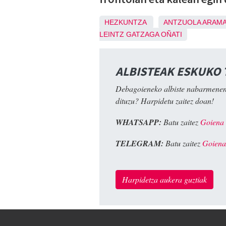
HEZKUNTZA
ANTZUOLA
ARAMA
LEINTZ GATZAGA
OÑATI
ALBISTEAK ESKUKO
Debagoieneko albiste nabarmenen
dituzu? Harpidetu zaitez doan!
WHATSAPP:
Batu zaitez
Goiena
TELEGRAM:
Batu zaitez
Goiena
Harpidetza aukera guztiak