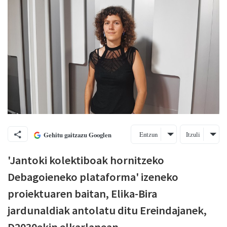
Entzun
Itzuli
Gehitu gaitzazu Googlen
'Jantoki kolektiboak hornitzeko
Debagoieneko plataforma' izeneko
proiektuaren baitan, Elika-Bira
jardunaldiak antolatu ditu Ereindajanek,