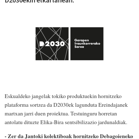
D2030ekin elkarlanean.
Eskualdeko jangelak tokiko produktuekin hornitzeko
plataforma sortzea da D2030ek lagunduta Ereindajanek
martxan jarri duen proiektua. Testuinguru horretan
antolatu dituzte Elika-Bira sentsibilizazio jardunaldiak.
- Zer da Jantoki kolektiboak hornitzeko Debagoieneko