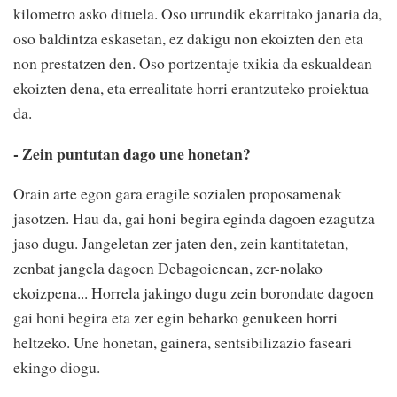
kilometro asko dituela. Oso urrundik ekarritako janaria da,
oso baldintza eskasetan, ez dakigu non ekoizten den eta
non prestatzen den. Oso portzentaje txikia da eskualdean
ekoizten dena, eta errealitate horri erantzuteko proiektua
da.
- Zein puntutan dago une honetan?
Orain arte egon gara eragile sozialen proposamenak
jasotzen. Hau da, gai honi begira eginda dagoen ezagutza
jaso dugu. Jangeletan zer jaten den, zein kantitatetan,
zenbat jangela dagoen Debagoienean, zer-nolako
ekoizpena... Horrela jakingo dugu zein borondate dagoen
gai honi begira eta zer egin beharko genukeen horri
heltzeko. Une honetan, gainera, sentsibilizazio faseari
ekingo diogu.