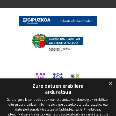
×
Zure datuen erabilera
arduratsua
Gu eta gure bazkideek cookieak eta antzeko teknologiak erabiltzen
ditugu zure gailuan informazioa gordetzeko eta eskuratzeko, eta
datu pertsonalak tratatzeko (adibidez, zure IP helbidea,
identifikatzaile bakarrak eta nabigazio-datuak), iragarki eta eduki