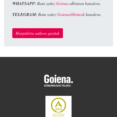
WHATSAPP:
Batu zaitez
Goiena
albisteen kanalera.
TELEGRAM:
Batu zaitez
GoienaAlbisteak
kanalera.
Harpidetza aukera guztiak