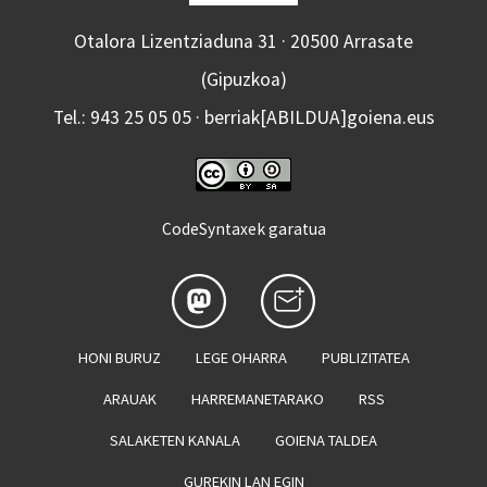
Otalora Lizentziaduna 31 · 20500 Arrasate
(Gipuzkoa)
Tel.: 943 25 05 05 · berriak[ABILDUA]goiena.eus
CodeSyntaxek garatua
HONI BURUZ
LEGE OHARRA
PUBLIZITATEA
ARAUAK
HARREMANETARAKO
RSS
SALAKETEN KANALA
GOIENA TALDEA
GUREKIN LAN EGIN