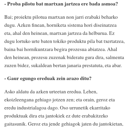
- Proba pilotu bat martxan jartzea ere bada asmoa?
Bai; proiektu pilotua martxan non jarri erabaki beharko
dugu. Azken finean, horniketa sistema hori diseinatzea
eta, ahal den heinean, martxan jartzea da helburua. Ez
dugu lortuko urte baten tokiko produktu pila bat txertatzea,
baina bai hornikuntzara begira prozesua abiatzea. Ahal
den heinean, prozesu zuzenak bideratu gura dira, salmenta
zuzen bidez, sukaldean bertan janaria prestatuta, eta abar.
- Gaur egungo ereduak zein arazo ditu?
Asko aldatu da azken urteetan eredua. Lehen,
ekoizleengana gehiago jotzen zen; eta orain, geroz eta
eredu industrialagoa dago. Oso urrunetik ekarritako
produktuak dira eta jantokiek ez dute erabakitzeko
gaitasunik. Geroz eta jende gehiagok jaten du jantokietan,