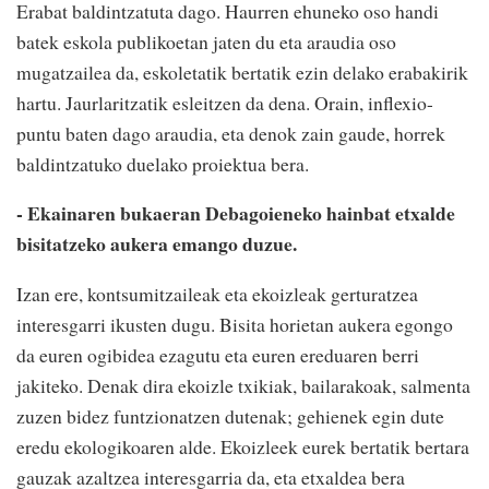
Erabat baldintzatuta dago. Haurren ehuneko oso handi
batek eskola publikoetan jaten du eta araudia oso
mugatzailea da, eskoletatik bertatik ezin delako erabakirik
hartu. Jaurlaritzatik esleitzen da dena. Orain, inflexio-
puntu baten dago araudia, eta denok zain gaude, horrek
baldintzatuko duelako proiektua bera.
- Ekainaren bukaeran Debagoieneko hainbat etxalde
bisitatzeko aukera emango duzue.
Izan ere, kontsumitzaileak eta ekoizleak gerturatzea
interesgarri ikusten dugu. Bisita horietan aukera egongo
da euren ogibidea ezagutu eta euren ereduaren berri
jakiteko. Denak dira ekoizle txikiak, bailarakoak, salmenta
zuzen bidez funtzionatzen dutenak; gehienek egin dute
eredu ekologikoaren alde. Ekoizleek eurek bertatik bertara
gauzak azaltzea interesgarria da, eta etxaldea bera