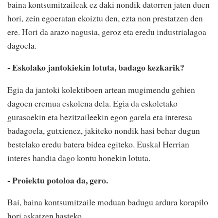
baina kontsumitzaileak ez daki nondik datorren jaten duen
hori, zein egoeratan ekoiztu den, ezta non prestatzen den
ere. Hori da arazo nagusia, geroz eta eredu industrialagoa
dagoela.
- Eskolako jantokiekin lotuta, badago kezkarik?
Egia da jantoki kolektiboen artean mugimendu gehien
dagoen eremua eskolena dela. Egia da eskoletako
gurasoekin eta hezitzaileekin egon garela eta interesa
badagoela, gutxienez, jakiteko nondik hasi behar dugun
bestelako eredu batera bidea egiteko. Euskal Herrian
interes handia dago kontu honekin lotuta.
- Proiektu potoloa da, gero.
Bai, baina kontsumitzaile moduan badugu ardura korapilo
hori askatzen hasteko.