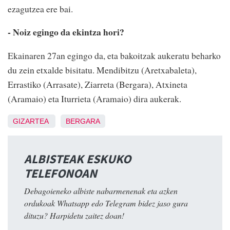
ezagutzea ere bai.
- Noiz egingo da ekintza hori?
Ekainaren 27an egingo da, eta bakoitzak aukeratu beharko
du zein etxalde bisitatu. Mendibitzu (Aretxabaleta),
Errastiko (Arrasate), Ziarreta (Bergara), Atxineta
(Aramaio) eta Iturrieta (Aramaio) dira aukerak.
GIZARTEA
BERGARA
ALBISTEAK ESKUKO
TELEFONOAN
Debagoieneko albiste nabarmenenak eta azken
ordukoak Whatsapp edo Telegram bidez jaso gura
dituzu? Harpidetu zaitez doan!