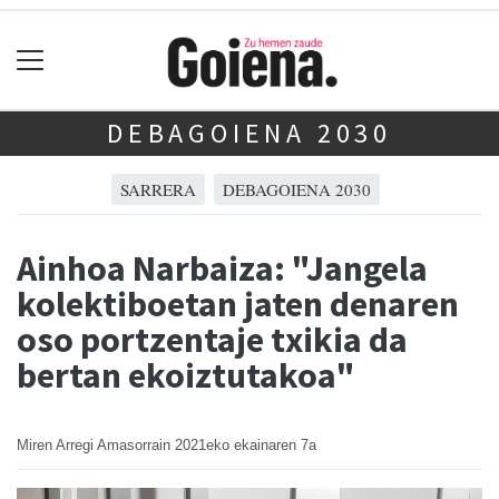
DEBAGOIENA 2030
SARRERA
DEBAGOIENA 2030
Ainhoa Narbaiza: "Jangela
kolektiboetan jaten denaren
oso portzentaje txikia da
bertan ekoiztutakoa"
Miren Arregi Amasorrain
2021eko ekainaren 7a