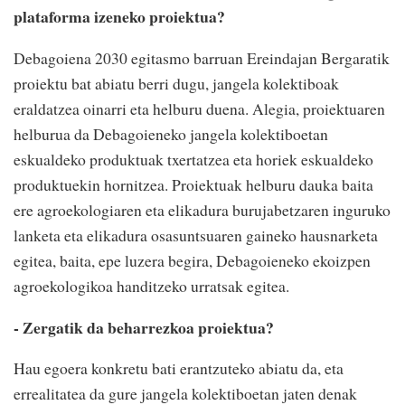
plataforma izeneko proiektua?
Debagoiena 2030 egitasmo barruan Ereindajan Bergaratik
proiektu bat abiatu berri dugu, jangela kolektiboak
eraldatzea oinarri eta helburu duena. Alegia, proiektuaren
helburua da Debagoieneko jangela kolektiboetan
eskualdeko produktuak txertatzea eta horiek eskualdeko
produktuekin hornitzea. Proiektuak helburu dauka baita
ere agroekologiaren eta elikadura burujabetzaren inguruko
lanketa eta elikadura osasuntsuaren gaineko hausnarketa
egitea, baita, epe luzera begira, Debagoieneko ekoizpen
agroekologikoa handitzeko urratsak egitea.
- Zergatik da beharrezkoa proiektua?
Hau egoera konkretu bati erantzuteko abiatu da, eta
errealitatea da gure jangela kolektiboetan jaten denak