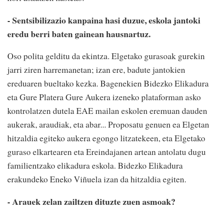
- Sentsibilizazio kanpaina hasi duzue, eskola jantoki
eredu berri baten gainean hausnartuz.
Oso polita gelditu da ekintza. Elgetako gurasoak gurekin
jarri ziren harremanetan; izan ere, badute jantokien
ereduaren bueltako kezka. Bagenekien Bidezko Elikadura
eta Gure Platera Gure Aukera izeneko plataforman asko
kontrolatzen dutela EAE mailan eskolen eremuan dauden
aukerak, araudiak, eta abar... Proposatu genuen ea Elgetan
hitzaldia egiteko aukera egongo litzatekeen, eta Elgetako
guraso elkartearen eta Ereindajanen artean antolatu dugu
familientzako elikadura eskola. Bidezko Elikadura
erakundeko Eneko Viñuela izan da hitzaldia egiten.
- Arauek zelan zailtzen dituzte zuen asmoak?