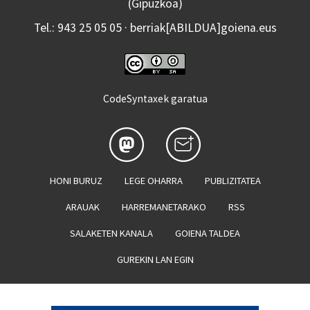
(Gipuzkoa)
Tel.: 943 25 05 05 · berriak[ABILDUA]goiena.eus
CodeSyntaxek garatua
HONI BURUZ
LEGE OHARRA
PUBLIZITATEA
ARAUAK
HARREMANETARAKO
RSS
SALAKETEN KANALA
GOIENA TALDEA
GUREKIN LAN EGIN