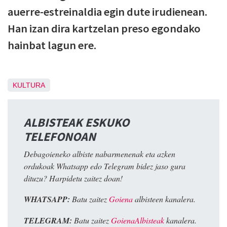
auerre-estreinaldia egin dute irudienean.
Han izan dira kartzelan preso egondako
hainbat lagun ere.
KULTURA
ALBISTEAK ESKUKO
TELEFONOAN
Debagoieneko albiste nabarmenenak eta azken
ordukoak Whatsapp edo Telegram bidez jaso gura
dituzu? Harpidetu zaitez doan!
WHATSAPP:
Batu zaitez
Goiena
albisteen kanalera.
TELEGRAM:
Batu zaitez
GoienaAlbisteak
kanalera.