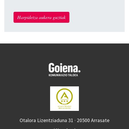
Harpidetza aukera guztiak
Otalora Lizentziaduna 31 · 20500 Arrasate