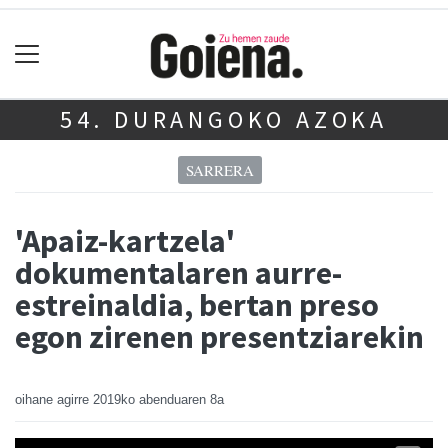
54. DURANGOKO AZOKA
SARRERA
'Apaiz-kartzela'
dokumentalaren aurre-
estreinaldia, bertan preso
egon zirenen presentziarekin
oihane agirre
2019ko abenduaren 8a