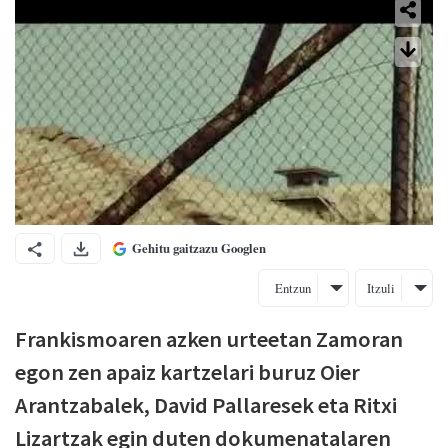
Gehitu gaitzazu Googlen
Entzun
Itzuli
Frankismoaren azken urteetan Zamoran
egon zen apaiz kartzelari buruz Oier
Arantzabalek, David Pallaresek eta Ritxi
Lizartzak egin duten dokumenatalaren