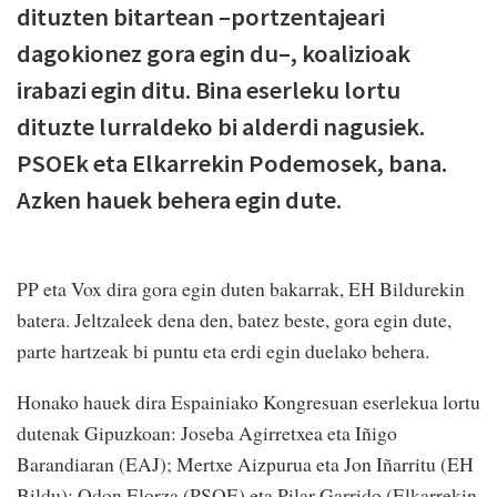
dituzten bitartean –portzentajeari
dagokionez gora egin du–, koalizioak
irabazi egin ditu. Bina eserleku lortu
dituzte lurraldeko bi alderdi nagusiek.
PSOEk eta Elkarrekin Podemosek, bana.
Azken hauek behera egin dute.
PP eta Vox dira gora egin duten bakarrak, EH Bildurekin
batera. Jeltzaleek dena den, batez beste, gora egin dute,
parte hartzeak bi puntu eta erdi egin duelako behera.
Honako hauek dira Espainiako Kongresuan eserlekua lortu
dutenak Gipuzkoan: Joseba Agirretxea eta Iñigo
Barandiaran (EAJ); Mertxe Aizpurua eta Jon Iñarritu (EH
Bildu); Odon Elorza (PSOE) eta Pilar Garrido (Elkarrekin