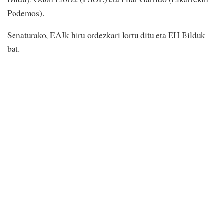
Podemos).
Senaturako, EAJk hiru ordezkari lortu ditu eta EH Bilduk
bat.