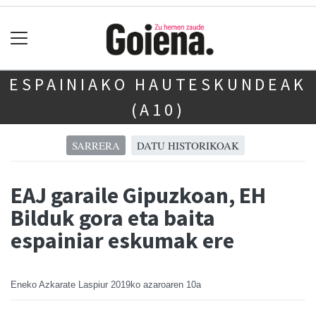
ESPAINIAKO HAUTESKUNDEAK
(A10)
SARRERA
DATU HISTORIKOAK
EAJ garaile Gipuzkoan, EH
Bilduk gora eta baita
espainiar eskumak ere
Eneko Azkarate Laspiur
2019ko azaroaren 10a