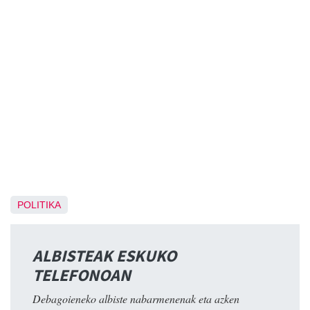
POLITIKA
ALBISTEAK ESKUKO
TELEFONOAN
Debagoieneko albiste nabarmenenak eta azken