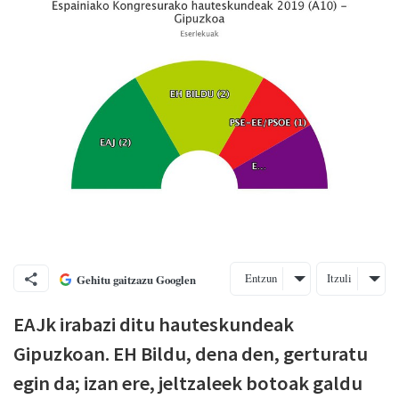
Entzun
Itzuli
Gehitu gaitzazu Googlen
EAJk irabazi ditu hauteskundeak
Gipuzkoan. EH Bildu, dena den, gerturatu
egin da; izan ere, jeltzaleek botoak galdu