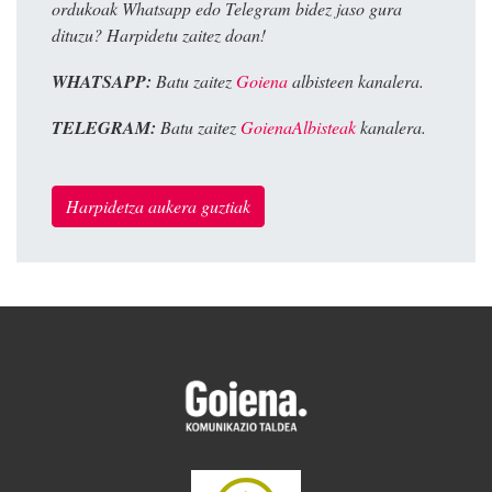
ordukoak Whatsapp edo Telegram bidez jaso gura
dituzu? Harpidetu zaitez doan!
WHATSAPP:
Batu zaitez
Goiena
albisteen kanalera.
TELEGRAM:
Batu zaitez
GoienaAlbisteak
kanalera.
Harpidetza aukera guztiak