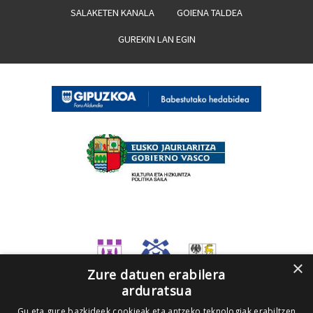
SALAKETEN KANALA
GOIENA TALDEA
GUREKIN LAN EGIN
×
Zure datuen erabilera
arduratsua
Gu eta gure bazkideek cookieak eta antzeko teknologiak erabiltzen