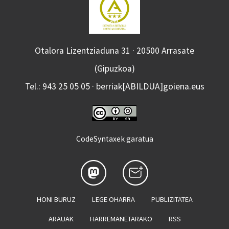
Otalora Lizentziaduna 31 · 20500 Arrasate
(Gipuzkoa)
Tel.: 943 25 05 05 · berriak[ABILDUA]goiena.eus
CodeSyntaxek garatua
HONI BURUZ
LEGE OHARRA
PUBLIZITATEA
ARAUAK
HARREMANETARAKO
RSS