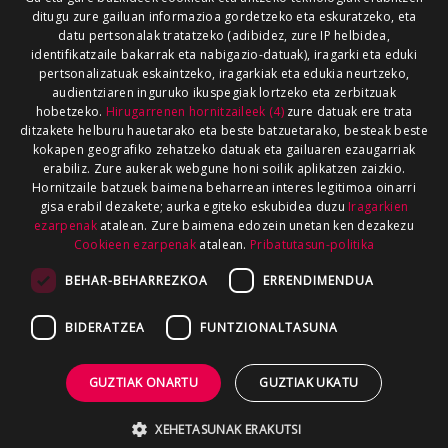
ditugu zure gailuan informazioa gordetzeko eta eskuratzeko, eta
datu pertsonalak tratatzeko (adibidez, zure IP helbidea,
identifikatzaile bakarrak eta nabigazio-datuak), iragarki eta eduki
pertsonalizatuak eskaintzeko, iragarkiak eta edukia neurtzeko,
audientziaren inguruko ikuspegiak lortzeko eta zerbitzuak
hobetzeko.
Hirugarrenen hornitzaileek (4)
zure datuak ere trata
ditzakete helburu hauetarako eta beste batzuetarako, besteak beste
kokapen geografiko zehatzeko datuak eta gailuaren ezaugarriak
erabiliz. Zure aukerak webgune honi soilik aplikatzen zaizkio.
Hornitzaile batzuek baimena beharrean interes legitimoa oinarri
gisa erabil dezakete; aurka egiteko eskubidea duzu
Iragarkien
ezarpenak
atalean. Zure baimena edozein unetan ken dezakezu
Cookieen ezarpenak
atalean.
Pribatutasun-politika
BEHAR-BEHARREZKOA
ERRENDIMENDUA
BIDERATZEA
FUNTZIONALTASUNA
GUZTIAK ONARTU
GUZTIAK UKATU
XEHETASUNAK ERAKUTSI