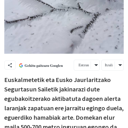
Entzun
Itzuli
Gehitu gaitzazu Googlen
Euskalmetetik eta Eusko Jaurlaritzako
Segurtasun Sailetik jakinarazi dute
egubakoitzerako aktibatuta dagoen alerta
laranjak zapatuan ere jarraitu egingo duela,
eguerdiko hamabiak arte. Domekan elur
maila 500-700 metro inguruan egongo da.