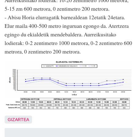
5-15 zm 600 metrora, 0 zentimetro 200 metrora.
- Abisu Horia elurragatik barnealdean 12etatik 24etara.
Elur maila 400-500 metro inguruan egongo da. Atertzera
egingo du ekialdetik mendebaldera. Aurreikusitako
lodierak: 0-2 zentimetro 1000 metrora, 0-2 zentimetro 600
metrora, 0 zentimetro 200 metrora.
GIZARTEA