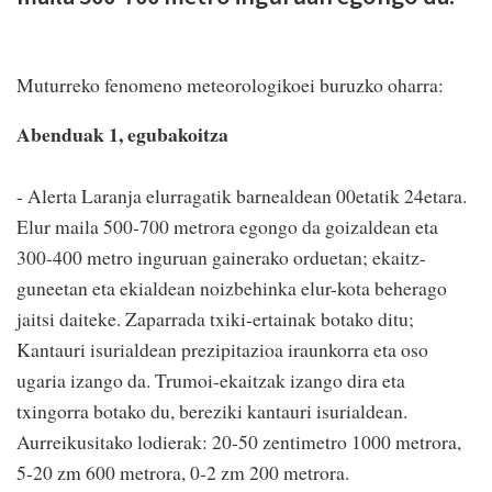
Muturreko fenomeno meteorologikoei buruzko oharra:
Abenduak 1, egubakoitza
- Alerta Laranja elurragatik barnealdean 00etatik 24etara.
Elur maila 500-700 metrora egongo da goizaldean eta
300-400 metro inguruan gainerako orduetan; ekaitz-
guneetan eta ekialdean noizbehinka elur-kota beherago
jaitsi daiteke. Zaparrada txiki-ertainak botako ditu;
Kantauri isurialdean prezipitazioa iraunkorra eta oso
ugaria izango da. Trumoi-ekaitzak izango dira eta
txingorra botako du, bereziki kantauri isurialdean.
Aurreikusitako lodierak: 20-50 zentimetro 1000 metrora,
5-20 zm 600 metrora, 0-2 zm 200 metrora.