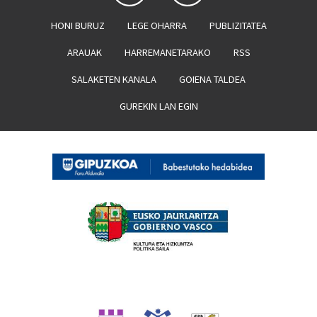
HONI BURUZ
LEGE OHARRA
PUBLIZITATEA
ARAUAK
HARREMANETARAKO
RSS
SALAKETEN KANALA
GOIENA TALDEA
GUREKIN LAN EGIN