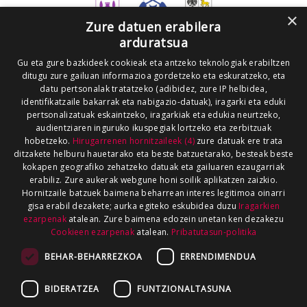
×
Zure datuen erabilera
arduratsua
Gu eta gure bazkideek cookieak eta antzeko teknologiak erabiltzen
ditugu zure gailuan informazioa gordetzeko eta eskuratzeko, eta
datu pertsonalak tratatzeko (adibidez, zure IP helbidea,
identifikatzaile bakarrak eta nabigazio-datuak), iragarki eta eduki
pertsonalizatuak eskaintzeko, iragarkiak eta edukia neurtzeko,
audientziaren inguruko ikuspegiak lortzeko eta zerbitzuak
hobetzeko.
Hirugarrenen hornitzaileek (4)
zure datuak ere trata
ditzakete helburu hauetarako eta beste batzuetarako, besteak beste
kokapen geografiko zehatzeko datuak eta gailuaren ezaugarriak
erabiliz. Zure aukerak webgune honi soilik aplikatzen zaizkio.
Hornitzaile batzuek baimena beharrean interes legitimoa oinarri
gisa erabil dezakete; aurka egiteko eskubidea duzu
Iragarkien
ezarpenak
atalean. Zure baimena edozein unetan ken dezakezu
Cookieen ezarpenak
atalean.
Pribatutasun-politika
BEHAR-BEHARREZKOA
ERRENDIMENDUA
BIDERATZEA
FUNTZIONALTASUNA