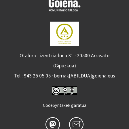
Otalora Lizentziaduna 31 · 20500 Arrasate
(Gipuzkoa)
Tel.: 943 25 05 05 · berriak[ABILDUA]goiena.eus
CodeSyntaxek garatua