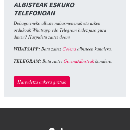
ALBISTEAK ESKUKO
TELEFONOAN
Debagoieneko albiste nabarmenenak eta azken
ordukoak Whatsapp edo Telegram bidez jaso gura
dituzu? Harpidetu zaitez doan!
WHATSAPP:
Batu zaitez
Goiena
albisteen kanalera.
TELEGRAM:
Batu zaitez
GoienaAlbisteak
kanalera.
Harpidetza aukera guztiak