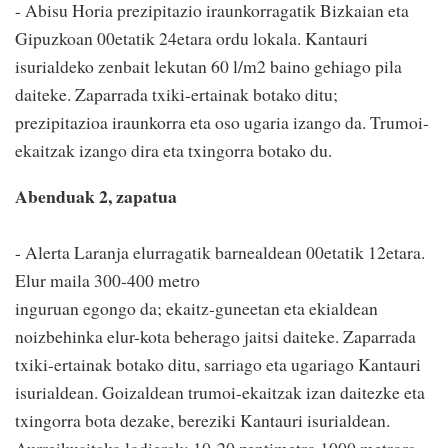
- Abisu Horia prezipitazio iraunkorragatik Bizkaian eta
Gipuzkoan 00etatik 24etara ordu lokala. Kantauri
isurialdeko zenbait lekutan 60 l/m2 baino gehiago pila
daiteke. Zaparrada txiki-ertainak botako ditu;
prezipitazioa iraunkorra eta oso ugaria izango da. Trumoi-
ekaitzak izango dira eta txingorra botako du.
Abenduak 2, zapatua
- Alerta Laranja elurragatik barnealdean 00etatik 12etara.
Elur maila 300-400 metro
inguruan egongo da; ekaitz-guneetan eta ekialdean
noizbehinka elur-kota beherago jaitsi daiteke. Zaparrada
txiki-ertainak botako ditu, sarriago eta ugariago Kantauri
isurialdean. Goizaldean trumoi-ekaitzak izan daitezke eta
txingorra bota dezake, bereziki Kantauri isurialdean.
Aurreikusitako lodierak: 10-20 zentimetro 1000 metrora,