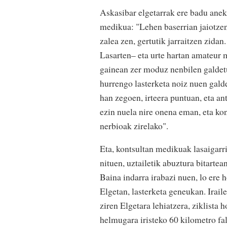
Askasibar elgetarrak ere badu anek
medikua: "Lehen baserrian jaiotzen
zalea zen, gertutik jarraitzen zid
Lasarten– eta urte hartan amateur 
gainean zer moduz nenbilen galdetu
hurrengo lasterketa noiz nuen galde
han zegoen, irteera puntuan, eta an
ezin nuela nire onena eman, eta kon
nerbioak zirelako".
Eta, kontsultan medikuak lasaigarri
nituen, uztailetik abuztura bitartea
Baina indarra irabazi nuen, lo ere 
Elgetan, lasterketa geneukan. Ira
ziren Elgetara lehiatzera, ziklista h
helmugara iristeko 60 kilometro fal