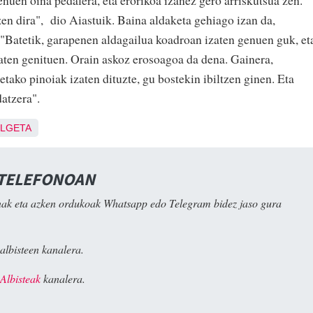
en dira", dio Aiastuik. Baina aldaketa gehiago izan da,
Batetik, garapenen aldagailua koadroan izaten genuen guk, et
aten genituen. Orain askoz erosoagoa da dena. Gainera,
ako pinoiak izaten dituzte, gu bostekin ibiltzen ginen. Eta
la aldatzera".
LGETA
 TELEFONOAN
ak eta azken ordukoak Whatsapp edo Telegram bidez jaso gura
albisteen kanalera.
Albisteak
kanalera.