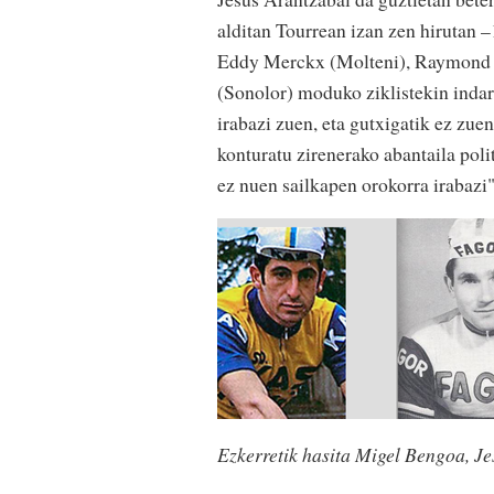
alditan Tourrean izan zen hirutan –
Eddy Merckx (Molteni), Raymond P
(Sonolor) moduko ziklistekin indar
irabazi zuen, eta gutxigatik ez zuen
konturatu zirenerako abantaila poli
ez nuen sailkapen orokorra irabazi
Ezkerretik hasita Migel Bengoa, Je