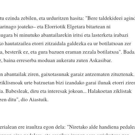
tu ezinda zebilen, eta urduritzen hasita: "Bere taldekideei agin
arinago joateko– eta Elorriotik Elgetara bitartean ni
gara bi minutuko abantailarekin iritsi eta lasterketa irabazi
 hautatzailea etorri zitzaidala galdezka ea ur botilatxoan zer
a, besterik ez, eta gura bazuen eraman zezala botilatxoa". Bada
z, baina erreserba moduan aukeratu zuten Askasibar.
n abantailak ziren, gaixotasunak garaiz antzematen zituztenak.
klismoak urte batzuetan bizi izandako garai ilunak etorri zire
a. Babesleak, diru eta interesak jokoan... Halakoetan ziklistak
zen ditu", dio Aiastuik.
erialean ere iraultza egon dela: "Niretako alde handiena pedale
enuen oina pedalera, eta erorikoa izanez gero arriskutsua zen.