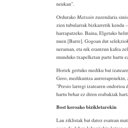
neukan".
Ordurako
Matxain
zuzendaria sinis
zien tubularrak bizkarretik kendu –
harrapatzeko. Baina, Elgetako helmu
nuen [Barre]. Gogoan dut selekzioko
neraman, eta nik erantzun kafea zel
munduko txapelketan parte hartu e
Horiek gertuko mediku bat izateare
Gero, medikuntza aurrerapenekin, zi
"Presio larregi izatearen ondorioa d
hartu behar ez diren erabakiak hart
Bost koroako bizikletarekin
Lau ziklistak bat datoz esatean mat
egon da, lehen lokarriekin lotzen g