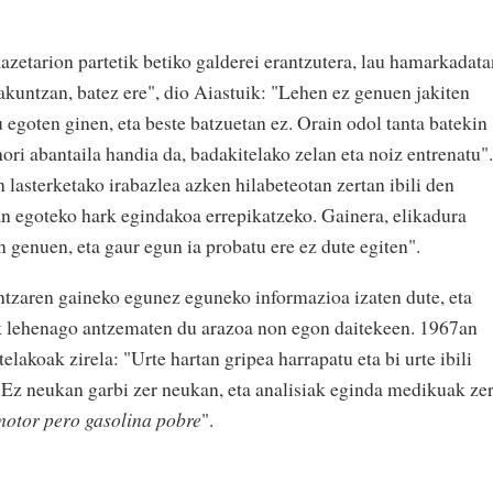
azetarion partetik betiko galderei erantzutera, lau hamarkadata
akuntzan, batez ere", dio Aiastuik: "Lehen ez genuen jakiten
u egoten ginen, eta beste batzuetan ez. Orain odol tanta batekin
ri abantaila handia da, badakitelako zelan eta noiz entrenatu".
lasterketako irabazlea azken hilabeteotan zertan ibili den
ean egoteko hark egindakoa errepikatzeko. Gainera, elikadura
n genuen, eta gaur egun ia probatu ere ez dute egiten".
ntzaren gaineko egunez eguneko informazioa izaten dute, eta
k lehenago antzematen du arazoa non egon daitekeen. 1967an
akoak zirela: "Urte hartan gripea harrapatu eta bi urte ibili
 Ez neukan garbi zer neukan, eta analisiak eginda medikuak ze
motor pero gasolina pobre
".