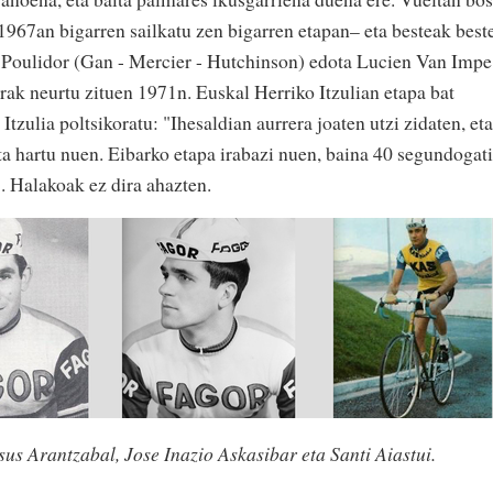
1967an bigarren sailkatu zen bigarren etapan– eta besteak best
oulidor (Gan - Mercier - Hutchinson) edota Lucien Van Impe
rak neurtu zituen 1971n. Euskal Herriko Itzulian etapa bat
 Itzulia poltsikoratu: "Ihesaldian aurrera joaten utzi zidaten, eta
ta hartu nuen. Eibarko etapa irabazi nuen, baina 40 segundogat
". Halakoak ez dira ahazten.
sus Arantzabal, Jose Inazio Askasibar eta Santi Aiastui.