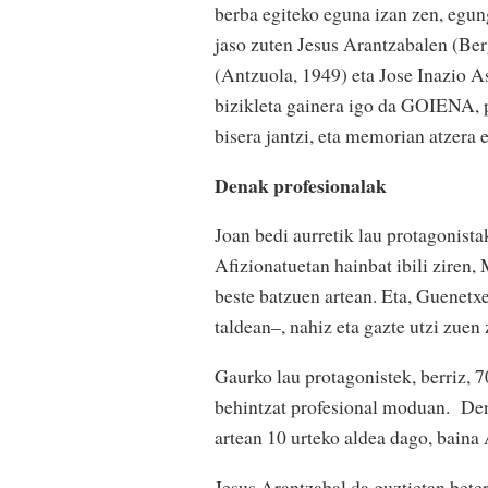
berba egiteko eguna izan zen, egun
jaso zuten Jesus Arantzabalen (Ber
(Antzuola, 1949) eta Jose Inazio A
bizikleta gainera igo da GOIENA, p
bisera jantzi, eta memorian atzera e
Denak profesionalak
Joan bedi aurretik lau protagonista
Afizionatuetan hainbat ibili ziren
beste batzuen artean. Eta, Guenetxe
taldean–, nahiz eta gazte utzi zuen
Gaurko lau protagonistek, berriz, 7
behintzat profesional moduan. Dena
artean 10 urteko aldea dago, baina
Jesus Arantzabal da guztietan bete