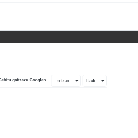
Gehitu gaitzazu Googlen
Entzun
Itzuli