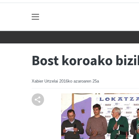
Bost koroako bizi
Xabier Urtzelai
2016ko azaroaren 25a