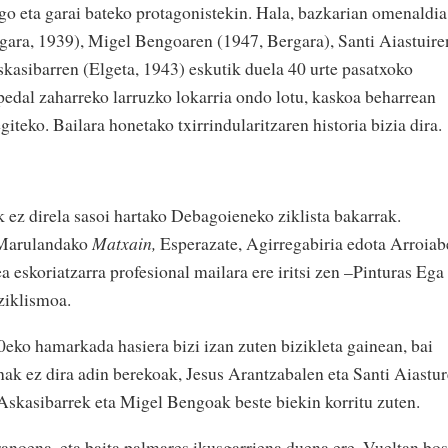
go eta garai bateko protagonistekin. Hala, bazkarian omenaldia
gara, 1939), Migel Bengoaren (1947, Bergara), Santi Aiastuire
skasibarren (Elgeta, 1943) eskutik duela 40 urte pasatxoko
edal zaharreko larruzko lokarria ondo lotu, kaskoa beharrean
giteko. Bailara honetako txirrindularitzaren historia bizia dira
k ez direla sasoi hartako Debagoieneko ziklista bakarrak.
, Marulandako
Matxain,
Esperazate, Agirregabiria edota Arroiab
a eskoriatzarra profesional mailara ere iritsi zen –Pinturas Ega
 ziklismoa.
0eko hamarkada hasiera bizi izan zuten bizikleta gainean, bai
k ez dira adin berekoak, Jesus Arantzabalen eta Santi Aiastu
 Askasibarrek eta Migel Bengoak beste biekin korritu zuten.
ranoena, eta baita palmares ikusgarriena duena ere. Vueltan bos