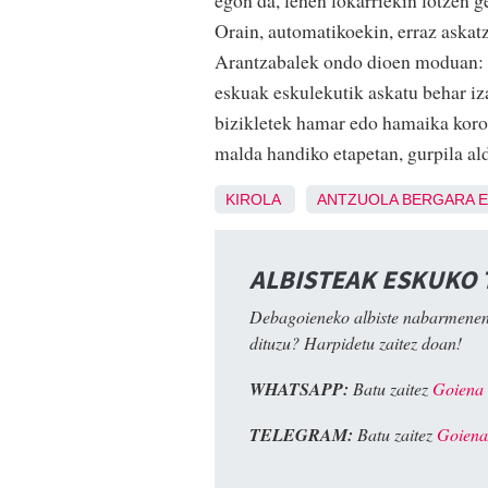
Orain, automatikoekin, erraz askatz
Arantzabalek ondo dioen moduan: "
eskuak eskulekutik askatu behar iz
bizikletek hamar edo hamaika koroet
malda handiko etapetan, gurpi
KIROLA
ANTZUOLA
BERGARA
E
ALBISTEAK ESKUKO
Debagoieneko albiste nabarmenen
dituzu? Harpidetu zaitez doan!
WHATSAPP:
Batu zaitez
Goiena
TELEGRAM:
Batu zaitez
Goiena