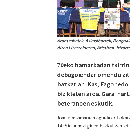
Arantzabalek, Askasibarrek, Bengoak 
diren Lizarralderen, Aristiren, Iriza
70eko hamarkadan txirrindu
debagoiendar omendu zit
bazkarian. Kas, Fagor edo
bizikleten aroa. Garai har
beteranoen eskutik.
Joan den zapatuan egindako Lokatz
14:30ean hasi ginen bazkaltzen, e