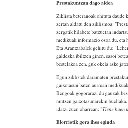
Prestakuntzan dago aldea
Ziklista beteranoak ohituta daude k
zertan aldatu den ziklismoa: "Prest
zergatik hilabete batzuetan indarts
medikuak informazio osoa du, eta ho
Eta Arantzabalek gehitu du: "Lehen 
galdezka ibiltzen ginen, sasoi bet
bestelakoa zen, guk okela asko jate
Egun ziklistek daramaten prestaku
gaixotasun baten aurrean medikua
Bengoak gogorarazi du gauzak bestel
nintzen gaixotasunarekin bueltaka.
idatzi zuen oharrean: "
Tiene buen 
Elorriotik gora ihes eginda