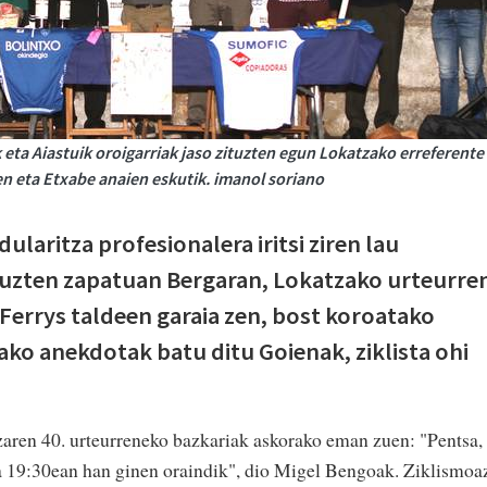
eta Aiastuik oroigarriak jaso zituzten egun Lokatzako erreferente
rren eta Etxabe anaien eskutik. imanol soriano
laritza profesionalera iritsi ziren lau
uzten zapatuan Bergaran, Lokatzako urteurre
 Ferrys taldeen garaia zen, bost koroatako
tako anekdotak batu ditu Goienak, ziklista ohi
aren 40. urteurreneko bazkariak askorako eman zuen: "Pentsa,
ta 19:30ean han ginen oraindik", dio Migel Bengoak. Ziklismoa