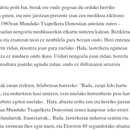
dota polit bat, berak ere ondo gogoan du orduko herriko
 ginen, eta nire jaiotzan presente izan zen medikua ziklismo
an. 1965ean Munduko Txapelketa Donostian antolatu zuten –
mailan nengoela medikuarekin elkartu nintzen kalean. Bizikleta
 eta erantzun nion ez nenbilela gura bezain ondo. Hori entzun
tu zidan, ikustera joan gura zuelako. Hala, lasterketa egunean
tza ez ninduen ondo ikusi. Urduri nengoela esan zidan, horrela
tsultara joateko agindu zidan, ondo ez ibiltzearen arrazoia
ak eman zizkion, hilabetean hartzeko: "Bada, zazpi kilo hartu
n, eta urduritzen hasi nintzen, ezin nuelako horrenbeste pisu har
hobeto egiten nuelako. Hala, abuztu erdia zen eta herriko jaieta
ilean Munduko Txapelketa Donostian zenez kanpotar asko etorri
olandarrak, frantziarrak... Bada, lasterketan indartsu sentitu eta
ta zirenean ihes egin nuen, eta Elorrion 40 segundotako abanta