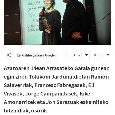
Entzun
Itzuli
Gehitu gaitzazu Googlen
Azaroaren 14ean Arrasateko Garaia gunean
egin ziren Tokikom Jardunaldietan Ramon
Salaverriak, Francesc Fabregasek, Eli
Vivasek, Jorge Campanillasek, Kike
Amonarrizek eta Jon Sarasuak eskainitako
hitzaldiak, osorik.