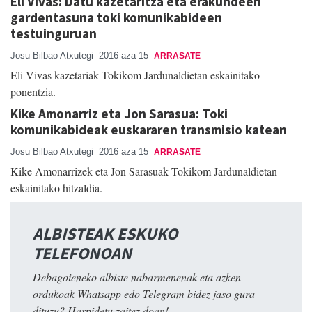
Eli Vivas: Datu kazetaritza eta erakundeen
gardentasuna toki komunikabideen
testuinguruan
Josu Bilbao Atxutegi
2016 aza 15
ARRASATE
Eli Vivas kazetariak Tokikom Jardunaldietan eskainitako
ponentzia.
Kike Amonarriz eta Jon Sarasua: Toki
komunikabideak euskararen transmisio katean
Josu Bilbao Atxutegi
2016 aza 15
ARRASATE
Kike Amonarrizek eta Jon Sarasuak Tokikom Jardunaldietan
eskainitako hitzaldia.
ALBISTEAK ESKUKO
TELEFONOAN
Debagoieneko albiste nabarmenenak eta azken
ordukoak Whatsapp edo Telegram bidez jaso gura
dituzu? Harpidetu zaitez doan!