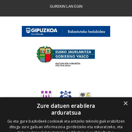
GUREKIN LAN EGIN
×
Zure datuen erabilera
arduratsua
Gu eta gure bazkideek cookieak eta antzeko teknologiak erabiltzen
ditugu zure gailuan informazioa gordetzeko eta eskuratzeko, eta