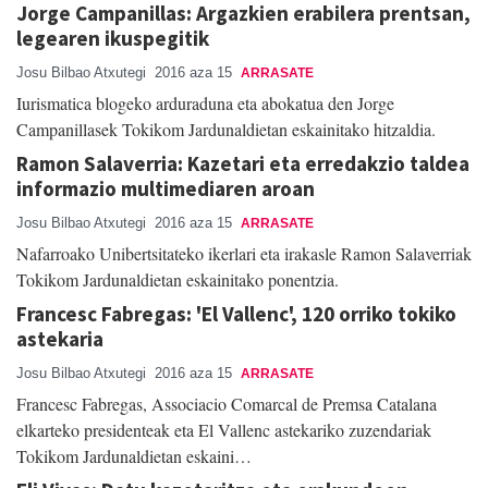
Jorge Campanillas: Argazkien erabilera prentsan,
legearen ikuspegitik
Josu Bilbao Atxutegi
2016 aza 15
ARRASATE
Iurismatica blogeko arduraduna eta abokatua den Jorge
Campanillasek Tokikom Jardunaldietan eskainitako hitzaldia.
Ramon Salaverria: Kazetari eta erredakzio taldea
informazio multimediaren aroan
Josu Bilbao Atxutegi
2016 aza 15
ARRASATE
Nafarroako Unibertsitateko ikerlari eta irakasle Ramon Salaverriak
Tokikom Jardunaldietan eskainitako ponentzia.
Francesc Fabregas: 'El Vallenc', 120 orriko tokiko
astekaria
Josu Bilbao Atxutegi
2016 aza 15
ARRASATE
Francesc Fabregas, Associacio Comarcal de Premsa Catalana
elkarteko presidenteak eta El Vallenc astekariko zuzendariak
Tokikom Jardunaldietan eskaini…