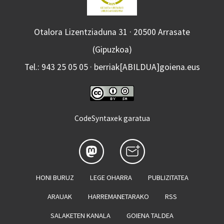
Otalora Lizentziaduna 31 · 20500 Arrasate
(Gipuzkoa)
Tel.: 943 25 05 05 · berriak[ABILDUA]goiena.eus
CodeSyntaxek garatua
HONI BURUZ
LEGE OHARRA
PUBLIZITATEA
ARAUAK
HARREMANETARAKO
RSS
SALAKETEN KANALA
GOIENA TALDEA