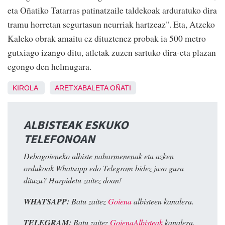
eta Oñatiko Tatarras patinatzaile taldekoak arduratuko dira
tramu horretan segurtasun neurriak hartzeaz". Eta, Atzeko
Kaleko obrak amaitu ez dituztenez probak ia 500 metro
gutxiago izango ditu, atletak zuzen sartuko dira-eta plazan
egongo den helmugara.
KIROLA
ARETXABALETA
OÑATI
ALBISTEAK ESKUKO
TELEFONOAN
Debagoieneko albiste nabarmenenak eta azken
ordukoak Whatsapp edo Telegram bidez jaso gura
dituzu? Harpidetu zaitez doan!
WHATSAPP:
Batu zaitez
Goiena
albisteen kanalera.
TELEGRAM:
Batu zaitez
GoienaAlbisteak
kanalera.