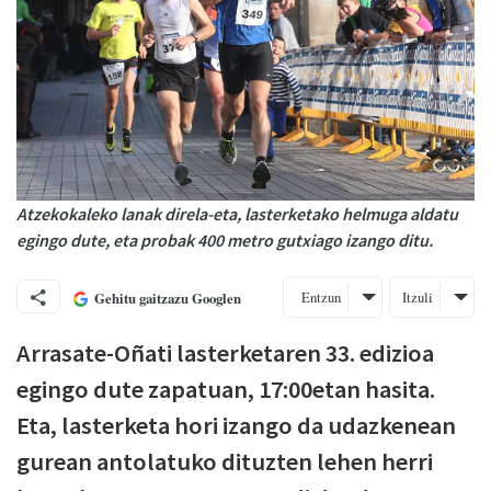
Atzekokaleko lanak direla-eta, lasterketako helmuga aldatu
egingo dute, eta probak 400 metro gutxiago izango ditu.
Entzun
Itzuli
Gehitu gaitzazu Googlen
Arrasate-Oñati lasterketaren 33. edizioa
egingo dute zapatuan, 17:00etan hasita.
Eta, lasterketa hori izango da udazkenean
gurean antolatuko dituzten lehen herri