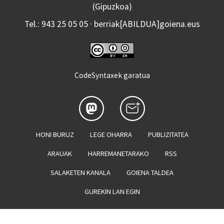
(Gipuzkoa)
Tel.: 943 25 05 05 · berriak[ABILDUA]goiena.eus
CodeSyntaxek garatua
HONI BURUZ
LEGE OHARRA
PUBLIZITATEA
ARAUAK
HARREMANETARAKO
RSS
SALAKETEN KANALA
GOIENA TALDEA
GUREKIN LAN EGIN