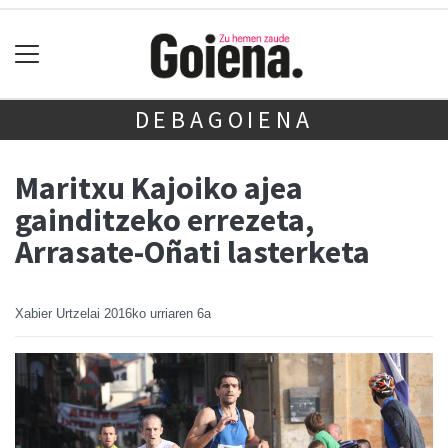
DEBAGOIENA
Maritxu Kajoiko ajea
gainditzeko errezeta,
Arrasate-Oñati lasterketa
Xabier Urtzelai
2016ko urriaren 6a