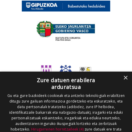
×
Zure datuen erabilera
arduratsua
Gu eta gure bazkideek cookieak eta antzeko teknologiak erabiltzen
ditugu zure gailuan informazioa gordetzeko eta eskuratzeko, eta
datu pertsonalak tratatzeko (adibidez, zure IP helbidea,
identifikatzaile bakarrak eta nabigazio-datuak), iragarki eta eduki
pertsonalizatuak eskaintzeko, iragarkiak eta edukia neurtzeko,
audientziaren inguruko ikuspegiak lortzeko eta zerbitzuak
hobetzeko.
Hirugarrenen hornitzaileek (4)
zure datuak ere trata