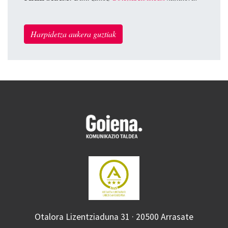
Harpidetza aukera guztiak
Otalora Lizentziaduna 31 · 20500 Arrasate