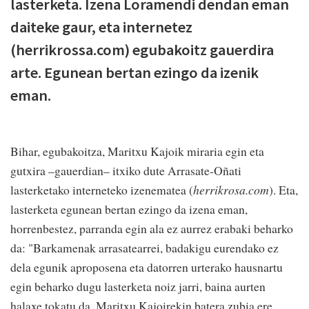
lasterketa. Izena Loramendi dendan eman
daiteke gaur, eta internetez
(herrikrossa.com) egubakoitz gauerdira
arte. Egunean bertan ezingo da izenik
eman.
Bihar, egubakoitza, Maritxu Kajoik miraria egin eta
gutxira –gauerdian– itxiko dute Arrasate-Oñati
lasterketako interneteko izenematea (
herrikrosa.com
). Eta,
lasterketa egunean bertan ezingo da izena eman,
horrenbestez, parranda egin ala ez aurrez erabaki beharko
da: "Barkamenak arrasatearrei, badakigu eurendako ez
dela egunik aproposena eta datorren urterako hausnartu
egin beharko dugu lasterketa noiz jarri, baina aurten
halaxe tokatu da. Maritxu Kajoirekin batera zubia ere