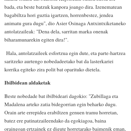
bada, eta beste batzuk kanpora joango dira. Izenematean
bagabiltza hori guztia igartzen, horrenbestez, jendea
animatu gura dugu", dio Asier Osinaga Antxintxiketaneko
antolatzaileak: "Dena dela, sarritan marka onenak
biharamunarekin egiten dira!".
Hala, antolatzaileek esfortzua egin dute, eta parte-hartzea
saritzeko aurtengo nobedadeetako bat da lasterkariei
korrika egiteko zira polit bat oparituko dietela.
Ibilbidean aldaketak
Beste nobedade bat ibilbideari dagokio: "Zubillaga eta
Madalena arteko zatia bidegorrian egin beharko dugu.
Orain arte errepidea erabiltzen genuen tramu horretan,
batez ere patinatzaileendako da egokiagoa, baina
oraingoan ertzainek ez digute horretarako baimenik eman,