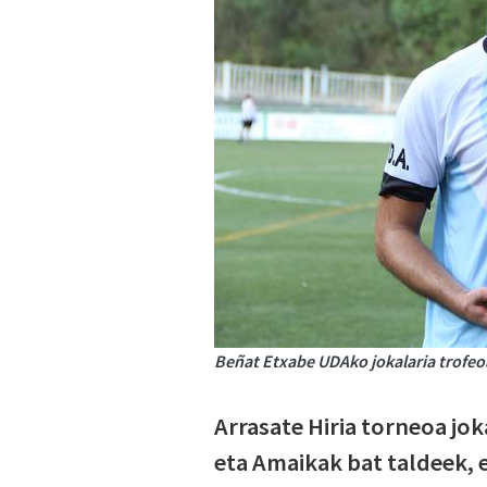
Beñat Etxabe UDAko jokalaria trofeo
Arrasate Hiria torneoa jo
eta Amaikak bat taldeek, e