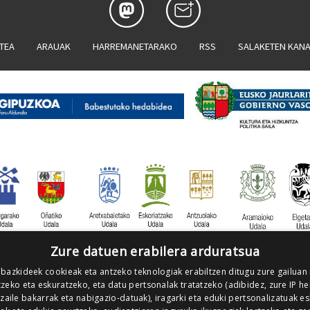
ATEA
ARAUAK
HARREMANETARAKO
RSS
SALAKETEN KAN
Zure datuen erabilera arduratsua
 bazkideek cookieak eta antzeko teknologiak erabiltzen ditugu zure gailuan
zeko eta eskuratzeko, eta datu pertsonalak tratatzeko (adibidez, zure IP he
tzaile bakarrak eta nabigazio-datuak), iragarki eta eduki pertsonalizatuak e