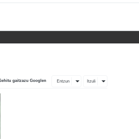
Gehitu gaitzazu Googlen
Entzun
Itzuli