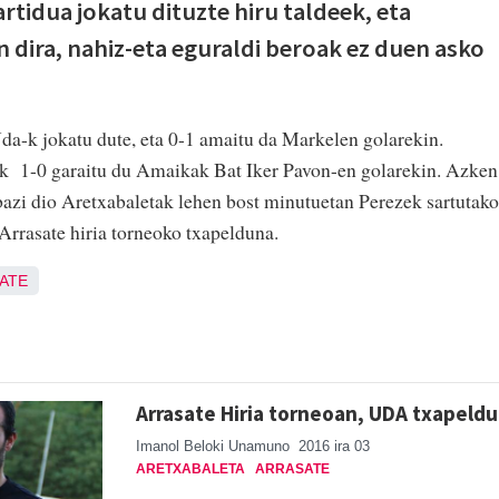
rtidua jokatu dituzte hiru taldeek, eta
n dira, nahiz-eta eguraldi beroak ez duen asko
a-k jokatu dute, eta 0-1 amaitu da Markelen golarekin.
ak 1-0 garaitu du Amaikak Bat Iker Pavon-en golarekin. Azken
abazi dio Aretxabaletak lehen bost minutuetan Perezek sartutako
Arrasate hiria torneoko txapelduna.
ATE
Arrasate Hiria torneoan, UDA txapeld
Imanol Beloki Unamuno
2016 ira 03
ARETXABALETA
ARRASATE