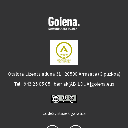
Otalora Lizentziaduna 31 · 20500 Arrasate (Gipuzkoa)
Tel.: 943 25 05 05 · berriak[ABILDUA]goiena.eus
CodeSyntaxek garatua