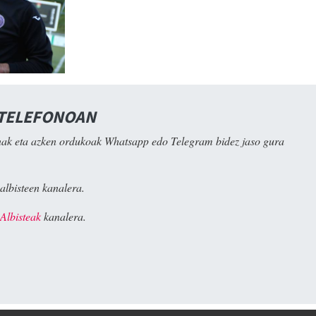
 TELEFONOAN
ak eta azken ordukoak Whatsapp edo Telegram bidez jaso gura
albisteen kanalera.
Albisteak
kanalera.