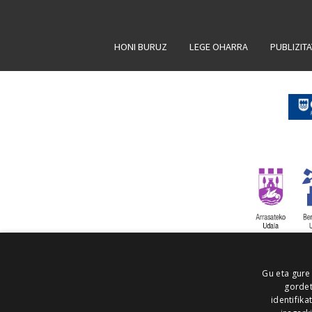
HONI BURUZ
LEGE OHARRA
PUBLIZIT
Gu eta gure
gordet
identifika