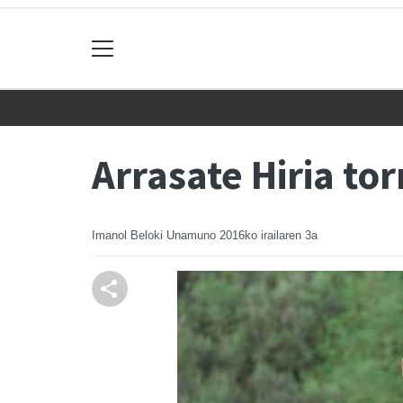
Arrasate Hiria t
Imanol Beloki Unamuno
2016ko irailaren 3a