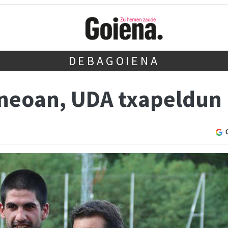
DEBAGOIENA
orneoan, UDA txapeldun