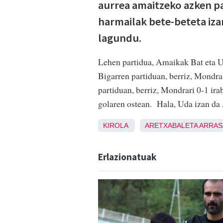
aurrea amaitzeko azken pa
harmailak bete-beteta iza
lagundu.
Lehen partidua, Amaikak Bat eta Ud
Bigarren partiduan, berriz, Mondr
partiduan, berriz, Mondrari 0-1 ir
golaren ostean. Hala, Uda izan da 
KIROLA
ARETXABALETA
ARRAS
Erlazionatuak