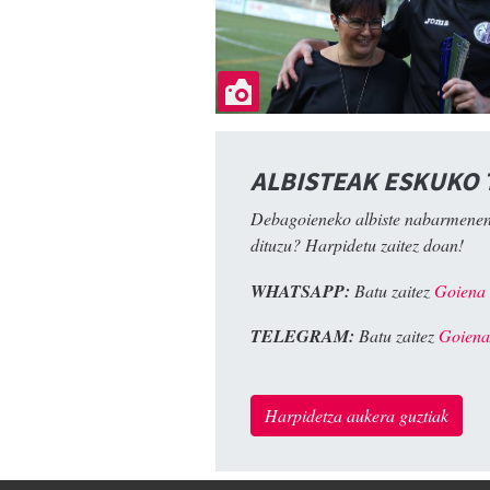
ALBISTEAK ESKUKO
Debagoieneko albiste nabarmenen
dituzu? Harpidetu zaitez doan!
WHATSAPP:
Batu zaitez
Goiena
TELEGRAM:
Batu zaitez
Goiena
Harpidetza aukera guztiak