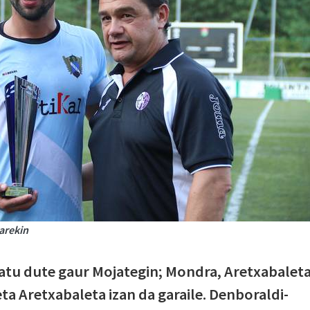
arekin
katu dute gaur Mojategin; Mondra, Aretxabalet
ta Aretxabaleta izan da garaile. Denboraldi-