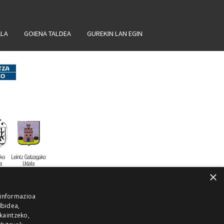
ALA
GOIENA TALDEA
GUREKIN LAN EGIN
×
 informazioa
lbidea,
skaintzeko,