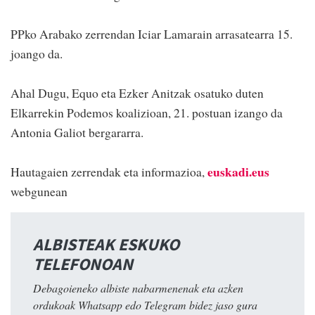
PPko Arabako zerrendan Iciar Lamarain arrasatearra 15.
joango da.
Ahal Dugu, Equo eta Ezker Anitzak osatuko duten
Elkarrekin Podemos koalizioan, 21. postuan izango da
Antonia Galiot bergararra.
euskadi.eus
Hautagaien zerrendak eta informazioa,
webgunean
ALBISTEAK ESKUKO
TELEFONOAN
Debagoieneko albiste nabarmenenak eta azken
ordukoak Whatsapp edo Telegram bidez jaso gura