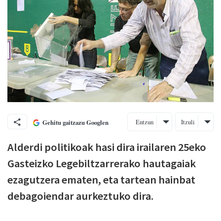
Entzun
Itzuli
Gehitu gaitzazu Googlen
Alderdi politikoak hasi dira irailaren 25eko
Gasteizko Legebiltzarrerako hautagaiak
ezagutzera ematen, eta tartean hainbat
debagoiendar aurkeztuko dira.