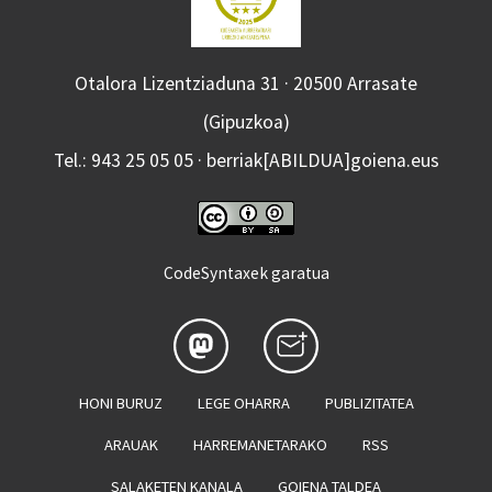
Otalora Lizentziaduna 31 · 20500 Arrasate
(Gipuzkoa)
Tel.: 943 25 05 05 · berriak[ABILDUA]goiena.eus
CodeSyntaxek garatua
HONI BURUZ
LEGE OHARRA
PUBLIZITATEA
ARAUAK
HARREMANETARAKO
RSS
SALAKETEN KANALA
GOIENA TALDEA