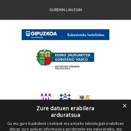
GUREKIN LAN EGIN
×
Zure datuen erabilera
arduratsua
Gu eta gure bazkideek cookieak eta antzeko teknologiak erabiltzen
ditugu zure gailuan informazioa gordetzeko eta eskuratzeko, eta