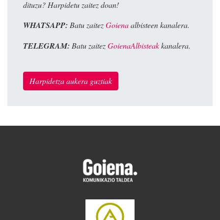
dituzu? Harpidetu zaitez doan!
WHATSAPP:
Batu zaitez
Goiena
albisteen kanalera.
TELEGRAM:
Batu zaitez
GoienaAlbisteak
kanalera.
Harpidetza aukera guztiak