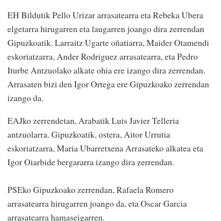
EH Bildutik Pello Urizar arrasatearra eta Rebeka Ubera
elgetarra hirugarren eta laugarren joango dira zerrendan
Gipuzkoatik. Larraitz Ugarte oñatiarra, Maider Otamendi
eskoriatzarra, Ander Rodriguez arrasatearra, eta Pedro
Iturbe Antzuolako alkate ohia ere izango dira zerrendan.
Arrasaten bizi den Igor Ortega ere Gipuzkoako zerrendan
izango da.
EAJko zerrendetan, Arabatik Luis Javier Telleria
antzuolarra. Gipuzkoatik, ostera, Aitor Urrutia
eskoriatzarra, Maria Ubarretxena Arrasateko alkatea eta
Igor Oiarbide bergararra izango dira zerrendan.
PSEko Gipuzkoako zerrendan, Rafaela Romero
arrasatearra hirugarren joango da, eta Oscar Garcia
arrasatearra hamaseigarren.