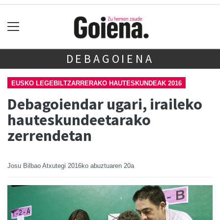
DEBAGOIENA
EUSKO LEGEBILTZARRERAKO HAUTESKUNDEAK 2016
Debagoiendar ugari, iraileko
hauteskundeetarako
zerrendetan
Josu Bilbao Atxutegi
2016ko abuztuaren 20a