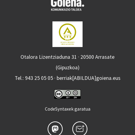
Otalora Lizentziaduna 31 · 20500 Arrasate
(Gipuzkoa)
Tel.: 943 25 05 05 · berriak[ABILDUA]goiena.eus
CodeSyntaxek garatua