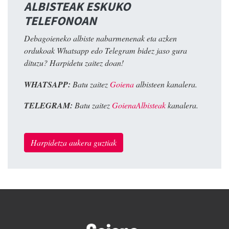
ALBISTEAK ESKUKO
TELEFONOAN
Debagoieneko albiste nabarmenenak eta azken
ordukoak Whatsapp edo Telegram bidez jaso gura
dituzu? Harpidetu zaitez doan!
WHATSAPP:
Batu zaitez
Goiena
albisteen kanalera.
TELEGRAM:
Batu zaitez
GoienaAlbisteak
kanalera.
Harpidetza aukera guztiak