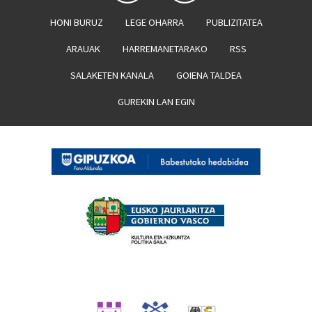
HONI BURUZ
LEGE OHARRA
PUBLIZITATEA
ARAUAK
HARREMANETARAKO
RSS
SALAKETEN KANALA
GOIENA TALDEA
GUREKIN LAN EGIN