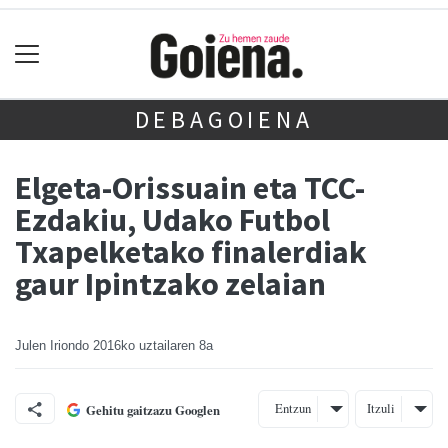
DEBAGOIENA
Elgeta-Orissuain eta TCC-
Ezdakiu, Udako Futbol
Txapelketako finalerdiak
gaur Ipintzako zelaian
Julen Iriondo
2016ko uztailaren 8a
Entzun
Itzuli
Gehitu gaitzazu Googlen