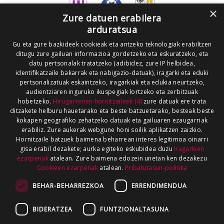
×
Zure datuen erabilera
arduratsua
Gu eta gure bazkideek cookieak eta antzeko teknologiak erabiltzen
ditugu zure gailuan informazioa gordetzeko eta eskuratzeko, eta
datu pertsonalak tratatzeko (adibidez, zure IP helbidea,
identifikatzaile bakarrak eta nabigazio-datuak), iragarki eta eduki
pertsonalizatuak eskaintzeko, iragarkiak eta edukia neurtzeko,
audientziaren inguruko ikuspegiak lortzeko eta zerbitzuak
hobetzeko.
Hirugarrenen hornitzaileek (4)
zure datuak ere trata
ditzakete helburu hauetarako eta beste batzuetarako, besteak beste
kokapen geografiko zehatzeko datuak eta gailuaren ezaugarriak
erabiliz. Zure aukerak webgune honi soilik aplikatzen zaizkio.
Hornitzaile batzuek baimena beharrean interes legitimoa oinarri
gisa erabil dezakete; aurka egiteko eskubidea duzu
Iragarkien
ezarpenak
atalean. Zure baimena edozein unetan ken dezakezu
Cookieen ezarpenak
atalean.
Pribatutasun-politika
BEHAR-BEHARREZKOA
ERRENDIMENDUA
BIDERATZEA
FUNTZIONALTASUNA