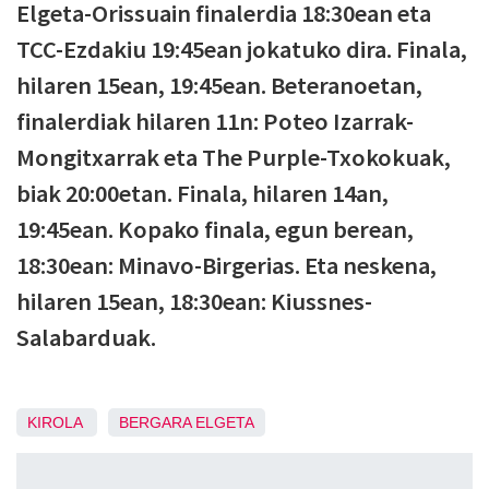
Elgeta-Orissuain finalerdia 18:30ean eta
TCC-Ezdakiu 19:45ean jokatuko dira. Finala,
hilaren 15ean, 19:45ean. Beteranoetan,
finalerdiak hilaren 11n: Poteo Izarrak-
Mongitxarrak eta The Purple-Txokokuak,
biak 20:00etan. Finala, hilaren 14an,
19:45ean. Kopako finala, egun berean,
18:30ean: Minavo-Birgerias. Eta neskena,
hilaren 15ean, 18:30ean: Kiussnes-
Salabarduak.
KIROLA
BERGARA
ELGETA