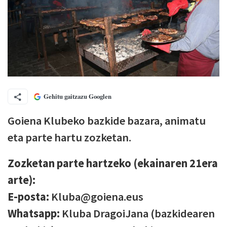
Gehitu gaitzazu Googlen
Goiena Klubeko bazkide bazara, animatu
eta parte hartu zozketan.
Zozketan parte hartzeko (ekainaren 21era
arte):
E-posta:
Kluba@goiena.eus
Whatsapp:
Kluba DragoiJana (bazkidearen