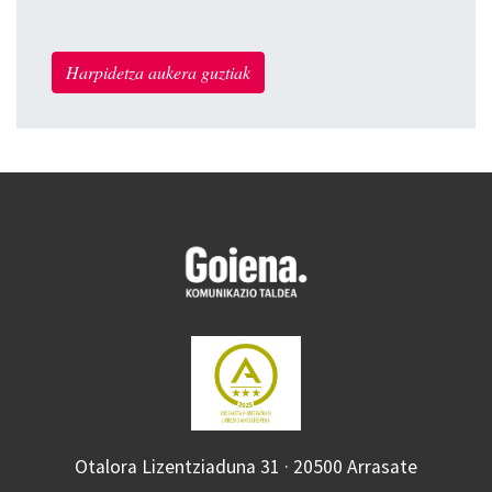
Harpidetza aukera guztiak
Otalora Lizentziaduna 31 · 20500 Arrasate