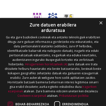
×
Zure datuen erabilera
arduratsua
Gu eta gure bazkideek cookieak eta antzeko teknologiak erabiltzen
ditugu zure gailuan informazioa gordetzeko eta eskuratzeko, eta
datu pertsonalak tratatzeko (adibidez, zure IP helbidea,
identifikatzaile bakarrak eta nabigazio-datuak), iragarki eta eduki
pertsonalizatuak eskaintzeko, iragarkiak eta edukia neurtzeko,
audientziaren inguruko ikuspegiak lortzeko eta zerbitzuak
hobetzeko.
Hirugarrenen hornitzaileek (4)
zure datuak ere trata
ditzakete helburu hauetarako eta beste batzuetarako, besteak beste
kokapen geografiko zehatzeko datuak eta gailuaren ezaugarriak
erabiliz. Zure aukerak webgune honi soilik aplikatzen zaizkio.
Hornitzaile batzuek baimena beharrean interes legitimoa oinarri
gisa erabil dezakete; aurka egiteko eskubidea duzu
Iragarkien
ezarpenak
atalean. Zure baimena edozein unetan ken dezakezu
Cookieen ezarpenak
atalean.
Pribatutasun-politika
BEHAR-BEHARREZKOA
ERRENDIMENDUA