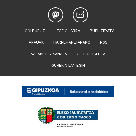
HONI BURUZ
LEGE OHARRA
PUBLIZITATEA
ARAUAK
HARREMANETARAKO
RSS
SALAKETEN KANALA
GOIENA TALDEA
GUREKIN LAN EGIN