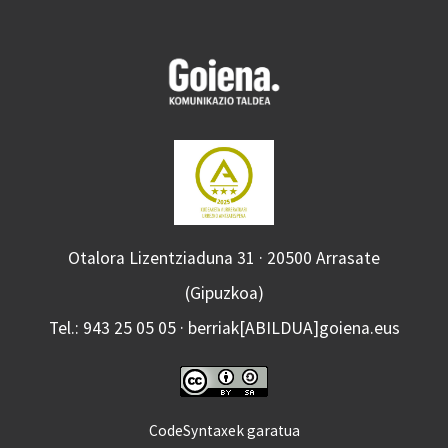
Otalora Lizentziaduna 31 · 20500 Arrasate
(Gipuzkoa)
Tel.: 943 25 05 05 · berriak[ABILDUA]goiena.eus
CodeSyntaxek garatua