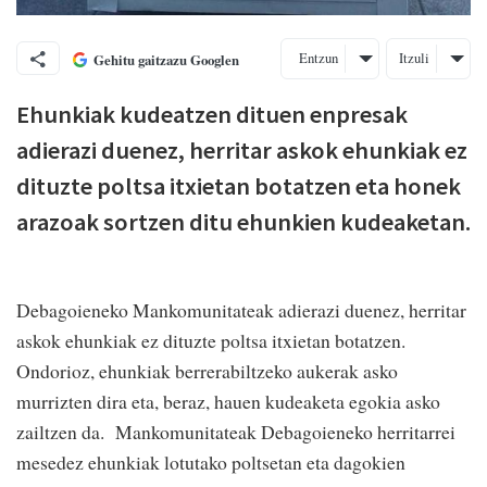
Entzun
Itzuli
Gehitu gaitzazu Googlen
Ehunkiak kudeatzen dituen enpresak
adierazi duenez, herritar askok ehunkiak ez
dituzte poltsa itxietan botatzen eta honek
arazoak sortzen ditu ehunkien kudeaketan.
Debagoieneko Mankomunitateak adierazi duenez, herritar
askok ehunkiak ez dituzte poltsa itxietan botatzen.
Ondorioz, ehunkiak berrerabiltzeko aukerak asko
murrizten dira eta, beraz, hauen kudeaketa egokia asko
zailtzen da. Mankomunitateak Debagoieneko herritarrei
mesedez ehunkiak lotutako poltsetan eta dagokien