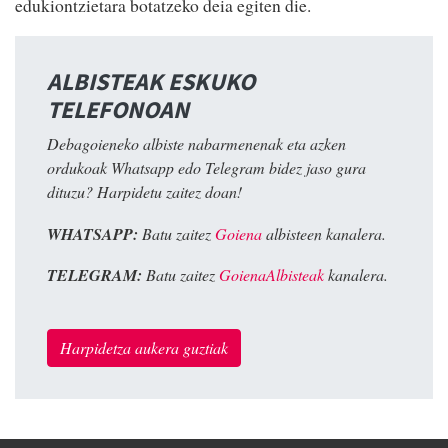
edukiontzietara botatzeko deia egiten die.
ALBISTEAK ESKUKO
TELEFONOAN
Debagoieneko albiste nabarmenenak eta azken
ordukoak Whatsapp edo Telegram bidez jaso gura
dituzu? Harpidetu zaitez doan!
WHATSAPP:
Batu zaitez
Goiena
albisteen kanalera.
TELEGRAM:
Batu zaitez
GoienaAlbisteak
kanalera.
Harpidetza aukera guztiak