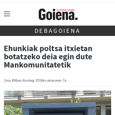
DEBAGOIENA
Ehunkiak poltsa itxietan
botatzeko deia egin dute
Mankomunitatetik
Josu Bilbao Atxutegi
2016ko ekainaren 7a