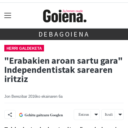
DEBAGOIENA
HERRI GALDEKETA
"Erabakien aroan sartu gara"
Independentistak sarearen
iritziz
Jon Berezibar
2016ko ekainaren 6a
Entzun
Itzuli
Gehitu gaitzazu Googlen