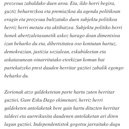
prozesua zabalduko duen aroa. Eta, ildo horri begira,
guztiz beharrezkoa eta premiazkoa da agenda politikoan
eragin eta prozesua bultzatuko duen subjektu politikoa
herriz herri metatu eta aktibatzea. Subjektu politiko berri
honek abertzaletasunetik askoz harago doan dimentsioa
izan beharko du eta, dibertsitatea oso kontutan hartuz,
demokrazian, justizia sozialean, eskubideetan eta
askatasunean oinarritutako etorkizun komun bat
partekatzeko prest dauden herritar guztiei zabalik egongo
beharko du.
Zorionak atzo galdeketetan parte hartu zuten herritar
guztiei, Gure Esku Dago ekimenari, herriz herri
galdeketen antolaketak bere gain hartu dituzten herritar
taldeei eta aurreikusita daudenen antolaketan ari diren
lagun guztiei. Independentistok gogotsu jarraituko dugu