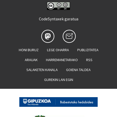
CodeSyntaxek garatua
HONI BURUZ
LEGE OHARRA
PUBLIZITATEA
ARAUAK
HARREMANETARAKO
RSS
SALAKETEN KANALA
GOIENA TALDEA
GUREKIN LAN EGIN