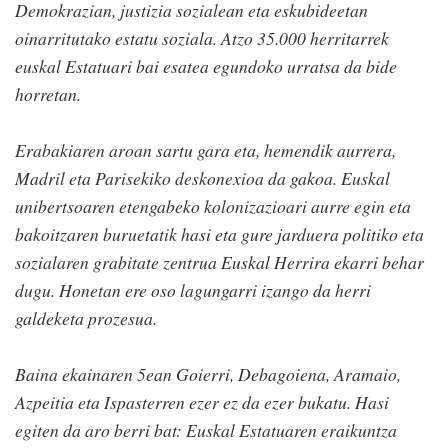
Demokrazian, justizia sozialean eta eskubideetan
oinarritutako estatu soziala. Atzo 35.000 herritarrek
euskal Estatuari bai esatea egundoko urratsa da bide
horretan.
Erabakiaren aroan sartu gara eta, hemendik aurrera,
Madril eta Parisekiko deskonexioa da gakoa. Euskal
unibertsoaren etengabeko kolonizazioari aurre egin eta
bakoitzaren buruetatik hasi eta gure jarduera politiko eta
sozialaren grabitate zentrua Euskal Herrira ekarri behar
dugu. Honetan ere oso lagungarri izango da herri
galdeketa prozesua.
Baina ekainaren 5ean Goierri, Debagoiena, Aramaio,
Azpeitia eta Ispasterren ezer ez da ezer bukatu. Hasi
egiten da aro berri bat: Euskal Estatuaren eraikuntza