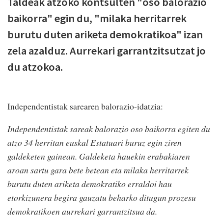
Taldeak atzoko kontsulten "oso balorazio
baikorra" egin du, "milaka herritarrek
burutu duten ariketa demokratikoa" izan
zela azalduz. Aurrekari garrantzitsutzat jo
du atzokoa.
Independentistak sarearen balorazio-idatzia:
Independentistak sareak balorazio oso baikorra egiten du
atzo 34 herritan euskal Estatuari buruz egin ziren
galdeketen gainean. Galdeketa hauekin erabakiaren
aroan sartu gara bete betean eta milaka herritarrek
burutu duten ariketa demokratiko erraldoi hau
etorkizunera begira gauzatu beharko ditugun prozesu
demokratikoen aurrekari garrantzitsua da.