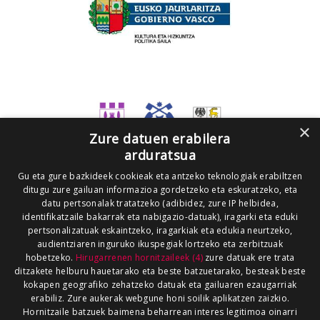
×
Zure datuen erabilera
arduratsua
Gu eta gure bazkideek cookieak eta antzeko teknologiak erabiltzen
ditugu zure gailuan informazioa gordetzeko eta eskuratzeko, eta
datu pertsonalak tratatzeko (adibidez, zure IP helbidea,
identifikatzaile bakarrak eta nabigazio-datuak), iragarki eta eduki
pertsonalizatuak eskaintzeko, iragarkiak eta edukia neurtzeko,
audientziaren inguruko ikuspegiak lortzeko eta zerbitzuak
hobetzeko.
Hirugarrenen hornitzaileek (4)
zure datuak ere trata
ditzakete helburu hauetarako eta beste batzuetarako, besteak beste
kokapen geografiko zehatzeko datuak eta gailuaren ezaugarriak
erabiliz. Zure aukerak webgune honi soilik aplikatzen zaizkio.
Hornitzaile batzuek baimena beharrean interes legitimoa oinarri