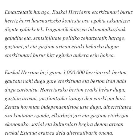
Emaitzetatik harago, Euskal Herriaren etorkizunari buruz
herriz herri hausnartzeko kontestu oso egokia eskaintzen
digute galdeketek. Iraganetik datozen inkomunikazioak
gainditu eta, sentsibilitate politiko zehatzetatik harago,
guztiontzat eta guztion artean eraiki beharko dugun
etorkizunari buruz hitz egiteko aukera ezin hobea.
Euskal Herrian bizi garen 3.000.000 herritarrok berton
gauzatu nahi dugu gure etorkizuna eta berton izan nahi
dugu zoriontsu. Horretarako berton eraiki behar dugu,
guztion artean, guztiontzako izango den etorkizun hori.
Zentzu horretan independentistok uste dugu, dibertsitatea
oso kontutan izanda, elkarbizitzari eta guztion etorkizun
ekonomiko, sozial eta kulturalari begira denon artean
euskal Estatua eratzea dela alternatibarik onena.