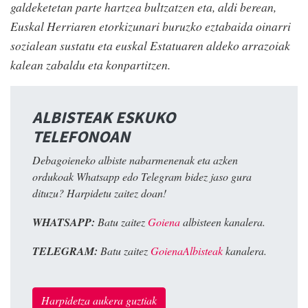
galdeketetan parte hartzea bultzatzen eta, aldi berean,
Euskal Herriaren etorkizunari buruzko eztabaida oinarri
sozialean sustatu eta euskal Estatuaren aldeko arrazoiak
kalean zabaldu eta konpartitzen.
ALBISTEAK ESKUKO
TELEFONOAN
Debagoieneko albiste nabarmenenak eta azken
ordukoak Whatsapp edo Telegram bidez jaso gura
dituzu? Harpidetu zaitez doan!
WHATSAPP:
Batu zaitez
Goiena
albisteen kanalera.
TELEGRAM:
Batu zaitez
GoienaAlbisteak
kanalera.
Harpidetza aukera guztiak