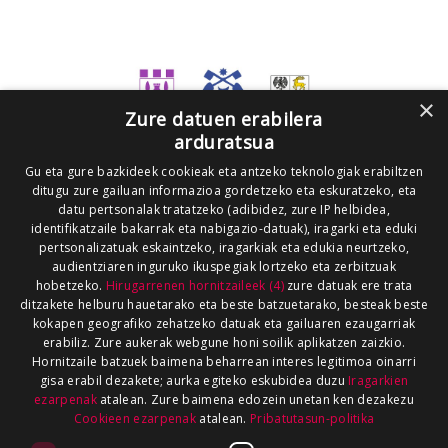
×
Zure datuen erabilera
arduratsua
Gu eta gure bazkideek cookieak eta antzeko teknologiak erabiltzen
ditugu zure gailuan informazioa gordetzeko eta eskuratzeko, eta
datu pertsonalak tratatzeko (adibidez, zure IP helbidea,
identifikatzaile bakarrak eta nabigazio-datuak), iragarki eta eduki
pertsonalizatuak eskaintzeko, iragarkiak eta edukia neurtzeko,
audientziaren inguruko ikuspegiak lortzeko eta zerbitzuak
hobetzeko.
Hirugarrenen hornitzaileek (4)
zure datuak ere trata
ditzakete helburu hauetarako eta beste batzuetarako, besteak beste
kokapen geografiko zehatzeko datuak eta gailuaren ezaugarriak
erabiliz. Zure aukerak webgune honi soilik aplikatzen zaizkio.
Hornitzaile batzuek baimena beharrean interes legitimoa oinarri
gisa erabil dezakete; aurka egiteko eskubidea duzu
Iragarkien
ezarpenak
atalean. Zure baimena edozein unetan ken dezakezu
Cookieen ezarpenak
atalean.
Pribatutasun-politika