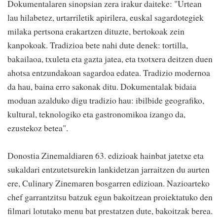
Dokumentalaren sinopsian zera irakur daiteke: "Urtean
lau hilabetez, urtarriletik apirilera, euskal sagardotegiek
milaka pertsona erakartzen dituzte, bertokoak zein
kanpokoak. Tradizioa bete nahi dute denek: tortilla,
bakailaoa, txuleta eta gazta jatea, eta txotxera deitzen duen
ahotsa entzundakoan sagardoa edatea. Tradizio modernoa
da hau, baina erro sakonak ditu. Dokumentalak bidaia
moduan azalduko digu tradizio hau: ibilbide geografiko,
kultural, teknologiko eta gastronomikoa izango da,
ezustekoz betea".
Donostia Zinemaldiaren 63. edizioak hainbat jatetxe eta
sukaldari entzutetsurekin lankidetzan jarraitzen du aurten
ere, Culinary Zinemaren bosgarren edizioan. Nazioarteko
chef garrantzitsu batzuk egun bakoitzean proiektatuko den
filmari lotutako menu bat prestatzen dute, bakoitzak berea.