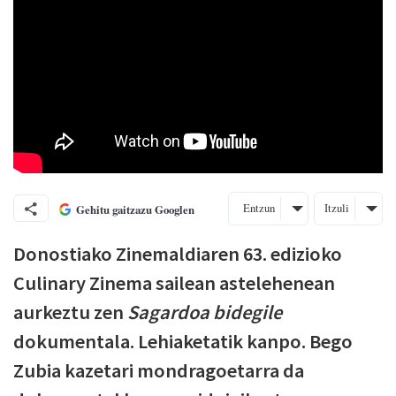
Entzun
Itzuli
Gehitu gaitzazu Googlen
Donostiako Zinemaldiaren 63. edizioko
Culinary Zinema sailean astelehenean
aurkeztu zen
Sagardoa bidegile
dokumentala. Lehiaketatik kanpo. Bego
Zubia kazetari mondragoetarra da