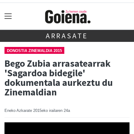
ARRASATE
DONOSTIA ZINEMALDIA 2015
Bego Zubia arrasatearrak
'Sagardoa bidegile'
dokumentala aurkeztu du
Zinemaldian
Eneko Azkarate
2015eko irailaren 24a