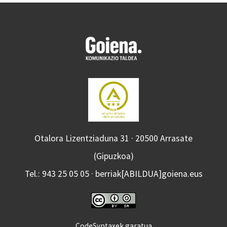
Otalora Lizentziaduna 31 · 20500 Arrasate
(Gipuzkoa)
Tel.: 943 25 05 05 · berriak[ABILDUA]goiena.eus
CodeSyntaxek garatua