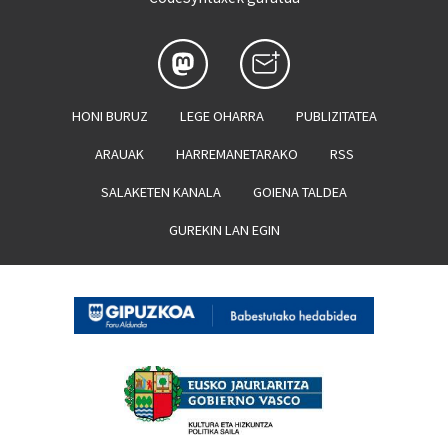
HONI BURUZ
LEGE OHARRA
PUBLIZITATEA
ARAUAK
HARREMANETARAKO
RSS
SALAKETEN KANALA
GOIENA TALDEA
GUREKIN LAN EGIN