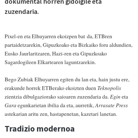
dokumental horren gidoigile eta
zuzendaria.
Pixel-en eta Elhuyarren ekoizpen bat da, ETBren
partaidetzarekin, Gipuzkoako eta Bizkaiko foru aldundien,
Eusko Jaurlaritzaren, Hazi-ren eta Gipuzkoako
Sagardogileen Elkartearen laguntzarekin.
Bego Zubiak Elhuyarren egiten du lan eta, hain justu ere,
erakunde horrek ETBerako ekoizten duen
Teknopolis
zientzia dibulgaziorako saioaren zuzendaria da.
Egin
eta
Gara
egunkarietan ibilia da eta, aurretik,
Arrasate Press
astekarian aritu zen, hastapenetan, kazetari lanetan.
Tradizio modernoa