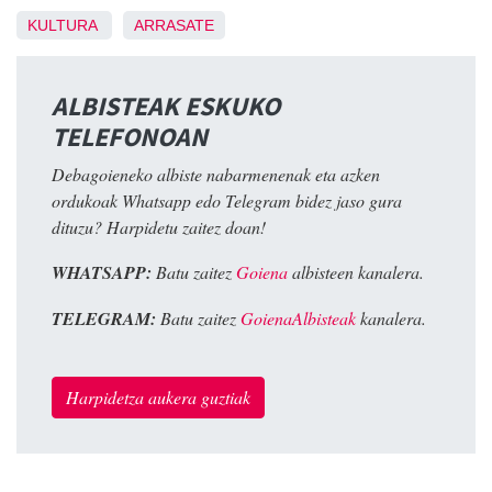
KULTURA
ARRASATE
ALBISTEAK ESKUKO
TELEFONOAN
Debagoieneko albiste nabarmenenak eta azken
ordukoak Whatsapp edo Telegram bidez jaso gura
dituzu? Harpidetu zaitez doan!
WHATSAPP:
Batu zaitez
Goiena
albisteen kanalera.
TELEGRAM:
Batu zaitez
GoienaAlbisteak
kanalera.
Harpidetza aukera guztiak