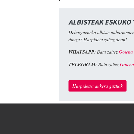
ALBISTEAK ESKUKO
Debagoieneko albiste nabarmenen
dituzu? Harpidetu zaitez doan!
WHATSAPP:
Batu zaitez
Goiena
TELEGRAM:
Batu zaitez
Goiena
Harpidetza aukera guztiak