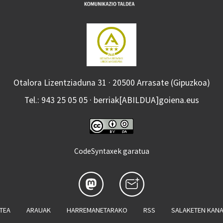
Otalora Lizentziaduna 31 · 20500 Arrasate (Gipuzkoa)
Tel.: 943 25 05 05 · berriak[ABILDUA]goiena.eus
CodeSyntaxek garatua
ATEA
ARAUAK
HARREMANETARAKO
RSS
SALAKETEN KAN