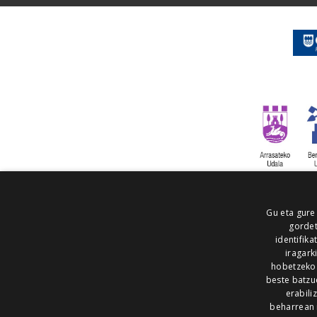
Gu eta gure
gordet
identifika
iragark
hobetzeko
beste batzu
erabili
beharrean 