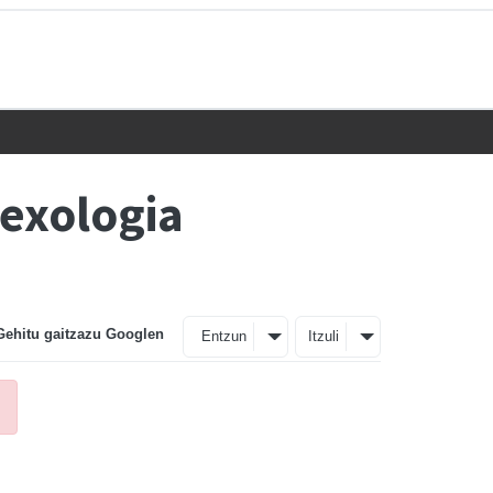
Sexologia
Gehitu gaitzazu Googlen
Entzun
Itzuli