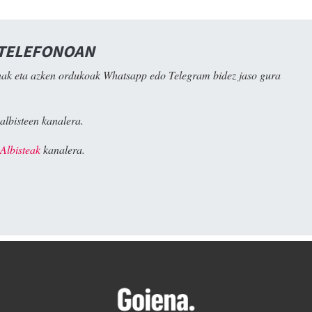
 TELEFONOAN
ak eta azken ordukoak Whatsapp edo Telegram bidez jaso gura
albisteen kanalera.
Albisteak
kanalera.