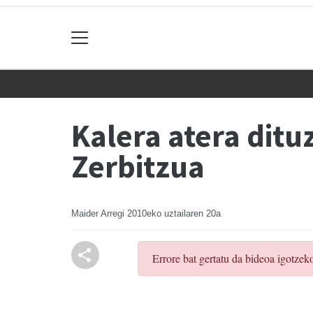
Kalera atera ditu
Zerbitzua
Maider Arregi
2010eko uztailaren 20a
Errore bat gertatu da bideoa igotzek
.