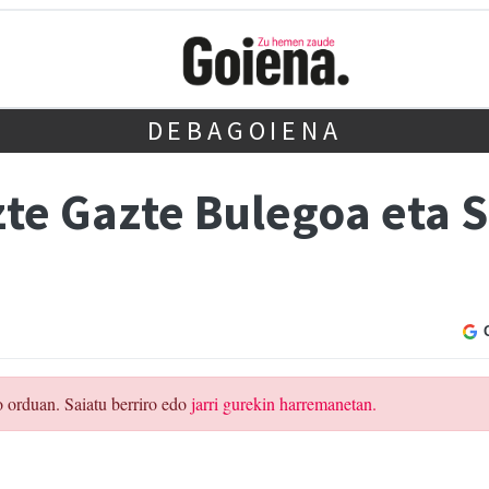
DEBAGOIENA
zte Gazte Bulegoa eta 
o orduan. Saiatu berriro edo
jarri gurekin harremanetan.