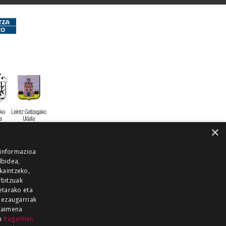
×
 informazioa
lbidea,
skaintzeko,
rbitzuak
etarako eta
 ezaugarriak
 baimena
zu
Iragarkien