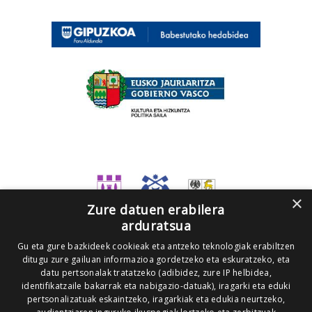
×
Zure datuen erabilera
arduratsua
Gu eta gure bazkideek cookieak eta antzeko teknologiak erabiltzen
ditugu zure gailuan informazioa gordetzeko eta eskuratzeko, eta
datu pertsonalak tratatzeko (adibidez, zure IP helbidea,
identifikatzaile bakarrak eta nabigazio-datuak), iragarki eta eduki
pertsonalizatuak eskaintzeko, iragarkiak eta edukia neurtzeko,