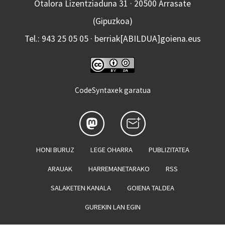
Otalora Lizentziaduna 31 · 20500 Arrasate
(Gipuzkoa)
Tel.: 943 25 05 05 · berriak[ABILDUA]goiena.eus
CodeSyntaxek garatua
HONI BURUZ
LEGE OHARRA
PUBLIZITATEA
ARAUAK
HARREMANETARAKO
RSS
SALAKETEN KANALA
GOIENA TALDEA
GUREKIN LAN EGIN