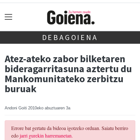
DEBAGOIENA
Atez-ateko zabor bilketaren
bideragarritasuna aztertu du
Mankomunitateko zerbitzu
buruak
Andoni Goiti
2010eko abuztuaren 3a
Errore bat gertatu da bideoa igotzeko orduan. Saiatu berriro
edo
jarri gurekin harremanetan.