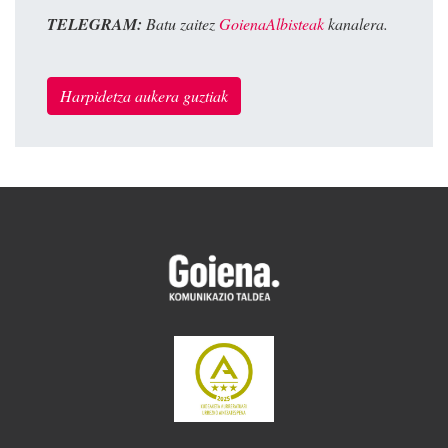
TELEGRAM:
Batu zaitez
GoienaAlbisteak
kanalera.
Harpidetza aukera guztiak