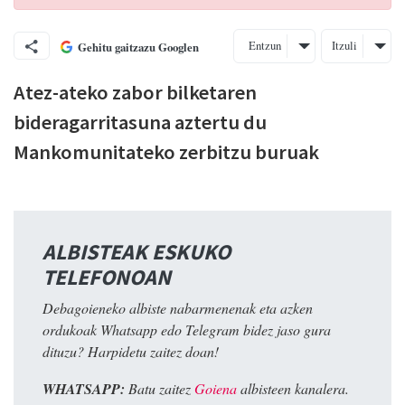
Entzun
Itzuli
Gehitu gaitzazu Googlen
Atez-ateko zabor bilketaren
bideragarritasuna aztertu du
Mankomunitateko zerbitzu buruak
ALBISTEAK ESKUKO
TELEFONOAN
Debagoieneko albiste nabarmenenak eta azken
ordukoak Whatsapp edo Telegram bidez jaso gura
dituzu? Harpidetu zaitez doan!
WHATSAPP:
Batu zaitez
Goiena
albisteen kanalera.