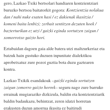
gero, Lazkao Txiki bertsolari handiaren kontzientziari
buruzko bertsoa baitatorkit gogora:
Kontzientzia nolakua
dan / nahi nuke esaten hasi / ez dakienak ikasitzia /
komeni baita lenbizi; zerbait sentitzen dezuten hoek /
bazterturikan ez utzi / gaizki eginda sortutzen zaigun /
xomorrotxo gaizto hori.
Eztabaidan dagoen gaia alde batera utzi maltzurkeriaz eta
batzuk hain gustuko duzuen inpunitate dialektikoa
aprobetxatuz zure pozoi guztia bota duzu gaztearen
kontra.
Lazkao Txikik esandakoak
–gaizki eginda sortutzen
zaigun zomorro gaizto horrek–
seguru nago zure barruko
errainak mugiaraziko dizkizula, baldin eta kontzientziarik
baldin badaukazu, behintzat, zeren idatzi horretan
erakusten duzun amorrua ikusita ez baitirudi