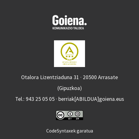
Otalora Lizentziaduna 31 · 20500 Arrasate
(Gipuzkoa)
Tel.: 943 25 05 05 · berriak[ABILDUA]goiena.eus
CodeSyntaxek garatua