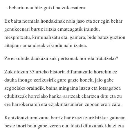
... behartu nau hitz gutxi batzuk esatera.
Ez baita normala hondakinak nola jaso eta zer egin behar
genukeenari buruz iritzia emateagatik iraindu,
mespretxatu, kriminalizatu eta, gainera, bide batez guztion
aitajaun-amandreak zikindu nahi izatea.
Ze eskubide daukazu zuk pertsonak horrela tratatzeko?
Zuk diozun 35 urteko historia difamatzaile horrekin ez
dauka inongo zerikusirik gure gazte honek, jaio gabe
zegoelako oraindik, baina mingaina luzea eta lotsagabea
edukitzeak horrelako hanka-sartzeak ekartzen ditu eta zu
ere harrokeriaren eta ezjakintasunaren zepoan erori zara.
Kontzientziaren zama berriz har ezazu zure bizkar gainean
beste inori bota gabe, zeren eta, idatzi dituzunak idatzi eta