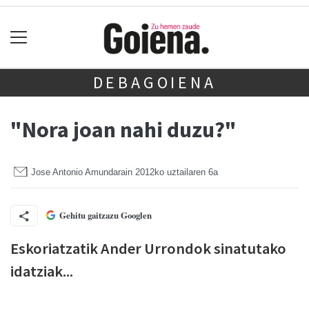
DEBAGOIENA
"Nora joan nahi duzu?"
Jose Antonio Amundarain
2012ko uztailaren 6a
Gehitu gaitzazu Googlen
Eskoriatzatik Ander Urrondok sinatutako
idatziak...