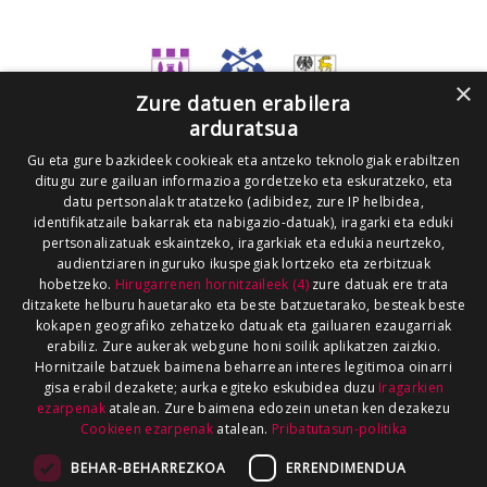
×
Zure datuen erabilera
arduratsua
Gu eta gure bazkideek cookieak eta antzeko teknologiak erabiltzen
ditugu zure gailuan informazioa gordetzeko eta eskuratzeko, eta
datu pertsonalak tratatzeko (adibidez, zure IP helbidea,
identifikatzaile bakarrak eta nabigazio-datuak), iragarki eta eduki
pertsonalizatuak eskaintzeko, iragarkiak eta edukia neurtzeko,
audientziaren inguruko ikuspegiak lortzeko eta zerbitzuak
hobetzeko.
Hirugarrenen hornitzaileek (4)
zure datuak ere trata
ditzakete helburu hauetarako eta beste batzuetarako, besteak beste
kokapen geografiko zehatzeko datuak eta gailuaren ezaugarriak
erabiliz. Zure aukerak webgune honi soilik aplikatzen zaizkio.
Hornitzaile batzuek baimena beharrean interes legitimoa oinarri
gisa erabil dezakete; aurka egiteko eskubidea duzu
Iragarkien
ezarpenak
atalean. Zure baimena edozein unetan ken dezakezu
Cookieen ezarpenak
atalean.
Pribatutasun-politika
BEHAR-BEHARREZKOA
ERRENDIMENDUA