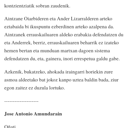
kontzientziatik sobran zaudenik.
Aintzane Oiarbideren eta Ander Lizarralderen arteko
eztabaida bi ikuspuntu ezberdinen arteko azalpena da.
Aintzanek errauskailuaren aldeko erabakia defendatzen du
eta Anderrek, berriz, errauskailuaren beharrik ez izateko
hemen bertan eta munduan martxan dagoen sistema
defendatzen du, eta, gainera, inori errespetua galdu gabe.
Azkenik, bukatzeko, ahokada iraingarri horiekin zure
asmoa aldeetako bat jokoz kanpo uztea baldin bada, ziur
egon zaitez ez duzula lortuko.
--------------------
Jose Antonio Amundarain
Oñati