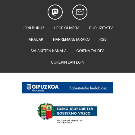
HONI BURUZ
LEGE OHARRA
PUBLIZITATEA
ARAUAK
HARREMANETARAKO
RSS
SALAKETEN KANALA
GOIENA TALDEA
GUREKIN LAN EGIN