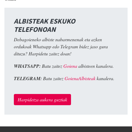
ALBISTEAK ESKUKO
TELEFONOAN
Debagoieneko albiste nabarmenenak eta azken
ordukoak Whatsapp edo Telegram bidez jaso gura
dituzu? Harpidetu zaitez doan!
WHATSAPP:
Batu zaitez
Goiena
albisteen kanalera.
TELEGRAM:
Batu zaitez
GoienaAlbisteak
kanalera.
Harpidetza aukera guztiak