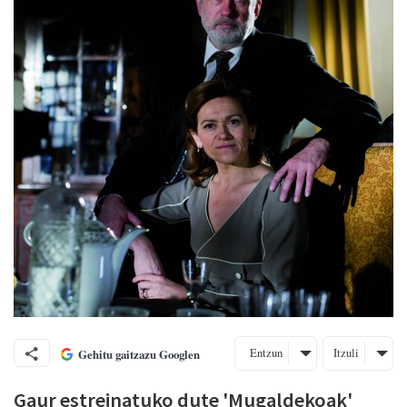
Entzun
Itzuli
Gehitu gaitzazu Googlen
Gaur estreinatuko dute 'Mugaldekoak'