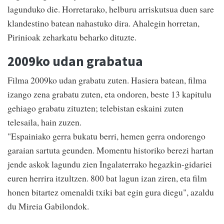
lagunduko die. Horretarako, helburu arriskutsua duen sare
klandestino batean nahastuko dira. Ahalegin horretan,
Pirinioak zeharkatu beharko dituzte.
2009ko udan grabatua
Filma 2009ko udan grabatu zuten. Hasiera batean, filma
izango zena grabatu zuten, eta ondoren, beste 13 kapitulu
gehiago grabatu zituzten; telebistan eskaini zuten
telesaila, hain zuzen.
"Espainiako gerra bukatu berri, hemen gerra ondorengo
garaian sartuta geunden. Momentu historiko berezi hartan
jende askok lagundu zien Ingalaterrako hegazkin-gidariei
euren herrira itzultzen. 800 bat lagun izan ziren, eta film
honen bitartez omenaldi txiki bat egin gura diegu", azaldu
du Mireia Gabilondok.