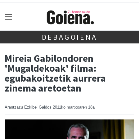
DEBAGOIENA
Mireia Gabilondoren
'Mugaldekoak' filma:
egubakoitzetik aurrera
zinema aretoetan
Arantzazu Ezkibel Galdos
2011ko martxoaren 18a