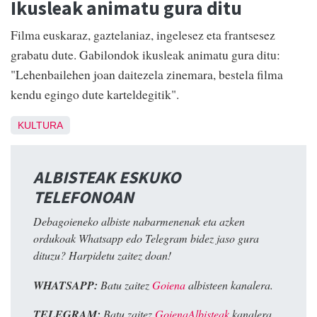
Ikusleak animatu gura ditu
Filma euskaraz, gaztelaniaz, ingelesez eta frantsesez
grabatu dute. Gabilondok ikusleak animatu gura ditu:
"Lehenbailehen joan daitezela zinemara, bestela filma
kendu egingo dute karteldegitik".
KULTURA
ALBISTEAK ESKUKO
TELEFONOAN
Debagoieneko albiste nabarmenenak eta azken
ordukoak Whatsapp edo Telegram bidez jaso gura
dituzu? Harpidetu zaitez doan!
WHATSAPP:
Batu zaitez
Goiena
albisteen kanalera.
TELEGRAM:
Batu zaitez
GoienaAlbisteak
kanalera.