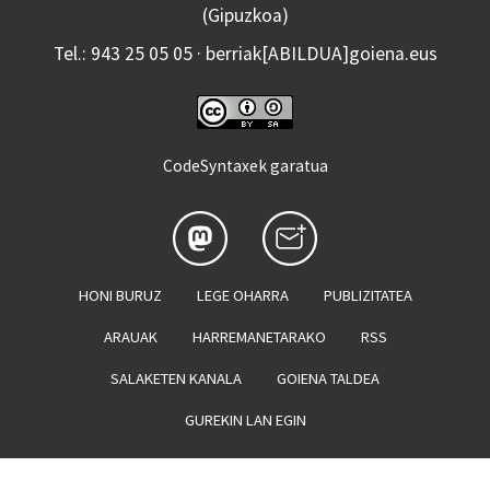
(Gipuzkoa)
Tel.: 943 25 05 05 · berriak[ABILDUA]goiena.eus
CodeSyntaxek garatua
HONI BURUZ
LEGE OHARRA
PUBLIZITATEA
ARAUAK
HARREMANETARAKO
RSS
SALAKETEN KANALA
GOIENA TALDEA
GUREKIN LAN EGIN