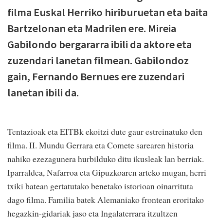
filma Euskal Herriko hiriburuetan eta baita
Bartzelonan eta Madrilen ere. Mireia
Gabilondo bergararra ibili da aktore eta
zuzendari lanetan filmean. Gabilondoz
gain, Fernando Bernues ere zuzendari
lanetan ibili da.
Tentazioak eta EITBk ekoitzi dute gaur estreinatuko den
filma. II. Mundu Gerrara eta Comete sarearen historia
nahiko ezezagunera hurbilduko ditu ikusleak lan berriak.
Iparraldea, Nafarroa eta Gipuzkoaren arteko mugan, herri
txiki batean gertatutako benetako istorioan oinarrituta
dago filma. Familia batek Alemaniako frontean eroritako
hegazkin-gidariak jaso eta Ingalaterrara itzultzen