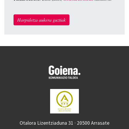
Harpidetza aukera guztiak
Otalora Lizentziaduna 31 · 20500 Arrasate