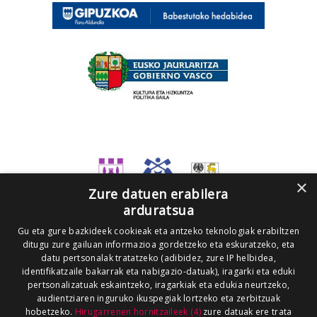
×
Zure datuen erabilera
arduratsua
Gu eta gure bazkideek cookieak eta antzeko teknologiak erabiltzen
ditugu zure gailuan informazioa gordetzeko eta eskuratzeko, eta
datu pertsonalak tratatzeko (adibidez, zure IP helbidea,
identifikatzaile bakarrak eta nabigazio-datuak), iragarki eta eduki
pertsonalizatuak eskaintzeko, iragarkiak eta edukia neurtzeko,
audientziaren inguruko ikuspegiak lortzeko eta zerbitzuak
hobetzeko.
Hirugarrenen hornitzaileek (4)
zure datuak ere trata