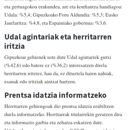
eta gertuagokoa erakundea, are eta konfiantza handiagoa:
Udala: %5,4; Gipuzkoako Foru Aldundia: %5,3; Eusko
Jaurlaritza: %4,8, eta Espainiako gobernua: %3,6.
Udal agintariak eta herritarren
iritzia
Gipuzkoar gehienek uste dute Udal agintariek gutxi
(%42,6) edo batere ez (%36,2) interesatzen direla
herritarren iritziez, hau da, ez dituztela haien nahiak,
esanak edo iritziak aintzat hartzen.
Prentsa idatzia informatzeko
Herritarren gehiengoak dio prentsa idatzia erabiltzen
duela informatzeko. Herritarrak titularrekin geratzen dira
eta informazio garbia eta zehatza eskatzen dute.