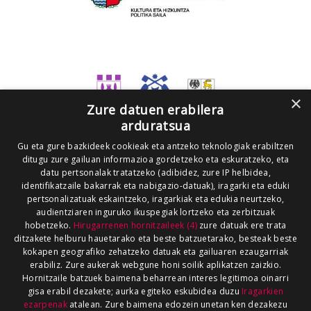
×
Zure datuen erabilera
arduratsua
Gu eta gure bazkideek cookieak eta antzeko teknologiak erabiltzen
ditugu zure gailuan informazioa gordetzeko eta eskuratzeko, eta
datu pertsonalak tratatzeko (adibidez, zure IP helbidea,
identifikatzaile bakarrak eta nabigazio-datuak), iragarki eta eduki
pertsonalizatuak eskaintzeko, iragarkiak eta edukia neurtzeko,
audientziaren inguruko ikuspegiak lortzeko eta zerbitzuak
hobetzeko.
Hirugarrenen hornitzaileek (4)
zure datuak ere trata
ditzakete helburu hauetarako eta beste batzuetarako, besteak beste
kokapen geografiko zehatzeko datuak eta gailuaren ezaugarriak
erabiliz. Zure aukerak webgune honi soilik aplikatzen zaizkio.
Hornitzaile batzuek baimena beharrean interes legitimoa oinarri
gisa erabil dezakete; aurka egiteko eskubidea duzu
Iragarkien
ezarpenak
atalean. Zure baimena edozein unetan ken dezakezu