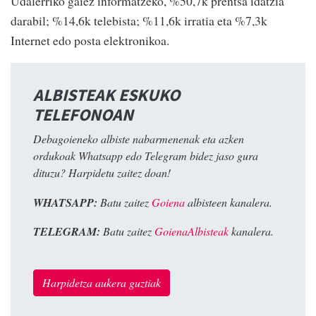
Udalerriko gaiez informatzeko, %50,7k prentsa idatzia
darabil; %14,6k telebista; %11,6k irratia eta %7,3k
Internet edo posta elektronikoa.
ALBISTEAK ESKUKO
TELEFONOAN
Debagoieneko albiste nabarmenenak eta azken
ordukoak Whatsapp edo Telegram bidez jaso gura
dituzu? Harpidetu zaitez doan!
WHATSAPP:
Batu zaitez
Goiena
albisteen kanalera.
TELEGRAM:
Batu zaitez
GoienaAlbisteak
kanalera.
Harpidetza aukera guztiak