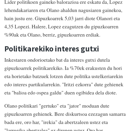
Lider politikoen gaineko balorazioa ere eskatu da, Lopez
lehendakariaren eta Olano ahaldun nagusiaren gainekoa,
hain justu ere. Gipuzkoarrek 5,03 jarri diote Olanori eta
4,35 Lopezi. Halere, Lopez ezagutzen du gipuzkoarren
%90ak eta Olano, berriz, gipuzkoarren erdiak.
Politikarekiko interes gutxi
Inkestaren ondorioetako bat da interes gutxi dutela
gipuzkoarrek politikarekiko. Ia %70ek erakusten du hori
eta horietako batzuek lotzen dute politika ustelkeriarekin
edo interes partikularrekin. "Iritzi ezkorra" dute gehienek
eta "balioa edo ospea galdu" duen ogibidea dela diote.
Olano politikari "gertuko" eta "jator" moduan dute
gipuzkoarren gehienek. Bere diskurtsoa ezezagun samarra
bada ere, oro har, "irekia" da abertzaleen ustez eta
"larregiko abertzalea" ez direnen ustez. Oro har,