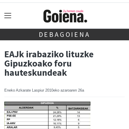
DEBAGOIENA
EAJk irabaziko lituzke
Gipuzkoako foru
hauteskundeak
Eneko Azkarate Laspiur
2010eko azaroaren 26a