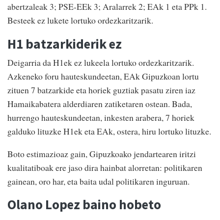
abertzaleak 3; PSE-EEk 3; Aralarrek 2; EAk 1 eta PPk 1.
Besteek ez lukete lortuko ordezkaritzarik.
H1 batzarkiderik ez
Deigarria da H1ek ez lukeela lortuko ordezkaritzarik.
Azkeneko foru hauteskundeetan, EAk Gipuzkoan lortu
zituen 7 batzarkide eta horiek guztiak pasatu ziren iaz
Hamaikabatera alderdiaren zatiketaren ostean. Bada,
hurrengo hauteskundeetan, inkesten arabera, 7 horiek
galduko lituzke H1ek eta EAk, ostera, hiru lortuko lituzke.
Boto estimazioaz gain, Gipuzkoako jendartearen iritzi
kualitatiboak ere jaso dira hainbat alorretan: politikaren
gainean, oro har, eta baita udal politikaren inguruan.
Olano Lopez baino hobeto