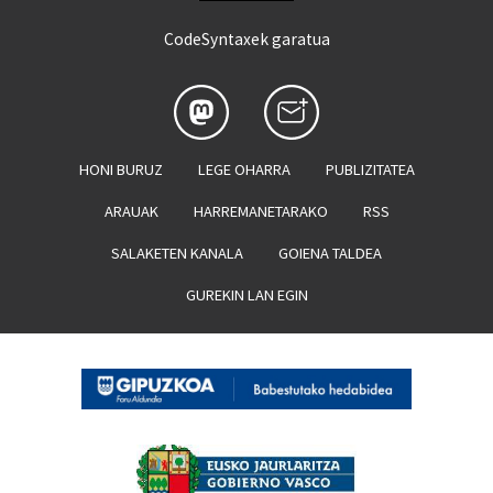
CodeSyntaxek garatua
HONI BURUZ
LEGE OHARRA
PUBLIZITATEA
ARAUAK
HARREMANETARAKO
RSS
SALAKETEN KANALA
GOIENA TALDEA
GUREKIN LAN EGIN