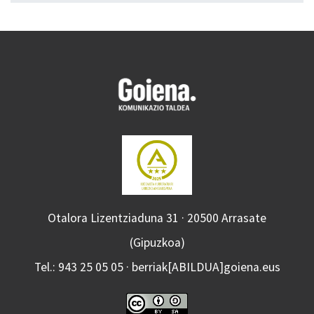
Otalora Lizentziaduna 31 · 20500 Arrasate
(Gipuzkoa)
Tel.: 943 25 05 05 · berriak[ABILDUA]goiena.eus