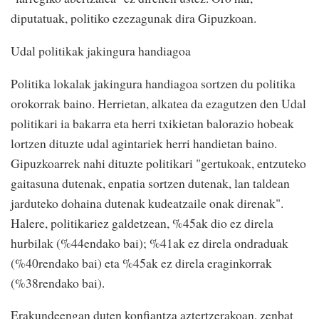
diputatuak, politiko ezezagunak dira Gipuzkoan.
Udal politikak jakingura handiagoa
Politika lokalak jakingura handiagoa sortzen du politika
orokorrak baino. Herrietan, alkatea da ezagutzen den Udal
politikari ia bakarra eta herri txikietan balorazio hobeak
lortzen dituzte udal agintariek herri handietan baino.
Gipuzkoarrek nahi dituzte politikari "gertukoak, entzuteko
gaitasuna dutenak, enpatia sortzen dutenak, lan taldean
jarduteko dohaina dutenak kudeatzaile onak direnak".
Halere, politikariez galdetzean, %45ak dio ez direla
hurbilak (%44endako bai); %41ak ez direla ondraduak
(%40rendako bai) eta %45ak ez direla eraginkorrak
(%38rendako bai).
Erakundeengan duten konfiantza aztertzerakoan, zenbat