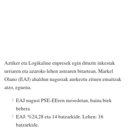
Aztiker eta Logikaline enpresek egin dituzte inkestak
urriaren eta azaroko lehen astearen bitartean. Markel
Olano (EAJ) ahaldun nagusiak aurkeztu zituen emaitzak
atzo, eguena.
EAJ nagusi PSE-EEren mesedetan, baina biek
behera
EAJ: %24,28 eta 14 batzarkide. Lehen: 16
batzarkide.