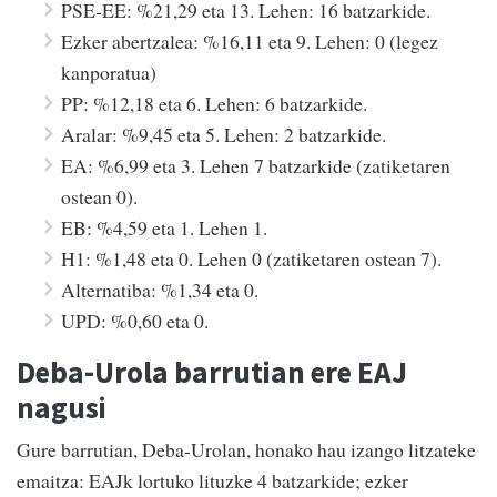
PSE-EE: %21,29 eta 13. Lehen: 16 batzarkide.
Ezker abertzalea: %16,11 eta 9. Lehen: 0 (legez
kanporatua)
PP: %12,18 eta 6. Lehen: 6 batzarkide.
Aralar: %9,45 eta 5. Lehen: 2 batzarkide.
EA: %6,99 eta 3. Lehen 7 batzarkide (zatiketaren
ostean 0).
EB: %4,59 eta 1. Lehen 1.
H1: %1,48 eta 0. Lehen 0 (zatiketaren ostean 7).
Alternatiba: %1,34 eta 0.
UPD: %0,60 eta 0.
Deba-Urola barrutian ere EAJ
nagusi
Gure barrutian, Deba-Urolan, honako hau izango litzateke
emaitza: EAJk lortuko lituzke 4 batzarkide; ezker