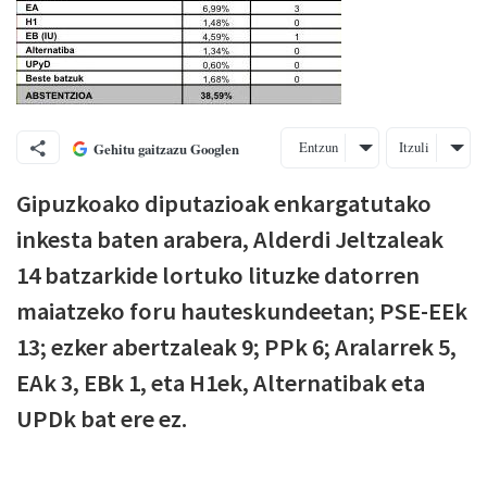
Entzun
Itzuli
Gehitu gaitzazu Googlen
Gipuzkoako diputazioak enkargatutako
inkesta baten arabera, Alderdi Jeltzaleak
14 batzarkide lortuko lituzke datorren
maiatzeko foru hauteskundeetan; PSE-EEk
13; ezker abertzaleak 9; PPk 6; Aralarrek 5,
EAk 3, EBk 1, eta H1ek, Alternatibak eta
UPDk bat ere ez.