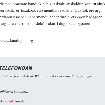
ekimen honetan: handiak nahiz txikiak; euskaldun kopuru altu
iberakoak, errioxakoak edo mendialdekoak… Guztiok ere argi
erdaren itsasoan nabarmendu behar direla, eta egon badagoen
 argitara ekarri behar dela" irakurri dugu katalogoaren
 www.katalogoa.org
 TELEFONOAN
ak eta azken ordukoak Whatsapp edo Telegram bidez jaso gura
albisteen kanalera.
Albisteak
kanalera.