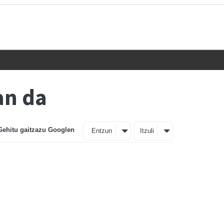
an da
Gehitu gaitzazu Googlen
Entzun
Itzuli