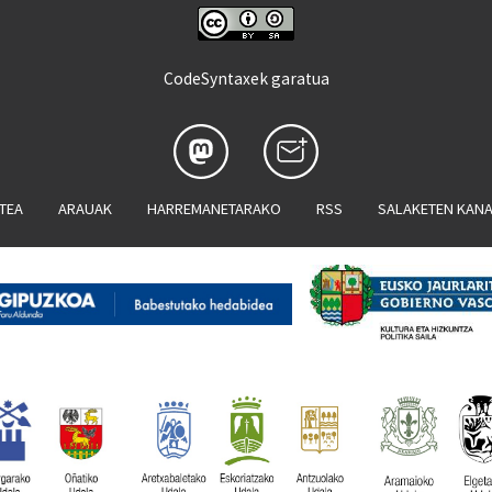
CodeSyntaxek garatua
ATEA
ARAUAK
HARREMANETARAKO
RSS
SALAKETEN KAN