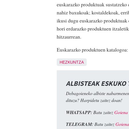
euskarazko produktuak sustatzeko 
nahiz baxukoak; kostaldekoak, err
ikusi dugu euskarazko produktuak 
hori erdarazko produktuen itzaletik
hitzaurrean.
Euskarazko produktuen katalogoa:
HEZKUNTZA
ALBISTEAK ESKUKO
Debagoieneko albiste nabarmenen
dituzu? Harpidetu zaitez doan!
WHATSAPP:
Batu zaitez
Goiena
TELEGRAM:
Batu zaitez
Goiena