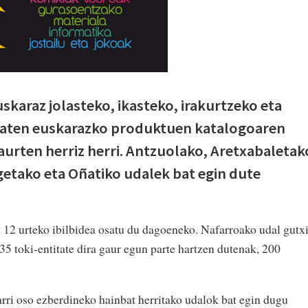
skaraz jolasteko, ikasteko, irakurtzeko eta
zaten euskarazko produktuen katalogoaren
aurten herriz herri. Antzuolako, Aretxabaletak
getako eta Oñatiko udalek bat egin dute
12 urteko ibilbidea osatu du dagoeneko. Nafarroako udal gutx
5 toki-entitate dira gaur egun parte hartzen dutenak, 200
arri oso ezberdineko hainbat herritako udalok bat egin dugu