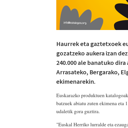
Haurrek eta gaztetxoek eu
gozatzeko aukera izan de
240.000 ale banatuko dira 
Arrasateko, Bergarako, El
ekimenarekin.
Euskarazko produktuen katalogoak 
batzuek abiatu zuten ekimena eta 13
udaletik gora guztira.
"Euskal Herriko lurralde eta ezaug