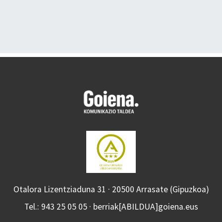
Otalora Lizentziaduna 31 · 20500 Arrasate (Gipuzkoa)
Tel.: 943 25 05 05 · berriak[ABILDUA]goiena.eus