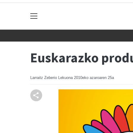
Euskarazko prod
Larraitz Zeberio Lekuona
2010eko azaroaren 25a