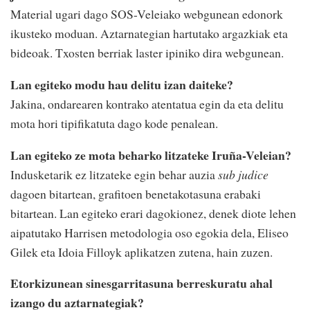
Material ugari dago SOS-Veleiako webgunean edonork
ikusteko moduan. Aztarnategian hartutako argazkiak eta
bideoak. Txosten berriak laster ipiniko dira webgunean.
Lan egiteko modu hau delitu izan daiteke?
Jakina, ondarearen kontrako atentatua egin da eta delitu
mota hori tipifikatuta dago kode penalean.
Lan egiteko ze mota beharko litzateke Iruña-Veleian?
Indusketarik ez litzateke egin behar auzia
sub judice
dagoen bitartean, grafitoen benetakotasuna erabaki
bitartean. Lan egiteko erari dagokionez, denek diote lehen
aipatutako Harrisen metodologia oso egokia dela, Eliseo
Gilek eta Idoia Filloyk aplikatzen zutena, hain zuzen.
Etorkizunean sinesgarritasuna berreskuratu ahal
izango du aztarnategiak?