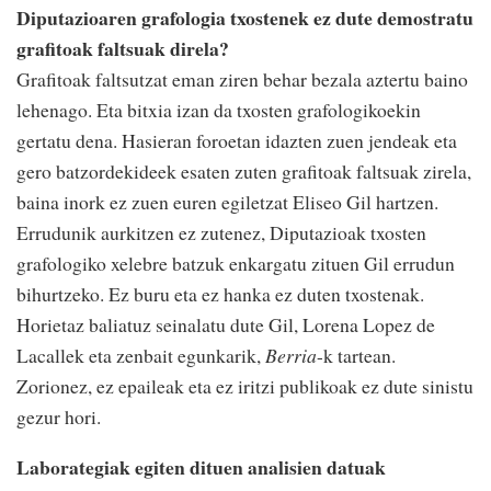
Diputazioaren grafologia txostenek ez dute demostratu
grafitoak faltsuak direla?
Grafitoak faltsutzat eman ziren behar bezala aztertu baino
lehenago. Eta bitxia izan da txosten grafologikoekin
gertatu dena. Hasieran foroetan idazten zuen jendeak eta
gero batzordekideek esaten zuten grafitoak faltsuak zirela,
baina inork ez zuen euren egiletzat Eliseo Gil hartzen.
Errudunik aurkitzen ez zutenez, Diputazioak txosten
grafologiko xelebre batzuk enkargatu zituen Gil errudun
bihurtzeko. Ez buru eta ez hanka ez duten txostenak.
Horietaz baliatuz seinalatu dute Gil, Lorena Lopez de
Lacallek eta zenbait egunkarik,
Berria
-k tartean.
Zorionez, ez epaileak eta ez iritzi publikoak ez dute sinistu
gezur hori.
Laborategiak egiten dituen analisien datuak