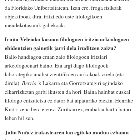
da Floridako Unibertsitatean. Izan ere, froga fisikoak
objektiboak dira, iritzi edo uste filologikoen
mendekotasunik gabekoak.
Iruña-Veleiako kasuan filologoen iritzia arkeologoen
ebidentzien gainetik jarri dela iruditzen zaizu?
Balio handiagoa eman zaio filologoen iritziari
arkeologoenari baino. Eta argi dago filologoek
laborategiko analisi zientifikoen aurkakoak zirela (eta
direla).
Berria
-k Lakarra eta Gorrotxategiri egindako
elkarrizketan garbi ikusten da hori. Baina hainbat euskal
filologo entzutetsu ez dator bat aipaturiko biekin. Henrike
Knörr zena bera ere ez. Zoritxarrez, erabakia hartu baino
lehen hil zen.
Julio Nuñez irakaslearen lan egiteko modua ezbaian