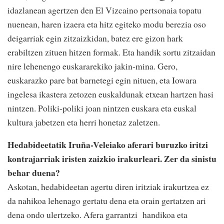
idazlanean agertzen den El Vizcaino pertsonaia topatu
nuenean, haren izaera eta hitz egiteko modu berezia oso
deigarriak egin zitzaizkidan, batez ere gizon hark
erabiltzen zituen hitzen formak. Eta handik sortu zitzaidan
nire lehenengo euskararekiko jakin-mina. Gero,
euskarazko pare bat barnetegi egin nituen, eta Iowara
ingelesa ikastera zetozen euskaldunak etxean hartzen hasi
nintzen. Poliki-poliki joan nintzen euskara eta euskal
kultura jabetzen eta herri honetaz zaletzen.
Hedabideetatik Iruña-Veleiako aferari buruzko iritzi
kontrajarriak iristen zaizkio irakurleari. Zer da sinistu
behar duena?
Askotan, hedabideetan agertu diren iritziak irakurtzea ez
da nahikoa lehenago gertatu dena eta orain gertatzen ari
dena ondo ulertzeko. Afera garrantzi handikoa eta