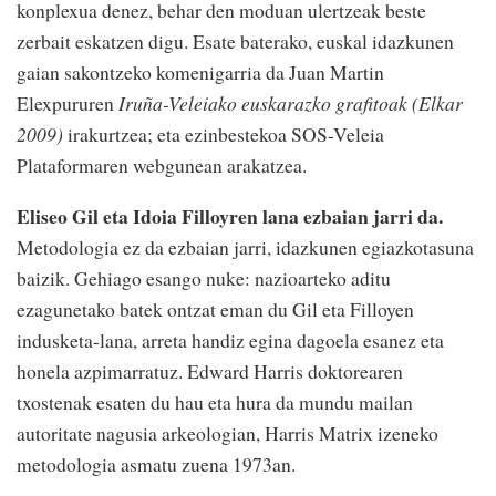
konplexua denez, behar den moduan ulertzeak beste
zerbait eskatzen digu. Esate baterako, euskal idazkunen
gaian sakontzeko komenigarria da Juan Martin
Elexpururen
Iruña-Veleiako euskarazko grafitoak (Elkar
2009)
irakurtzea; eta ezinbestekoa SOS-Veleia
Plataformaren webgunean arakatzea.
Eliseo Gil eta Idoia Filloyren lana ezbaian jarri da.
Metodologia ez da ezbaian jarri, idazkunen egiazkotasuna
baizik. Gehiago esango nuke: nazioarteko aditu
ezagunetako batek ontzat eman du Gil eta Filloyen
indusketa-lana, arreta handiz egina dagoela esanez eta
honela azpimarratuz. Edward Harris doktorearen
txostenak esaten du hau eta hura da mundu mailan
autoritate nagusia arkeologian, Harris Matrix izeneko
metodologia asmatu zuena 1973an.