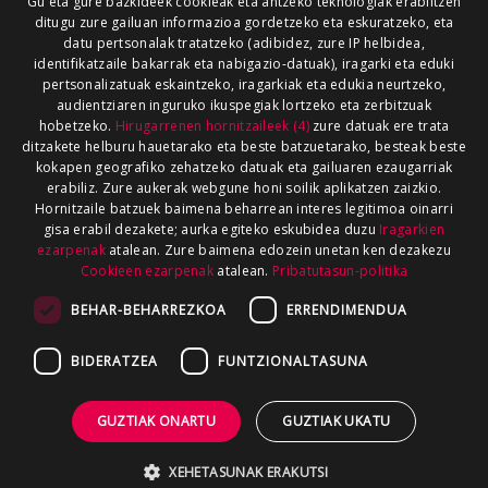
Gu eta gure bazkideek cookieak eta antzeko teknologiak erabiltzen
ditugu zure gailuan informazioa gordetzeko eta eskuratzeko, eta
datu pertsonalak tratatzeko (adibidez, zure IP helbidea,
identifikatzaile bakarrak eta nabigazio-datuak), iragarki eta eduki
pertsonalizatuak eskaintzeko, iragarkiak eta edukia neurtzeko,
audientziaren inguruko ikuspegiak lortzeko eta zerbitzuak
hobetzeko.
Hirugarrenen hornitzaileek (4)
zure datuak ere trata
ditzakete helburu hauetarako eta beste batzuetarako, besteak beste
kokapen geografiko zehatzeko datuak eta gailuaren ezaugarriak
erabiliz. Zure aukerak webgune honi soilik aplikatzen zaizkio.
Hornitzaile batzuek baimena beharrean interes legitimoa oinarri
gisa erabil dezakete; aurka egiteko eskubidea duzu
Iragarkien
ezarpenak
atalean. Zure baimena edozein unetan ken dezakezu
Cookieen ezarpenak
atalean.
Pribatutasun-politika
BEHAR-BEHARREZKOA
ERRENDIMENDUA
BIDERATZEA
FUNTZIONALTASUNA
GUZTIAK ONARTU
GUZTIAK UKATU
XEHETASUNAK ERAKUTSI