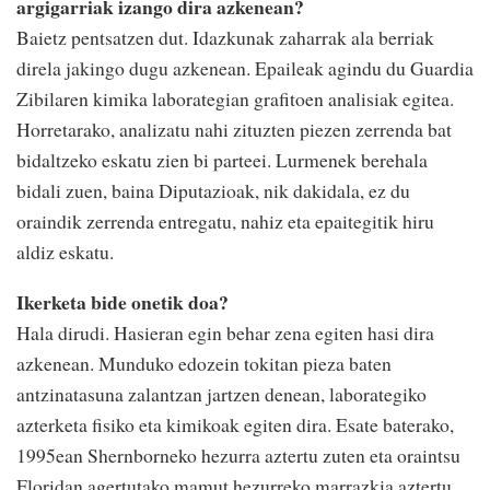
argigarriak izango dira azkenean?
Baietz pentsatzen dut. Idazkunak zaharrak ala berriak
direla jakingo dugu azkenean. Epaileak agindu du Guardia
Zibilaren kimika laborategian grafitoen analisiak egitea.
Horretarako, analizatu nahi zituzten piezen zerrenda bat
bidaltzeko eskatu zien bi parteei. Lurmenek berehala
bidali zuen, baina Diputazioak, nik dakidala, ez du
oraindik zerrenda entregatu, nahiz eta epaitegitik hiru
aldiz eskatu.
Ikerketa bide onetik doa?
Hala dirudi. Hasieran egin behar zena egiten hasi dira
azkenean. Munduko edozein tokitan pieza baten
antzinatasuna zalantzan jartzen denean, laborategiko
azterketa fisiko eta kimikoak egiten dira. Esate baterako,
1995ean Shernborneko hezurra aztertu zuten eta oraintsu
Floridan agertutako mamut hezurreko marrazkia aztertu