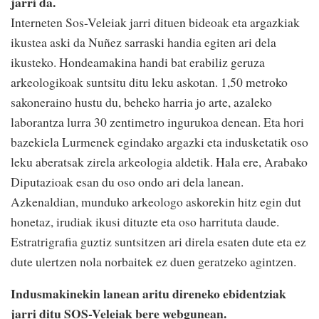
jarri da.
Interneten Sos-Veleiak jarri dituen bideoak eta argazkiak
ikustea aski da Nuñez sarraski handia egiten ari dela
ikusteko. Hondeamakina handi bat erabiliz geruza
arkeologikoak suntsitu ditu leku askotan. 1,50 metroko
sakoneraino hustu du, beheko harria jo arte, azaleko
laborantza lurra 30 zentimetro ingurukoa denean. Eta hori
bazekiela Lurmenek egindako argazki eta indusketatik oso
leku aberatsak zirela arkeologia aldetik. Hala ere, Arabako
Diputazioak esan du oso ondo ari dela lanean.
Azkenaldian, munduko arkeologo askorekin hitz egin dut
honetaz, irudiak ikusi dituzte eta oso harrituta daude.
Estratrigrafia guztiz suntsitzen ari direla esaten dute eta ez
dute ulertzen nola norbaitek ez duen geratzeko agintzen.
Indusmakinekin lanean aritu direneko ebidentziak
jarri ditu SOS-Veleiak bere webgunean.