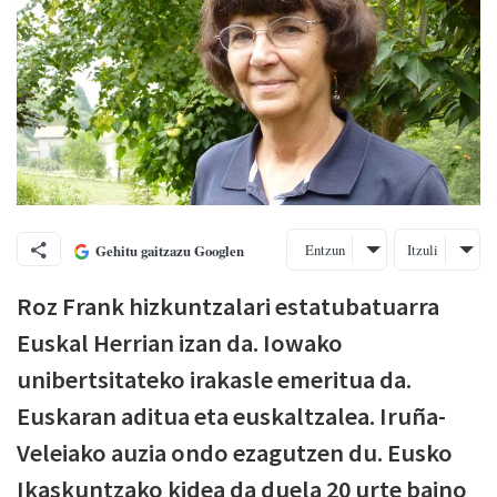
Entzun
Itzuli
Gehitu gaitzazu Googlen
Roz Frank hizkuntzalari estatubatuarra
Euskal Herrian izan da. Iowako
unibertsitateko irakasle emeritua da.
Euskaran aditua eta euskaltzalea. Iruña-
Veleiako auzia ondo ezagutzen du. Eusko
Ikaskuntzako kidea da duela 20 urte baino