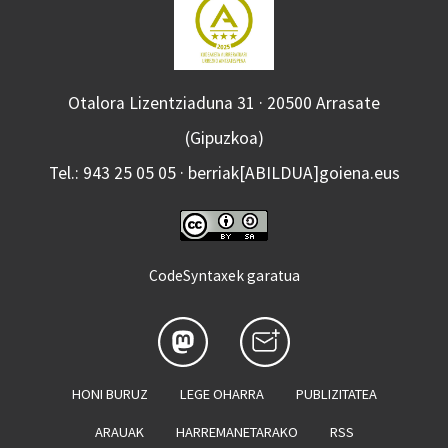
Otalora Lizentziaduna 31 · 20500 Arrasate
(Gipuzkoa)
Tel.: 943 25 05 05 · berriak[ABILDUA]goiena.eus
CodeSyntaxek garatua
HONI BURUZ
LEGE OHARRA
PUBLIZITATEA
ARAUAK
HARREMANETARAKO
RSS