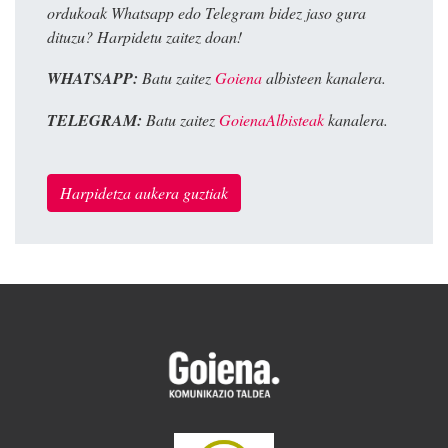
ordukoak Whatsapp edo Telegram bidez jaso gura
dituzu? Harpidetu zaitez doan!
WHATSAPP:
Batu zaitez
Goiena
albisteen kanalera.
TELEGRAM:
Batu zaitez
GoienaAlbisteak
kanalera.
Harpidetza aukera guztiak