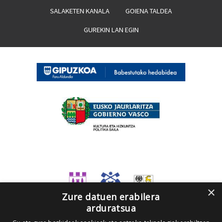
SALAKETEN KANALA
GOIENA TALDEA
GUREKIN LAN EGIN
×
Zure datuen erabilera
arduratsua