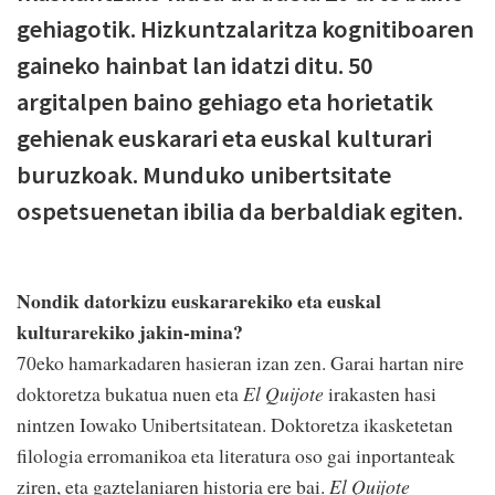
gehiagotik. Hizkuntzalaritza kognitiboaren
gaineko hainbat lan idatzi ditu. 50
argitalpen baino gehiago eta horietatik
gehienak euskarari eta euskal kulturari
buruzkoak. Munduko unibertsitate
ospetsuenetan ibilia da berbaldiak egiten.
Nondik datorkizu euskararekiko eta euskal
kulturarekiko jakin-mina?
70eko hamarkadaren hasieran izan zen. Garai hartan nire
doktoretza bukatua nuen eta
El Quijote
irakasten hasi
nintzen Iowako Unibertsitatean. Doktoretza ikasketetan
filologia erromanikoa eta literatura oso gai inportanteak
ziren, eta gaztelaniaren historia ere bai.
El Quijote