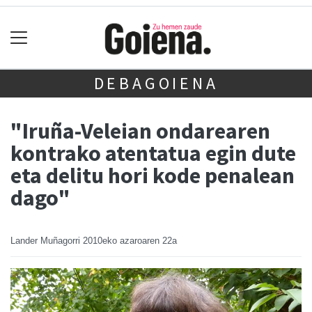
DEBAGOIENA
"Iruña-Veleian ondarearen
kontrako atentatua egin dute
eta delitu hori kode penalean
dago"
Lander Muñagorri
2010eko azaroaren 22a