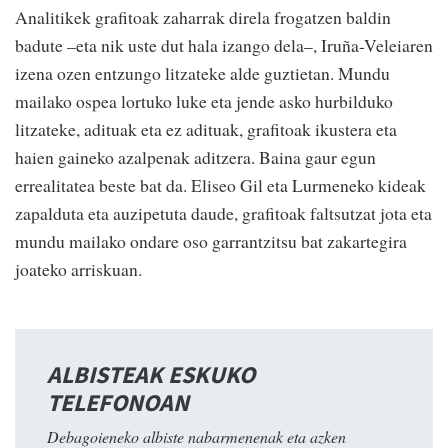
Analitikek grafitoak zaharrak direla frogatzen baldin
badute –eta nik uste dut hala izango dela–, Iruña-Veleiaren
izena ozen entzungo litzateke alde guztietan. Mundu
mailako ospea lortuko luke eta jende asko hurbilduko
litzateke, adituak eta ez adituak, grafitoak ikustera eta
haien gaineko azalpenak aditzera. Baina gaur egun
errealitatea beste bat da. Eliseo Gil eta Lurmeneko kideak
zapalduta eta auzipetuta daude, grafitoak faltsutzat jota eta
mundu mailako ondare oso garrantzitsu bat zakartegira
joateko arriskuan.
ALBISTEAK ESKUKO
TELEFONOAN
Debagoieneko albiste nabarmenenak eta azken