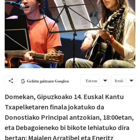
Entzun
Itzuli
Gehitu gaitzazu Googlen
Domekan, Gipuzkoako 14. Euskal Kantu
Txapelketaren finala jokatuko da
Donostiako Principal antzokian, 18:00etan,
eta Debagoieneko bi bikote lehiatuko dira
bertan: Maialen Arratibel eta Eneritz