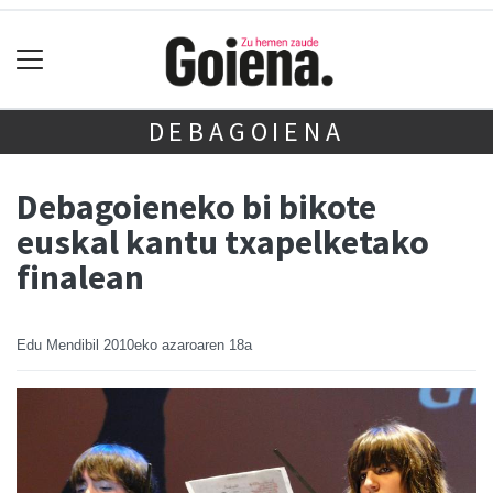
DEBAGOIENA
Debagoieneko bi bikote
euskal kantu txapelketako
finalean
Edu Mendibil
2010eko azaroaren 18a