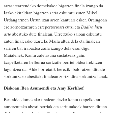
arrasatearrendako domekakoa bigarren finala izango da.
Iazko ekitaldian bigarren saria eskuratu zuten Mikel
Urdangarinen Urrun izan arren kantuari esker. Oraingoan
ere zornotzarraren errepertorioari eutsi eta
Badira hiru
aste
abestuko dute finalean. Urretxuko saioan eskuratu
zuten finalerako txartela. Maila altua dela eta finalean
sariren bat irabaztea zaila izango dela esan digu
Maialenek. Kantu zaletasuna sustatzeaz gain,
txapelketaren helburua sortzaile berriei bidea irekitzen
laguntzea da. Alde horretatik bereziki baloratzen dituzte
sorkuntzako abestiak; finalean zortzi dira sorkuntza lanak.
Diskoan, Bea Asumendi eta Amy Kerkhof
Bestalde, domekako finalean, iazko kantu txapelketan
aurkeztutako abesti berriak eta saritutakoak batzen dituen