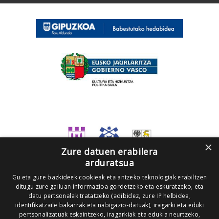
×
Zure datuen erabilera
arduratsua
Gu eta gure bazkideek cookieak eta antzeko teknologiak erabiltzen
ditugu zure gailuan informazioa gordetzeko eta eskuratzeko, eta
datu pertsonalak tratatzeko (adibidez, zure IP helbidea,
identifikatzaile bakarrak eta nabigazio-datuak), iragarki eta eduki
pertsonalizatuak eskaintzeko, iragarkiak eta edukia neurtzeko,