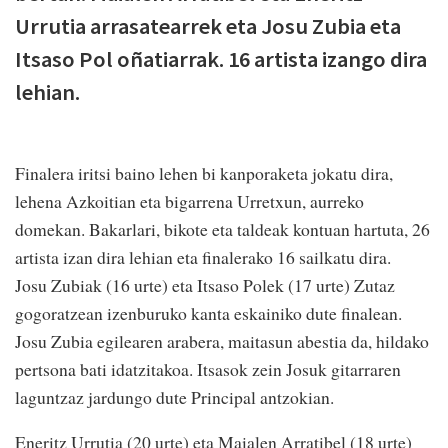
Urrutia arrasatearrek eta Josu Zubia eta
Itsaso Pol oñatiarrak. 16 artista izango dira
lehian.
Finalera iritsi baino lehen bi kanporaketa jokatu dira,
lehena Azkoitian eta bigarrena Urretxun, aurreko
domekan. Bakarlari, bikote eta taldeak kontuan hartuta, 26
artista izan dira lehian eta finalerako 16 sailkatu dira.
Josu Zubiak (16 urte) eta Itsaso Polek (17 urte) Zutaz
gogoratzean izenburuko kanta eskainiko dute finalean.
Josu Zubia egilearen arabera, maitasun abestia da, hildako
pertsona bati idatzitakoa. Itsasok zein Josuk gitarraren
laguntzaz jardungo dute Principal antzokian.
Eneritz Urrutia (20 urte) eta Maialen Arratibel (18 urte)