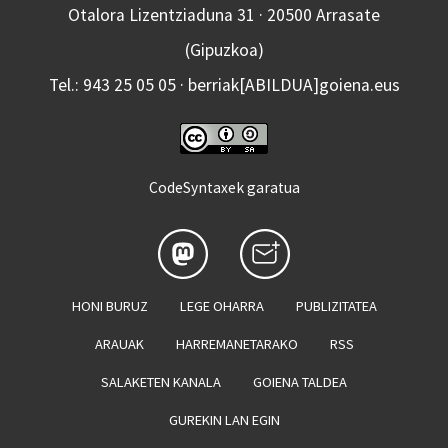
Otalora Lizentziaduna 31 · 20500 Arrasate
(Gipuzkoa)
Tel.: 943 25 05 05 · berriak[ABILDUA]goiena.eus
CodeSyntaxek garatua
HONI BURUZ
LEGE OHARRA
PUBLIZITATEA
ARAUAK
HARREMANETARAKO
RSS
SALAKETEN KANALA
GOIENA TALDEA
GUREKIN LAN EGIN