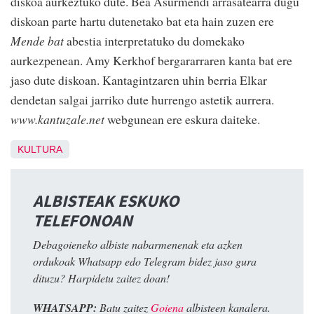
diskoa aurkeztuko dute. Bea Asurmendi arrasatearra dugu
diskoan parte hartu dutenetako bat eta hain zuzen ere
Mende bat
abestia interpretatuko du domekako
aurkezpenean. Amy Kerkhof bergararraren kanta bat ere
jaso dute diskoan. Kantagintzaren uhin berria Elkar
dendetan salgai jarriko dute hurrengo astetik aurrera.
www.kantuzale.net
webgunean ere eskura daiteke.
KULTURA
ALBISTEAK ESKUKO
TELEFONOAN
Debagoieneko albiste nabarmenenak eta azken
ordukoak Whatsapp edo Telegram bidez jaso gura
dituzu? Harpidetu zaitez doan!
WHATSAPP:
Batu zaitez
Goiena
albisteen kanalera.