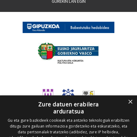
GUREKIN LAN EGIN
×
Zure datuen erabilera
arduratsua
Gu eta gure bazkideek cookieak eta antzeko teknologiak erabiltzen
ditugu zure gailuan informazioa gordetzeko eta eskuratzeko, eta
datu pertsonalak tratatzeko (adibidez, zure IP helbidea,