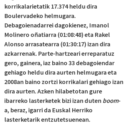
korrikalarietatik 17.374 heldu dira
Boulervadeko helmugara.
Debagoienadarrei dagokienez, Imanol
Molinero oñatiarra (01:08:48) eta Rakel
Alonso arrasatearra (01:30:17) izan dira
azkarrenak. Parte-hartzeari erreparatuz
gero, gainera, iaz baino 33 debagoiendar
gehiago heldu dira aurten helmugara eta
2008an baino zortzi korrikalari gehiago izan
dira aurten. Azken hilabetotan gure
ibarreko lasterketek bizi izan duten
boom
-
a, beraz, igarri da Euskal Herriko
lasterketarik entzutetsuenean.