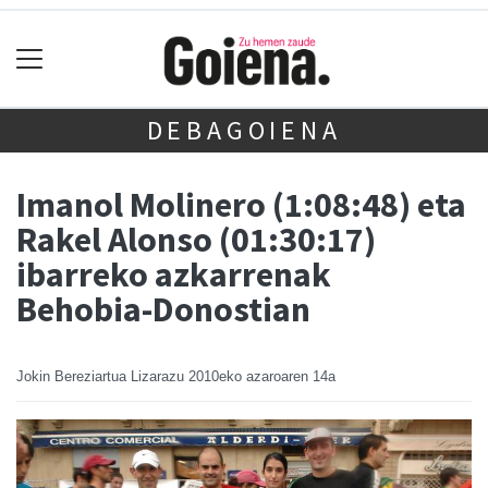
DEBAGOIENA
Imanol Molinero (1:08:48) eta
Rakel Alonso (01:30:17)
ibarreko azkarrenak
Behobia-Donostian
Jokin Bereziartua Lizarazu
2010eko azaroaren 14a