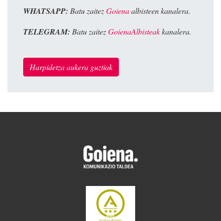
WHATSAPP:
Batu zaitez
Goiena
albisteen kanalera.
TELEGRAM:
Batu zaitez
GoienaAlbisteak
kanalera.
Harpidetza aukera guztiak