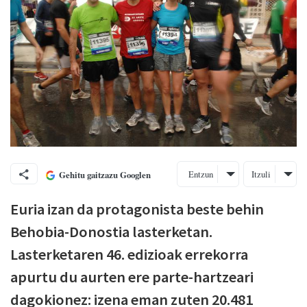
Entzun
Itzuli
Gehitu gaitzazu Googlen
Euria izan da protagonista beste behin
Behobia-Donostia lasterketan.
Lasterketaren 46. edizioak errekorra
apurtu du aurten ere parte-hartzeari
dagokionez: izena eman zuten 20.481