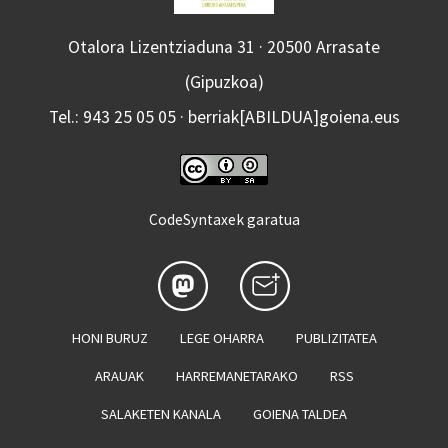
Otalora Lizentziaduna 31 · 20500 Arrasate
(Gipuzkoa)
Tel.: 943 25 05 05 · berriak[ABILDUA]goiena.eus
CodeSyntaxek garatua
HONI BURUZ
LEGE OHARRA
PUBLIZITATEA
ARAUAK
HARREMANETARAKO
RSS
SALAKETEN KANALA
GOIENA TALDEA