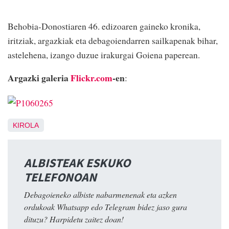
Behobia-Donostiaren 46. edizoaren gaineko kronika,
iritziak, argazkiak eta debagoiendarren sailkapenak bihar,
astelehena, izango duzue irakurgai Goiena paperean.
Argazki galeria
Flickr.com
-en
:
KIROLA
ALBISTEAK ESKUKO
TELEFONOAN
Debagoieneko albiste nabarmenenak eta azken
ordukoak Whatsapp edo Telegram bidez jaso gura
dituzu? Harpidetu zaitez doan!